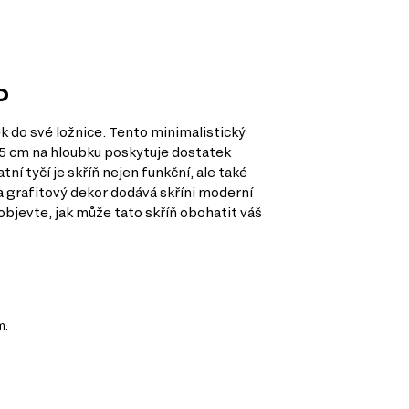
o
ek do své ložnice. Tento minimalistický
 55 cm na hloubku poskytuje dostatek
í tyčí je skříň nejen funkční, ale také
a grafitový dekor dodává skříni moderní
objevte, jak může tato skříň obohatit váš
m.
tkem.