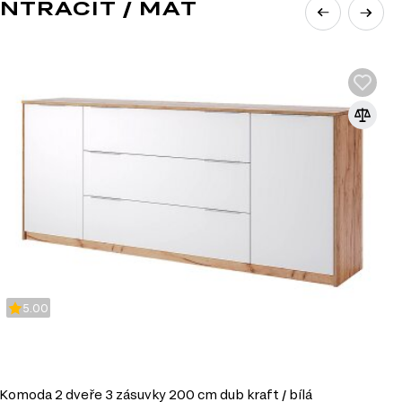
NTRACIT / MAT
5.00
Komoda 2 dveře 3 zásuvky 200 cm dub kraft / bílá
K