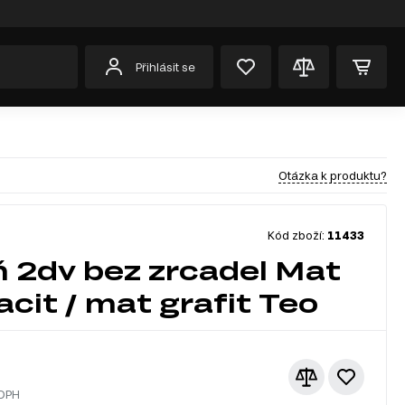
Přihlásit se
Otázka k produktu?
Kód zboží:
11433
ň 2dv bez zrcadel Mat
acit / mat grafit Teo
 DPH