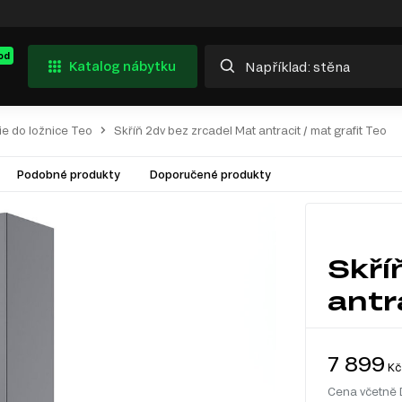
od
Katalog nábytku
ie do ložnice Teo
Skříň 2dv bez zrcadel Mat antracit / mat grafit Teo
Podobné produkty
Doporučené produkty
Skří
antr
7 899
Kč
Cena včetně