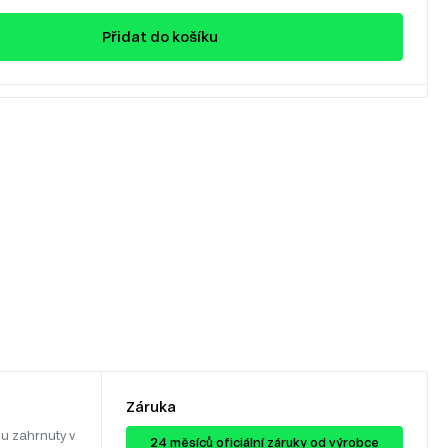
Přidat do košíku
Záruka
u zahrnuty v
24 ​​​​měsíců oficiální záruky od výrobce