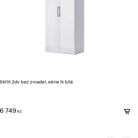
Skříň 2dv bez zrcadel, série N bílá
S
8
6 749
Kč
6