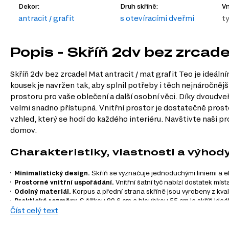
Dekor:
Druh skříně:
Vn
antracit / grafit
s otevíracími dveřmi
t
Popis - Skříň 2dv bez zrcade
Skříň 2dv bez zrcadel Mat antracit / mat grafit Teo je ideál
kousek je navržen tak, aby splnil potřeby i těch nejnáročněj
prostoru pro vaše oblečení a další osobní věci. Díky dvoudveř
velmi snadno přístupná. Vnitřní prostor je dostatečně prosto
vzhled, který se hodí do každého interiéru. Navštivte naši p
domov.
Charakteristiky, vlastnosti a výhod
Minimalistický design.
Skříň se vyznačuje jednoduchými liniemi a el
Prostorné vnitřní uspořádání.
Vnitřní šatní tyč nabízí dostatek mí
Odolný materiál.
Korpus a přední strana skříně jsou vyrobeny z kval
Praktické rozměry.
S šířkou 89,6 cm a hloubkou 55 cm je skříň ideál
Číst celý text
Elegantní dekor.
Kombinace antracitové a grafitové barvy dodává sk