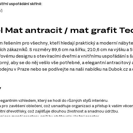
itřní uspořádání skříně:
yč
l Mat antracit / mat grafit Te
ním řešením pro všechny, kteří hledají praktický a moderní nábyt
ších zákazníků. S rozměry 89,6 cm na šířku, 210,6 cm na výšku a
ovému designu s otevíracími dveřmi a vnitřnímu uspořádání s šatn
rný, aby se do něj vešlo vše potřebné, a elegantní antracitový 
rodejnu v Praze nebo se podívejte na naši nabídku na Dubok.cz a 
y
egantním vzhledem, který se hodí do různých stylů interiéru.
sta pro zavěšení oblečení, což usnadňuje organizaci a přístup k vašim věce
itní dřevotřísky, což zajišťuje dlouhou životnost a snadnou údržbu.
ní pro menší prostory, aniž by obětovala úložný prostor.
říni moderní a stylový vzhled, který se snadno kombinuje s ostatním náby