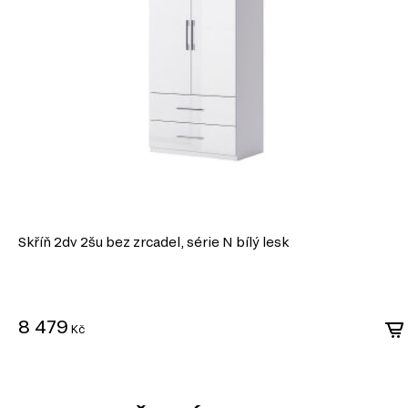
Odolnost vůči vlivům: Laminované DTD je dobře chráněné proti vlhkost
mechanickému poškození.
Ekologičnost: Moderní výrobci zajišťují minimální úroveň emisí forma
ekologickými normami.
DTD je praktickým a ekonomickým řešením v nábytkářské v
vytvářet jak standardní, tak jedinečné designové produkty.
Skříň 2dv 2šu bez zrcadel, série N bílý lesk
8 479
Kč