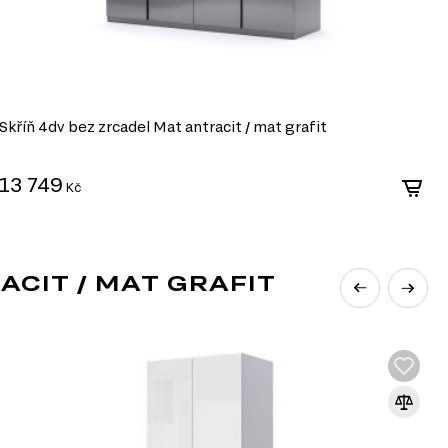
 které jsou vzájemně harmonicky kombinovány;
která rozšíří prostor místnosti; šedá, příp. černá,
moderní obrazy nebo fotografie, malby na stěnách,
Skříň 4dv bez zrcadel Mat antracit / mat grafit
S
13 749
9
Kč
CIT / MAT GRAFIT