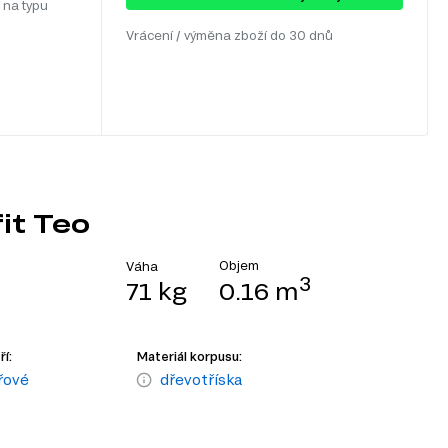
 na typu
Vrácení / výměna zboží do 30 dnů
it Teo
Objem
Váha
3
71 kg
0.16 m
í:
Materiál korpusu:
řové
dřevotříska