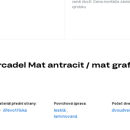
ceně zboží. Cena montáže závisí
výrobku.
rcadel Mat antracit / mat graf
teriál přední strany:
Povrchová úprava:
Počet dveř
dřevotříska
lesklá
;
dvoudve
laminovaná