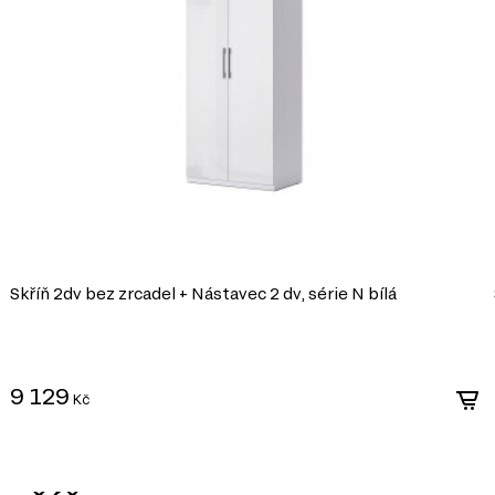
i, ultrafialovému záření a
ldehydu v souladu s
ýrobě, které umožňuje
Skříň 2dv bez zrcadel + Nástavec 2 dv, série N bílá
9 129
Kč