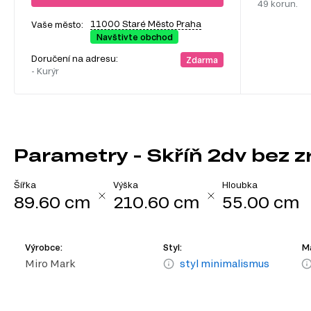
49 korun.
11000 Staré Město Praha
Vaše město:
Navštivte obchod
Doručení na adresu:
Zdarma
- Kurýr
Parametry - Skříň 2dv bez z
Šířka
Výška
Hloubka
89.60 cm
210.60 cm
55.00 cm
Výrobce:
Styl:
Ma
Miro Mark
styl minimalismus