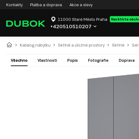
Kontakty
Platba a doprava
Akce a slevy
11000 Staré Město Praha
Navštivte obch
+420510510207
Katalog nábytku
Skříně a úložné prostory
Skříně
Sér
Všechno
Vlastnosti
Popis
Fotografie
Doprava