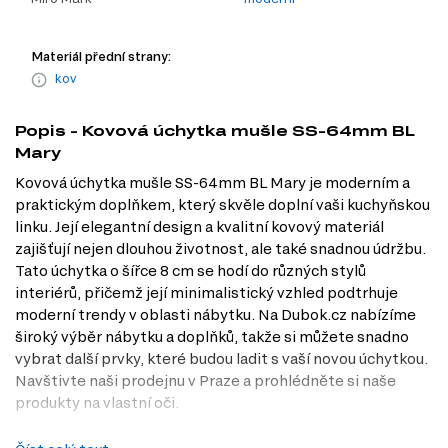
Materiál přední strany:
kov
Popis - Kovová úchytka mušle SS-64mm BL
Mary
Kovová úchytka mušle SS-64mm BL Mary je moderním a
praktickým doplňkem, který skvěle doplní vaši kuchyňskou
linku. Její elegantní design a kvalitní kovový materiál
zajišťují nejen dlouhou životnost, ale také snadnou údržbu.
Tato úchytka o šířce 8 cm se hodí do různých stylů
interiérů, přičemž její minimalistický vzhled podtrhuje
moderní trendy v oblasti nábytku. Na Dubok.cz nabízíme
široký výběr nábytku a doplňků, takže si můžete snadno
vybrat další prvky, které budou ladit s vaší novou úchytkou.
Navštivte naši prodejnu v Praze a prohlédněte si naše
produkty na vlastní oči.
Charakteristiky, vlastnosti a výhody