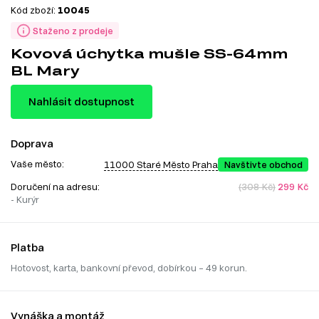
Kód zboží:
10045
Staženo z prodeje
Kovová úchytka mušle SS-64mm
BL Mary
Nahlásit dostupnost
Doprava
Vaše město:
11000 Staré Město Praha
Navštivte obchod
Doručení na adresu:
(308 Kč)
299 Kč
- Kurýr
Platba
Hotovost, karta, bankovní převod, dobírkou – 49 korun.
Vynáška a montáž