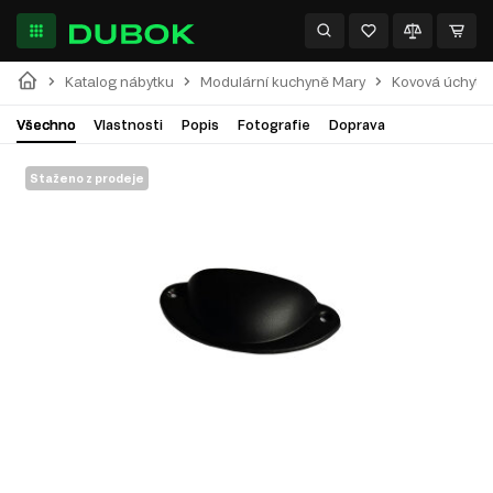
Katalog nábytku
Modulární kuchyně Mary
Kovová úchytk
Všechno
Vlastnosti
Popis
Fotografie
Doprava
Staženo z prodeje