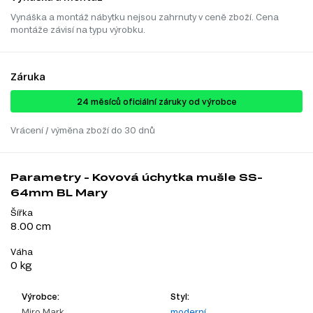
Vynáška a montáž nábytku nejsou zahrnuty v ceně zboží. Cena
montáže závisí na typu výrobku.
Záruka
24 ​​​​měsíců oficiální záruky od výrobce
Vrácení / výměna zboží do 30 dnů
Parametry - Kovová úchytka mušle SS-
64mm BL Mary
Šířka
8.00 cm
Váha
0 kg
Výrobce:
Styl:
Miro Mark
moderní