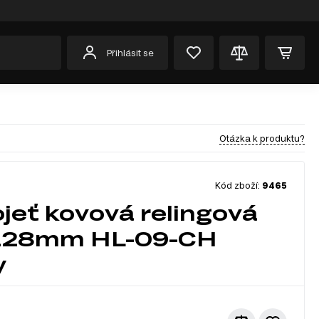
Přihlásit se
Otázka k produktu?
Kód zboží:
9465
jeť kovová relingová
128mm HL-09-CH
y