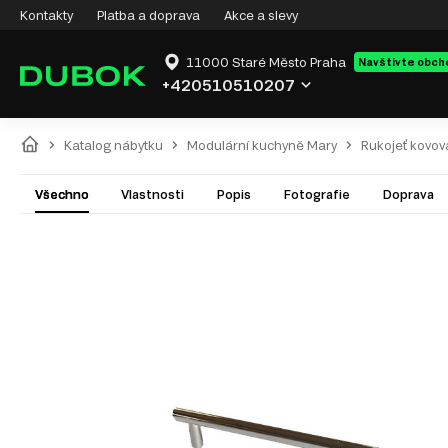
Kontakty
Platba a doprava
Akce a slevy
11000 Staré Město Praha
Navštivte obch
+420510510207
Katalog nábytku
Modulární kuchyně Mary
Rukojeť kovo
Všechno
Vlastnosti
Popis
Fotografie
Doprava