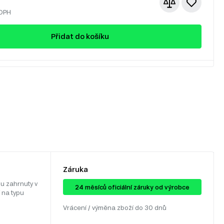
 DPH
Přidat do košíku
Záruka
u zahrnuty v
24 ​​​​měsíců oficiální záruky od výrobce
 na typu
Vrácení / výměna zboží do 30 dnů