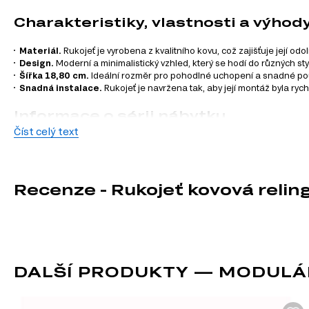
Charakteristiky, vlastnosti a výhod
Materiál.
Rukojeť je vyrobena z kvalitního kovu, což zajišťuje její odo
Design.
Moderní a minimalistický vzhled, který se hodí do různých styl
Šířka 18,80 cm.
Ideální rozměr pro pohodlné uchopení a snadné pou
Snadná instalace.
Rukojeť je navržena tak, aby její montáž byla ryc
Informace o sérii nábytku
Číst celý text
Tento produkt je součástí modulového systému Modulární kuc
zahrnují:
Spodní kuchyňské skříňky
Recenze - Rukojeť kovová rel
Horní kuchyňské skříňky
Kuchyňské skřínky
Kuchyňské dvířka
Prozkoumejte možnosti, které vám modulární systém Mary na
DALŠÍ PRODUKTY — MODULÁ