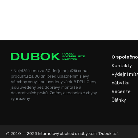
O společno
Kontakty
* Nejnižší cena za 30 dní je nejnižší cena
Výdejní mís
produktu za 30 dní před uplatněním slevy.
Všechny ceny jsou uvedeny včetně DPH. Ceny
nábytku
jsou uvedeny bez dopravy, montáže a
Recenze
dekorativních prvků. Změny a technické chyby
vyhrazeny.
Články
© 2010 — 2026 Internetový obchod s nábytkem "Dubok.cz".