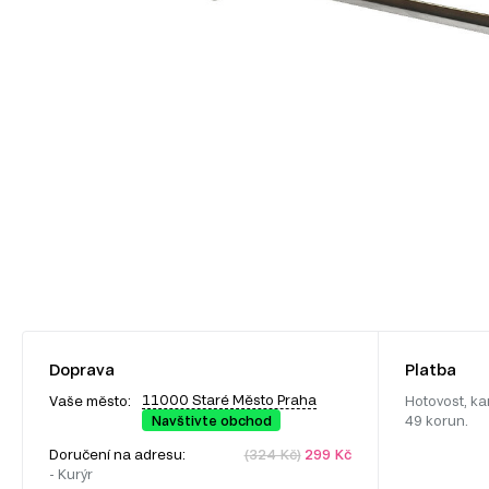
Doprava
Platba
11000 Staré Město Praha
Vaše město:
Hotovost, ka
Navštivte obchod
49 korun.
Doručení na adresu:
(324 Kč)
299 Kč
- Kurýr