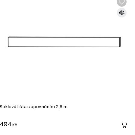
Soklová lišta s upevněním 2,6 m
S
494
4
Kč