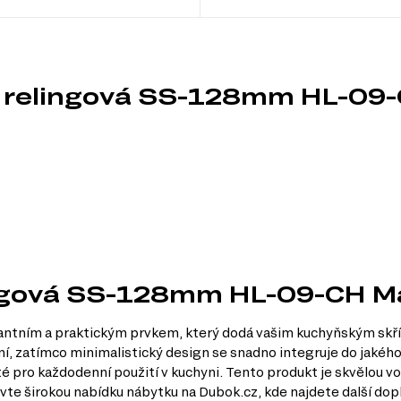
á relingová SS-128mm HL-09
lingová SS-128mm HL-09-CH M
ntním a praktickým prvkem, který dodá vašim kuchyňským skř
ení, zatímco minimalistický design se snadno integruje do jakého
é pro každodenní použití v kuchyni. Tento produkt je skvělou vol
evte širokou nabídku nábytku na Dubok.cz, kde najdete další dopl