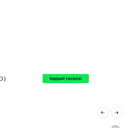
 si vybrat zboží různých kategorií, které
0)
Napsat recenzi