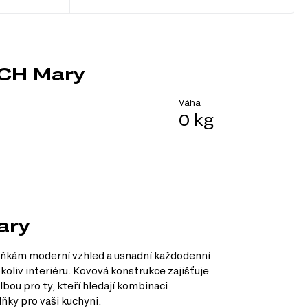
-CH Mary
Váha
0 kg
ary
íňkám moderní vzhled a usnadní každodenní
koliv interiéru. Kovová konstrukce zajišťuje
bou pro ty, kteří hledají kombinaci
ňky pro vaši kuchyni.