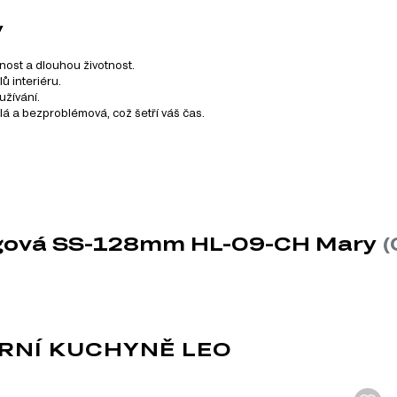
y
lnost a dlouhou životnost.
ů interiéru.
žívání.
hlá a bezproblémová, což šetří váš čas.
hyně Mary, který zahrnuje celkem 251 různých produktů. Můžete
ingová SS-128mm HL-09-CH Mary
(
bízí, a vytvořte si kuchyň snů s nábytkem z Dubok.cz.
RNÍ KUCHYNĚ LEO