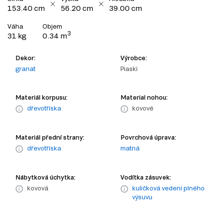
153.40 cm
56.20 cm
39.00 cm
Váha
Objem
3
31 kg
0.34 m
Dekor:
Výrobce:
granat
Piaski
Materiál korpusu:
Material nohou:
dřevotříska
kovové
Materiál přední strany:
Povrchová úprava:
dřevotříska
matná
Nábytková úchytka:
Vodítka zásuvek:
kovová
kuličková vedení plného
výsuvu