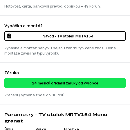
Hotovost, karta, bankovní převod, dobírkou – 49 korun.
Vynáška a montáž
Návod - TV stolek MRTV154
Vynáška a montáž nábytku nejsou zahrnuty v ceně zboží. Cena
montáže závisí na typu výrobku.
Záruka
24 ​​​​měsíců oficiální záruky od výrobce
Vrácení / výměna zboží do 30 dnů
Parametry - TV stolek MRTV154 Mono
granat
Šířka
Výška
Hloubka