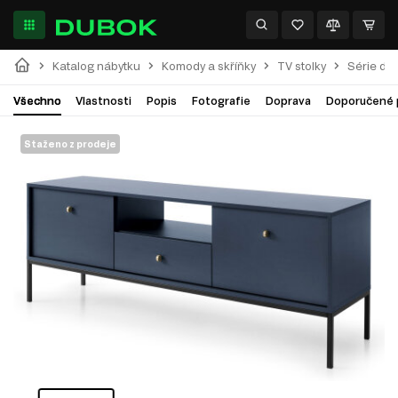
Katalog nábytku
Komody a skříňky
TV stolky
Série do
Všechno
Vlastnosti
Popis
Fotografie
Doprava
Doporučené 
Staženo z prodeje