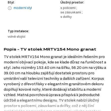
Styl:
Úložný prostor:
moderní styl
s policemi ;
se zásuvkami ;
s dvířky
Typ instalace:
volně stojící
Popis - TV stolek MRTV154 Mono granat
TV stolek MRTV154 Mono granat je ideálním řešením pro
moderní obývací pokoje, kde se klade důraz na funkčnost a
styl. Jeho rozměry 153.40 cm na šířku, 56.20 cm na výšku a
39.00 cm na hloubku zajišťují dostatek prostoru pro
umístění vaší televizní techniky a dalších zařízení. Korpus
vyrobený z dřevotřísky v elegantním granátovém dekoru
doplňují kovové nohy, které dodávají stabilitu a moderní
vzhled. Matná povrchová úprava přispívá k jednoduché
údržbě a elegantnímu designu. TV stolek nabízí úložný
prostor s policemi, zásuvkami a dvířky, což z něj činí