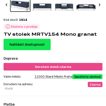
Kód zboží:
1614
Staženo z prodeje
TV stolek MRTV154 Mono granat
Nahlásit dostupnost
Doprava
Doručení domů zdarma
Vaše město:
11000 Staré Město Praha
Navštivte obchod
Doručení na adresu:
Zdarma
- Kurýr
Platba