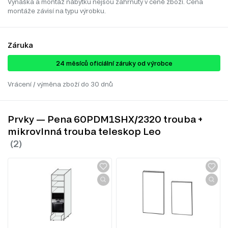
Vynáška a montáž nábytku nejsou zahrnuty v ceně zboží. Cena
montáže závisí na typu výrobku.
Záruka
24 ​​​​měsíců oficiální záruky od výrobce
Vrácení / výměna zboží do 30 dnů
Prvky — Pena 60PDM1SHX/2320 trouba +
mikrovlnná trouba teleskop Leo