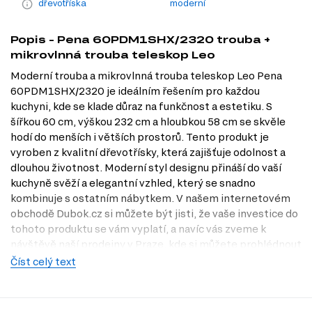
dřevotříska
moderní
Popis - Pena 60PDM1SHX/2320 trouba +
mikrovlnná trouba teleskop Leo
Moderní trouba a mikrovlnná trouba teleskop Leo Pena
60PDM1SHX/2320 je ideálním řešením pro každou
kuchyni, kde se klade důraz na funkčnost a estetiku. S
šířkou 60 cm, výškou 232 cm a hloubkou 58 cm se skvěle
hodí do menších i větších prostorů. Tento produkt je
vyroben z kvalitní dřevotřísky, která zajišťuje odolnost a
dlouhou životnost. Moderní styl designu přináší do vaší
kuchyně svěží a elegantní vzhled, který se snadno
kombinuje s ostatním nábytkem. V našem internetovém
obchodě Dubok.cz si můžete být jisti, že vaše investice do
tohoto produktu se vám vyplatí, a navíc vás zveme k
návštěvě naší prodejny v Praze, kde si můžete prohlédnout
tento produkt na vlastní oči.
Číst celý text
Dostupné modifikace produktu
Tento produkt je dostupný v několika atraktivních