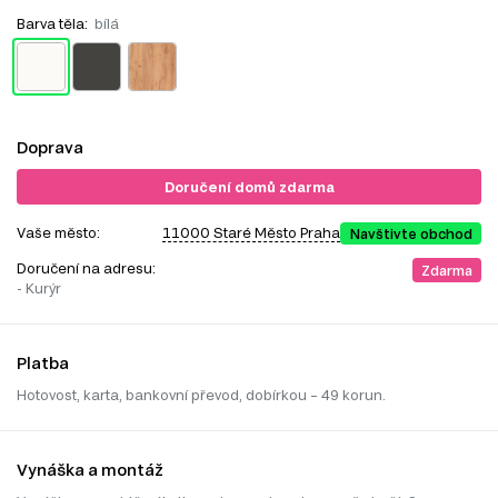
Barva těla:
bílá
Doprava
Doručení domů zdarma
Vaše město:
11000 Staré Město Praha
Navštivte obchod
Doručení na adresu:
Zdarma
- Kurýr
Platba
Hotovost, karta, bankovní převod, dobírkou – 49 korun.
Vynáška a montáž