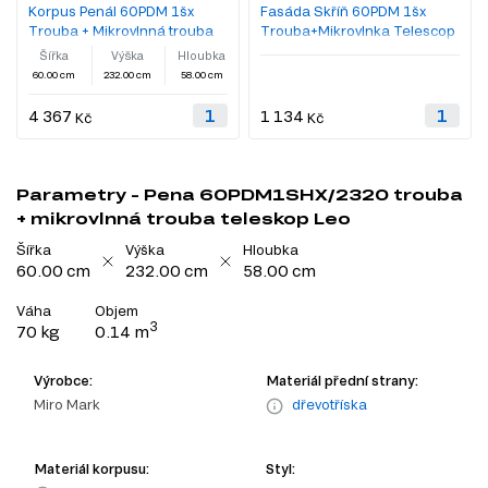
Korpus Penál 60PDM 1šx
Fasáda Skříň 60PDM 1šx
Trouba + Mikrovlnná trouba
Trouba+Mikrovlnka Telescop
Telescop 2320mm
2320mm Leo
Šířka
Výška
Hloubka
60.00 cm
232.00 cm
58.00 cm
4 367
1 134
Kč
Kč
Parametry - Pena 60PDM1SHX/2320 trouba
+ mikrovlnná trouba teleskop Leo
Šířka
Výška
Hloubka
60.00 cm
232.00 cm
58.00 cm
Váha
Objem
3
70 kg
0.14 m
Výrobce:
Materiál přední strany:
Miro Mark
dřevotříska
Materiál korpusu:
Styl: