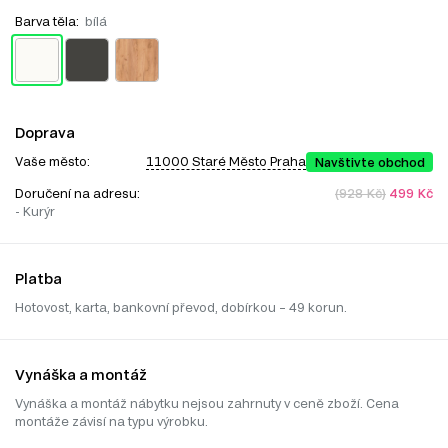
Barva těla:
bílá
Doprava
Vaše město:
11000 Staré Město Praha
Navštivte obchod
Doručení na adresu:
(928 Kč)
499 Kč
- Kurýr
Platba
Hotovost, karta, bankovní převod, dobírkou – 49 korun.
Vynáška a montáž
Vynáška a montáž nábytku nejsou zahrnuty v ceně zboží. Cena
montáže závisí na typu výrobku.