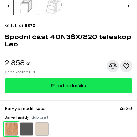
Kód zboží:
9370
Spodní část 40N3ŠX/820 teleskop
Leo
2 858
Kč
Cena včetně DPH
Přidat do košíku
Barvy a modifikace
Změnit
Barva fasády:
dub craft