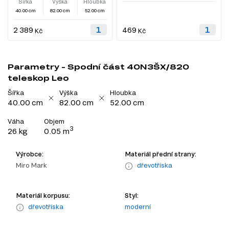
Šířka
Výška
Hloubka
40.00 cm
82.00 cm
52.00 cm
2 389
469
Kč
Kč
Parametry - Spodní část 40N3ŠX/820
teleskop Leo
Šířka
Výška
Hloubka
40.00 cm
82.00 cm
52.00 cm
Váha
Objem
3
26 kg
0.05 m
Výrobce:
Materiál přední strany:
Miro Mark
dřevotříska
Materiál korpusu:
Styl:
dřevotříska
moderní