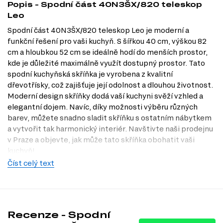
Popis - Spodní část 40N3ŠX/820 teleskop
Leo
Spodní část 40N3ŠX/820 teleskop Leo je moderní a
funkční řešení pro vaši kuchyň. S šířkou 40 cm, výškou 82
cm a hloubkou 52 cm se ideálně hodí do menších prostor,
kde je důležité maximálně využít dostupný prostor. Tato
spodní kuchyňská skříňka je vyrobena z kvalitní
dřevotřísky, což zajišťuje její odolnost a dlouhou životnost.
Moderní design skříňky dodá vaší kuchyni svěží vzhled a
elegantní dojem. Navíc, díky možnosti výběru různých
barev, můžete snadno sladit skříňku s ostatním nábytkem
a vytvořit tak harmonický interiér. Navštivte naši prodejnu
v Praze a objevte, jak může tato skříňka obohatit vaši
kuchyň!
Číst celý text
Dostupné modifikace produktu
Spodní část 40N3ŠX/820 teleskop Leo je dostupná v
několika atraktivních modifikacích, které vám umožní
přizpůsobit si skříňku podle vašich představ:
Recenze - Spodní
Barva těla: dub kraft, bílá, antracit.