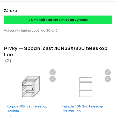
Záruka
24 ​​​​měsíců oficiální záruky od výrobce
Vrácení / výměna zboží do 30 dnů
Prvky — Spodní část 40N3ŠX/820 teleskop
Leo
Korpus 40N 3šx Telescop
Fasáda 40N 3šx Telescop
820mm
720mm Leo