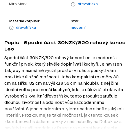
Miro Mark
dřevotříska
Materiál korpusu:
Styl:
dřevotříska
moderní
Popis - Spodní část 30NZK/820 rohový konec
Leo
Spodní část 30NZK/820 rohový konec Leo je moderní a
funkční prvek, který skvěle doplní vaši kuchyň. Je navržen
tak, aby maximálně využil prostor v rohu a poskytl vám
praktické úložné možnosti. Jeho kompaktní rozměry 30
cm na šířku, 82 cm na výšku a 56 cm na hloubku z něj činí
ideální volbu pro menší kuchyně, kde je důležitá efektivita.
Vyrobený z kvalitní dřevotřísky, tento produkt zaručuje
dlouhou životnost a odolnost vůči každodennímu
používání. S jeho moderním stylem snadno sladíte jakýkoli
interiér. Prozkoumejte také možnosti, jak tento kousek
zkombinovat s dalšími prvky z naší nabídky na Dubok.cz a
navštivte naši prodejnu v Praze pro osobní konzultaci a