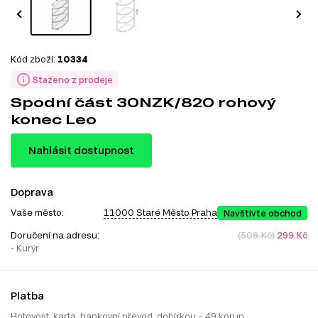
Kód zboží:
10334
Staženo z prodeje
Spodní část 30NZK/820 rohový
konec Leo
Nahlásit dostupnost
Doprava
Vaše město:
11000 Staré Město Praha
Navštivte obchod
Doručení na adresu:
(509 Kč)
299 Kč
- Kurýr
Platba
Hotovost, karta, bankovní převod, dobírkou – 49 korun.