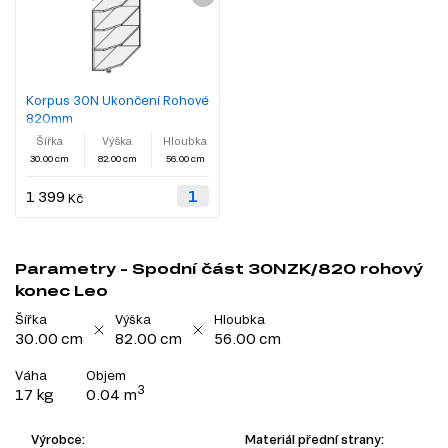
Korpus 30N Ukončení Rohové
820mm
Šířka
Výška
Hloubka
30.00 cm
82.00 cm
56.00 cm
1 399
Kč
Parametry - Spodní část 30NZK/820 rohový
konec Leo
Šířka
Výška
Hloubka
30.00 cm
82.00 cm
56.00 cm
Váha
Objem
3
17 kg
0.04 m
Výrobce:
Materiál přední strany: