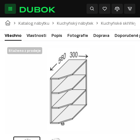
Katalog nábytku
Kuchyňský nábytek
Kuchyňské skříňky
Všechno
Vlastnosti
Popis
Fotografie
Doprava
Doporučené 
Staženo z prodeje