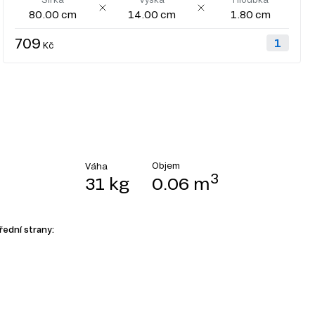
80.00 cm
14.00 cm
1.80 cm
709
Kč
Objem
Váha
3
31 kg
0.06 m
řední strany: