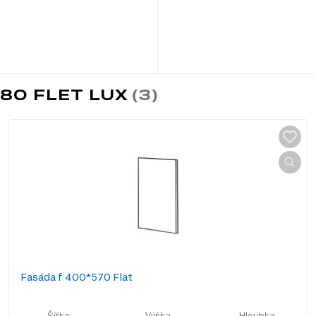
80 FLET LUX
Fasáda f 400*570 Flat
Šířka
Výška
Hloubka