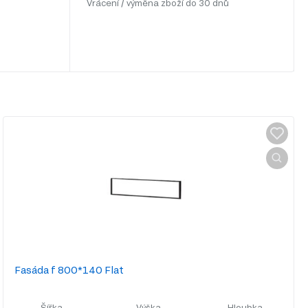
Vrácení / výměna zboží do 30 dnů
Fasáda f 800*140 Flat
Šířka
Výška
Hloubka