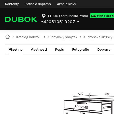
Kontakty
Platba a doprava
Akce a slevy
11000 Staré Město Praha
Navštivte obch
+420510510207
Katalog nábytku
Kuchyňský nábytek
Kuchyňské skříňky
Všechno
Vlastnosti
Popis
Fotografie
Doprava