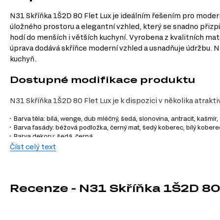
N31 Skříňka 1Š2D 80 Flet Lux je ideálním řešením pro modern
úložného prostoru a elegantní vzhled, který se snadno přizp
hodí do menších i větších kuchyní. Vyrobena z kvalitních mat
úprava dodává skříňce moderní vzhled a usnadňuje údržbu. Na
kuchyň.
Dostupné modifikace produktu
N31 Skříňka 1Š2D 80 Flet Lux je k dispozici v několika atrak
Barva těla: bílá, wenge, dub mléčný, šedá, slonovina, antracit, kašmír
Barva fasády: béžová podložka, černý mat, šedý koberec, bílý kober
Barva dekoru: šedá, černá.
Číst celý text
Charakteristiky, vlastnosti a výhod
Velikost.
Šířka 80 cm, výška 82 cm a hloubka 50 cm. Ideální rozměry p
Materiál.
Korpus z dřevotřísky a fasáda z MDF. Zajišťuje vysokou odo
Recenze - N31 Skříňka 1Š2D 80
Povrchová úprava.
Malovaná a laminovaná. Snadná údržba a moderní
Funkčnost.
Skříňka nabízí dostatek úložného prostoru pro kuchyňské
Design.
Moderní a elegantní vzhled, který se snadno přizpůsobí růz