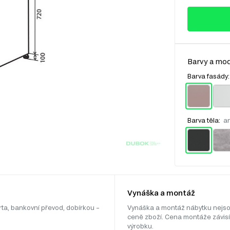
Barvy a mod
Barva fasády
Barva těla:
an
Vynáška a montáž
rta, bankovní převod, dobírkou –
Vynáška a montáž nábytku nejso
ceně zboží. Cena montáže závisí
výrobku.