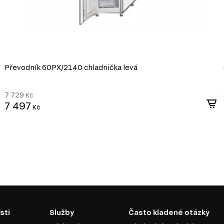
Převodník 60PХ/2140 chladnička levá
7 729
Kč
7 497
Kč
sti
Služby
Často kladené otázky