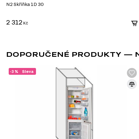
N2 Skříňka 1D 30
2 312
Kč
DOPORUČENÉ PRODUKTY — N3
-3 %
Sleva