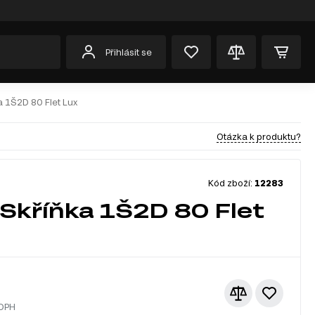
Přihlásit se
a 1Š2D 80 Flet Lux
Otázka k produktu?
Kód zboží:
12283
Skříňka 1Š2D 80 Flet
 DPH