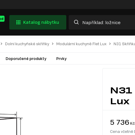
od
Katalog nábytku
Dolní kuchyňské skříňky
Modulární kuchyně Flet Lux
N31 Skříňk
Doporučené produkty
Prvky
N31 
Lux
5 736
Kč
Cena včetně