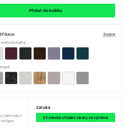
Přidat do košíku
ifikace
Změnit
:
béžová matný
tracit
Záruka
u zahrnuty v
24 ​​​​měsíců oficiální záruky od výrobce
 na typu