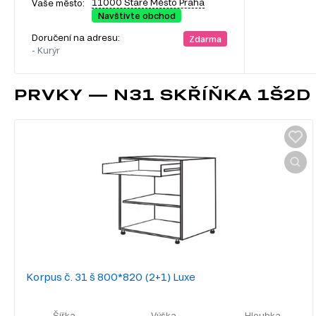
11000 Staré Město Praha
Vaše město:
Navštivte obchod
Doručení na adresu:
Zdarma
- Kurýr
PRVKY — N31 SKŘÍŇKA 1Š2D 
Korpus č. 31 š 800*820 (2+1) Luxe
Šířka
Výška
Hloubka