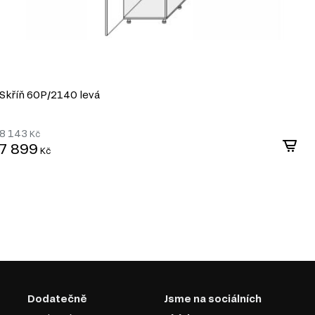
Skříň 60P/2140 levá
S
8 143
8
Kč
7 899
7
Kč
Dodatečně
Jsme na sociálních