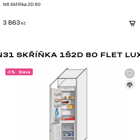
pryskyřic. Díky svým vlastnostem se MDF
N6 Skříňka 2D 60
dvířek, dekorativních panelů a dalších int
3 863
Vlastnosti MDF:
Kč
Pevnost a stabilita. MDF má vysokou hustotu, kt
deformacím.
Hladký povrch. Díky homogenní struktuře má mate
základ pro lakování, laminaci nebo nanášení de
1 SKŘÍŇKA 1Š2D 80 FLET LU
Snadné zpracování. Materiál se dobře hodí pro ře
umožňuje realizaci originálních designových ře
Ekologičnost. Kvalitní desky MDF jsou vyráběny 
-3 %
Sleva
moderní ekologické standardy.
MDF je univerzální materiál, který spojuje
činí ideální volbu pro výrobu nábytku v růz