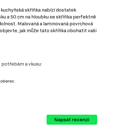
 kuchyňská skříňka nabízí dostatek
šku a 50 cm na hloubku se skříňka perfektně
a odolnost. Malovaná a laminovaná povrchová
objevte, jak může tato skříňka obohatit vaši
m potřebám a vkusu:
koberec.
Napsat recenzi