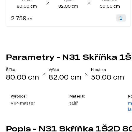
80.00 cm
82.00 cm
50.00 cm
2 759
Kč
Parametry - N31 Skříňka 1Š
Šířka
Výška
Hloubka
80.00 cm
82.00 cm
50.00 cm
Výrobce:
Materiál:
Po
VIP-master
talíř
m
l
Popis - N31 Skříňka 1Š2D 80