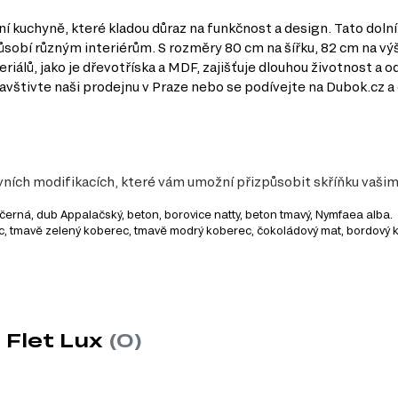
í kuchyně, které kladou důraz na funkčnost a design. Tato dolní
ůsobí různým interiérům. S rozměry 80 cm na šířku, 82 cm na vý
eriálů, jako je dřevotříska a MDF, zajišťuje dlouhou životnost 
vštivte naši prodejnu v Praze nebo se podívejte na Dubok.cz a 
tivních modifikacích, které vám umožní přizpůsobit skříňku vaši
, černá, dub Appalačský, beton, borovice natty, beton tmavý, Nymfaea alba.
ec, tmavě zelený koberec, tmavě modrý koberec, čokoládový mat, bordový 
y
ro maximální využití prostoru v kuchyni.
lnost a dlouhou životnost skříňky.
 Flet Lux
(0)
 vzhled, který se hodí do každého interiéru.
 potřeby, což usnadňuje organizaci a přístup k nim.
ným stylům kuchyní.