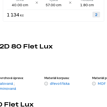
40.00 cm
57.00 cm
1.80 cm
1 134
Kč
2D 80 Flet Lux
vrchová úprava:
Materiál korpusu:
Materiál p
alovaná
;
dřevotříska
MDF
aminovaná
 Flet Lux