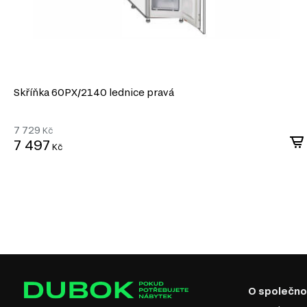
Skříňka 60PХ/2140 lednice pravá
7 729
Kč
7 497
Kč
O společno