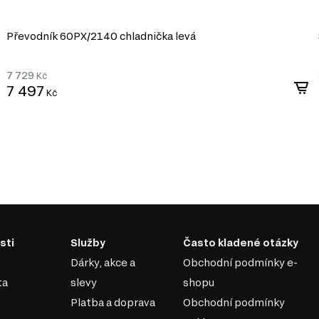
Převodník 60PХ/2140 chladnička levá
7 729
Kč
7 497
Kč
sti
Služby
Často kladené otázky
Dárky, akce a
Obchodní podmínky e-
ta
slevy
shopu
Platba a doprava
Obchodní podmínky