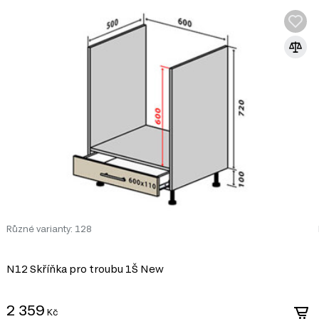
dulární kuchyně Flet Lux. Tento systém se skládá z 193 produkt
MDF
MDF je jedním z nejoblíbenějších materiá
dřevěných vláken lisováním pod vysokým t
Různé varianty: 128
pryskyřic. Díky svým vlastnostem se MDF
dvířek, dekorativních panelů a dalších int
N12 Skříňka pro troubu 1Š New
Vlastnosti MDF:
2 359
Pevnost a stabilita. MDF má vysokou hustotu, kt
Kč