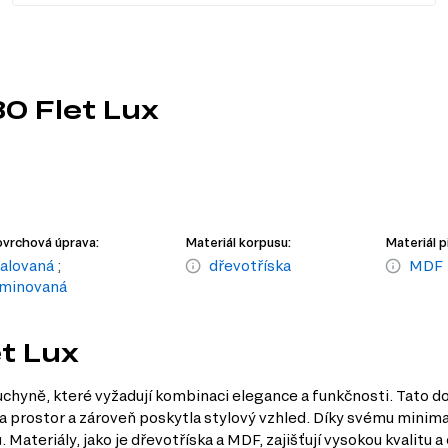
30 Flet Lux
vrchová úprava:
Materiál korpusu:
Materiál p
alovaná
;
dřevotříska
MDF
aminovaná
et Lux
uchyně, které vyžadují kombinaci elegance a funkčnosti. Tato do
a prostor a zároveň poskytla stylový vzhled. Díky svému minima
. Materiály, jako je dřevotříska a MDF, zajišťují vysokou kvalit