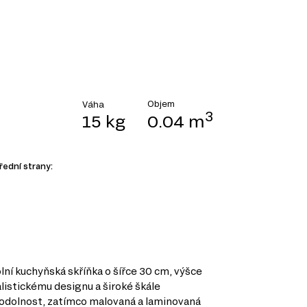
Objem
Váha
3
15 kg
0.04 m
řední strany:
lní kuchyňská skříňka o šířce 30 cm, výšce
listickému designu a široké škále
u a odolnost, zatímco malovaná a laminovaná