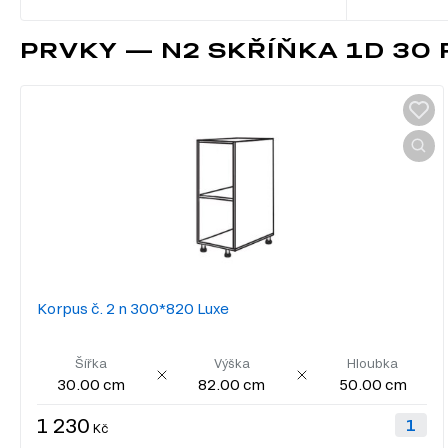
PRVKY — N2 SKŘÍŇKA 1D 30 
Korpus č. 2 n 300*820 Luxe
Šířka
Výška
Hloubka
30.00 cm
82.00 cm
50.00 cm
1 230
Kč