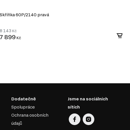
Skříňka 60P/2140 pravá
S
8 143
8
Kč
7 899
7
Kč
Dodatečně
Jsme na sociálních
Spolupráce
sítích
Ochrana osobních
údajů