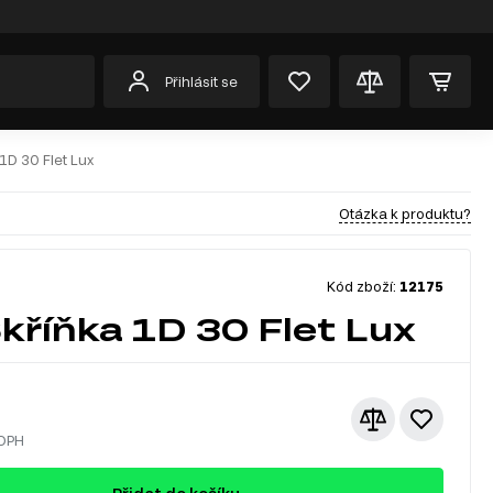
Přihlásit se
1D 30 Flet Lux
Otázka k produktu?
Kód zboží:
12175
kříňka 1D 30 Flet Lux
 DPH