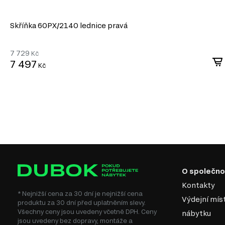
Skříňka 60PХ/2140 lednice pravá
7 729
Kč
7 497
Kč
O společno
Kontakty
* Nejnižší cena za 30 dní je nejnižší cena
Výdejní mís
produktu za 30 dní před uplatněním slevy.
Všechny ceny jsou uvedeny včetně DPH. Ceny
nábytku
jsou uvedeny bez dopravy, montáže a