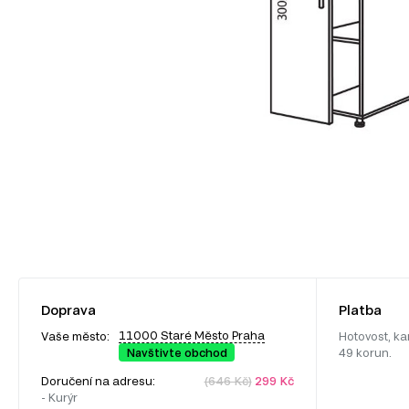
Doprava
Platba
11000 Staré Město Praha
Vaše město:
Hotovost, ka
Navštivte obchod
49 korun.
Doručení na adresu:
(646 Kč)
299 Kč
- Kurýr