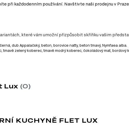
íte při každodenním používání. Navštivte naši prodejnu v Praze
variantách, které vám umožní přizpůsobit skříňku vašim předsta
, černá, dub Appalačský, beton, borovice natty, beton tmavý, Nymfaea alba.
ec, tmavě zelený koberec, tmavě modrý koberec, čokoládový mat, bordový 
y
a 50 cm na hloubku, což ji činí vhodnou do menších i větších kuchyní.
louhou životnost a odolnost vůči každodennímu používání.
t Lux
(0)
říňce moderní vzhled, ale také usnadňuje údržbu a čištění.
říňku snadno kombinovat s dalšími produkty a vytvořit si tak kuchyň podl
vků:
RNÍ KUCHYNĚ FLET LUX