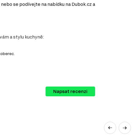
 nebo se podívejte na nabídku na Dubok.cz a
vám a stylu kuchyně:
koberec.
Napsat recenzi
e svých představ.