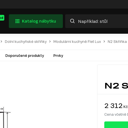
od
Katalog nábytku
Dolní kuchyňské skříňky
Modulární kuchyně Flet Lux
N2 Skříňka 
Doporučené produkty
Prvky
N2 S
2 312
Kč
Cena včetně