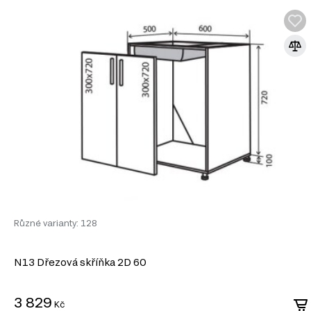
Fasáda f 300*720 Flat, 1 ks.
Informace o sérii nábytku
N2 Skříňka 1D 30 Flet Lux je součástí modulového systému Mo
umožní vytvořit si kuchyň přesně podle vašich potřeb:
Dolní kuchyňské skříňky
Horní kuchyňské skříňky
Kuchyňské skřínky
Kuchyňské dvířka
Doplňky do kuchyně
Různé varianty: 128
N13 Dřezová skříňka 2D 60
3 829
Kč