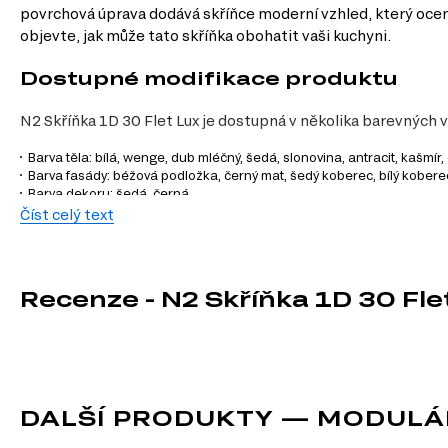
povrchová úprava dodává skříňce moderní vzhled, který ocen
objevte, jak může tato skříňka obohatit vaši kuchyni.
Dostupné modifikace produktu
N2 Skříňka 1D 30 Flet Lux je dostupná v několika barevných 
Barva těla: bílá, wenge, dub mléčný, šedá, slonovina, antracit, kašmír
Barva fasády: béžová podložka, černý mat, šedý koberec, bílý kober
Barva dekoru: šedá, černá.
Číst celý text
Charakteristiky, vlastnosti a výhod
Velikost.
Skříňka má ideální rozměry 30 cm na šířku, 82 cm na výšku 
Materiál.
Vyrobená z kvalitní dřevotřísky a MDF, skříňka zajišťuje d
Recenze - N2 Skříňka 1D 30 Fle
Povrchová úprava.
Malovaná a laminovaná úprava nejenže dodává sk
Modulový systém.
Jako prvek modulového systému Flet Lux můžete sk
Informace o sestavě
Tento produkt je sestavou, která se skládá z následujících pr
DALŠÍ PRODUKTY — MODULÁ
Korpus č. 2 n 300*820 Luxe, 1 ks.