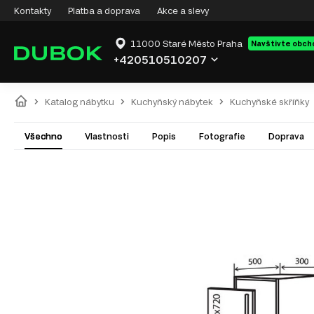
Kontakty
Platba a doprava
Akce a slevy
11000 Staré Město Praha
Navštivte obch
+420510510207
Katalog nábytku
Kuchyňský nábytek
Kuchyňské skříňky
Všechno
Vlastnosti
Popis
Fotografie
Doprava