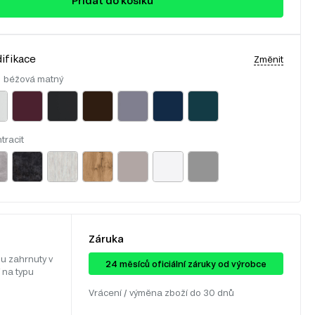
Přidat do košíku
ifikace
Změnit
:
béžová matný
tracit
Záruka
u zahrnuty v
24 ​​​​měsíců oficiální záruky od výrobce
 na typu
Vrácení / výměna zboží do 30 dnů