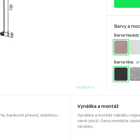
Barvy a mod
Barva fasády
Barva těla:
an
Vynáška a montáž
rta, bankovní převod, dobírkou –
Vynáška a montáž nábytku nejso
ceně zboží. Cena montáže závisí
výrobku.