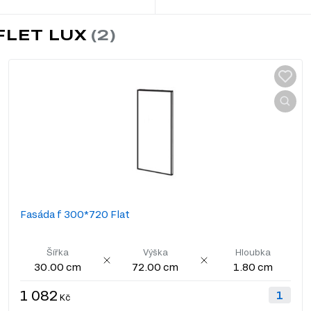
FLET LUX
Fasáda f 300*720 Flat
Šířka
Výška
Hloubka
30.00 cm
72.00 cm
1.80 cm
1 082
Kč