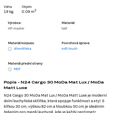
Váha
Objem
3
19 kg
0.09 m
Výrobce:
Materiál:
VIP-master
talíř
Materiál korpusu:
Povrchová úprava:
dřevotříska
soft-touch
Materiál přední strany:
MDF
Popis - N24 Cargo 30 MoDa Mat Lux / MoDa
Matt Luxe
N24 Cargo 30 MoDa Mat Lux / MoDa Matt Luxe je moderní
dolní kuchyňská skříňka, která spojuje funkčnost a styl. S
šířkou 30 cm, výškou 82 cm a hloubkou 50 cm je ideálním
řešením pro menší kuchyně, kde je každý centimetr