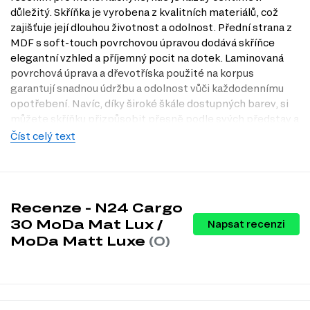
důležitý. Skříňka je vyrobena z kvalitních materiálů, což
zajišťuje její dlouhou životnost a odolnost. Přední strana z
MDF s soft-touch povrchovou úpravou dodává skříňce
elegantní vzhled a příjemný pocit na dotek. Laminovaná
povrchová úprava a dřevotříska použité na korpus
garantují snadnou údržbu a odolnost vůči každodennímu
opotřebení. Navíc, díky široké škále dostupných barev, si
můžete skříňku přizpůsobit přesně podle svých představ a
stylu vaší kuchyně. Objevte jednoduchost a modernost s
Číst celý text
N24 Cargo v našem internetovém obchodě Dubok.cz a
navštivte naši prodejnu v Praze pro osobní prohlídku!
Dostupné modifikace produktu
Recenze - N24 Cargo
N24 Cargo 30 MoDa Mat Lux / MoDa Matt Luxe je dostupná
30 MoDa Mat Lux /
Napsat recenzi
v několika atraktivních modifikacích, které vám umožní
MoDa Matt Luxe
(0)
přizpůsobit skříňku vašim potřebám:
Barva těla: bílá, wenge, šedá, slonovina, antracit, kašmír, černá, dub
Appalačský, beton, borovice natty, beton tmavý, Nymfaea alba.
Barva fasády: Šedozelená M05, Šedo-modrý M06, Černý M07,
Tmavě hnědá M08, Bordová M09, Zelený M10, tmavě šedý New