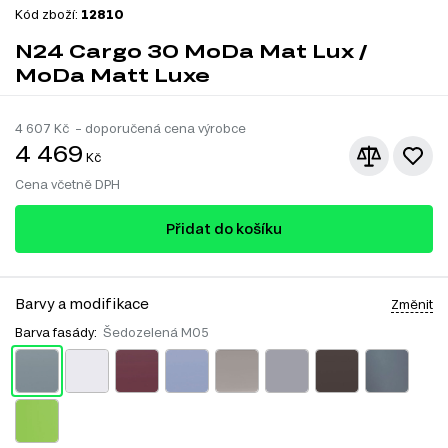
Kód zboží:
12810
N24 Cargo 30 MoDa Mat Lux /
MoDa Matt Luxe
4 607
Kč – doporučená cena výrobce
4 469
Kč
Cena včetně DPH
Přidat do košíku
Barvy a modifikace
Změnit
Barva fasády:
Šedozelená M05