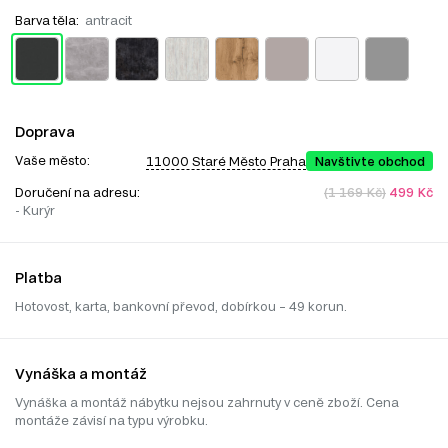
Barva těla:
antracit
Doprava
Vaše město:
11000 Staré Město Praha
Navštivte obchod
Doručení na adresu:
(1 169 Kč)
499 Kč
- Kurýr
Platba
Hotovost, karta, bankovní převod, dobírkou – 49 korun.
Vynáška a montáž
Vynáška a montáž nábytku nejsou zahrnuty v ceně zboží. Cena
montáže závisí na typu výrobku.