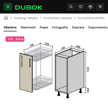
Katalog nábytku
Kuchyňský nábytek
Kuchyňské skříňky
Všechno
Vlastnosti
Popis
Fotografie
Doprava
Doporučené 
-3 %
Sleva