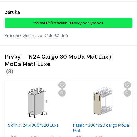
Záruka
24 ​​​​měsíců oficiální záruky od výrobce
Vrácení / výměna zboží do 30 dnů
Prvky — N24 Cargo 30 MoDa Mat Lux /
MoDa Matt Luxe
Skříň č. 24 k 300*820 Luxe
Fasád f 300*720 cargo MoDa
Mat