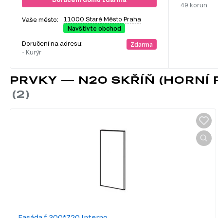
49 korun.
11000 Staré Město Praha
Vaše město:
Navštivte obchod
Doručení na adresu:
Zdarma
- Kurýr
PRVKY — N20 SKŘÍŇ (HORNÍ 
Fasáda f 300*720 Interno