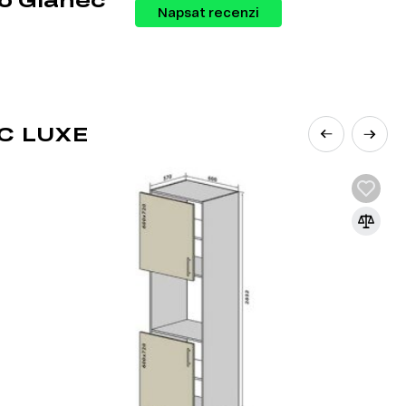
Napsat recenzi
C LUXE
137 produktů, které zahrnují:
lů v nábytkářském průmyslu. Vyrábí se z
lakem a teplotou za přidání speciálních