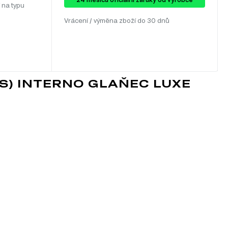
 na typu
Vrácení / výměna zboží do 30 dnů
KS) INTERNO GLAŇEC LUXE