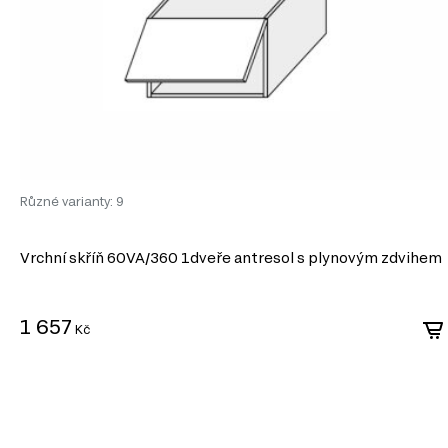
Různé varianty: 9
Vrchní skříň 60VA/360 1dveře antresol s plynovým zdvihem
1 657
Kč