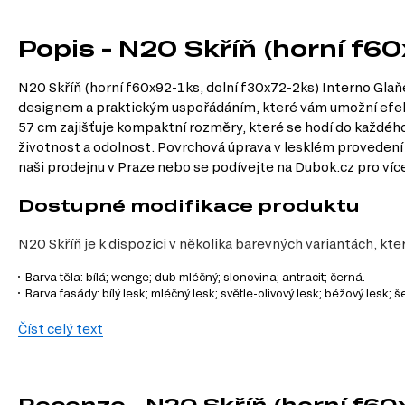
Popis - N20 Skříň (horní f6
N20 Skříň (horní f60x92-1ks, dolní f30x72-2ks) Interno Glaň
designem a praktickým uspořádáním, které vám umožní efekti
57 cm zajišťuje kompaktní rozměry, které se hodí do každého i
životnost a odolnost. Povrchová úprava v lesklém provedení
naši prodejnu v Praze nebo se podívejte na Dubok.cz pro více
Dostupné modifikace produktu
N20 Skříň je k dispozici v několika barevných variantách, kte
Barva těla: bílá; wenge; dub mléčný; slonovina; antracit; černá.
Barva fasády: bílý lesk; mléčný lesk; světle-olivový lesk; béžový lesk; š
Charakteristiky, vlastnosti a výhod
Číst celý text
Velikost.
Šířka 60 cm, výška 233 cm a hloubka 57 cm zajišťují dostate
Povrchová úprava.
Malovaná úprava dodává skříni elegantní vzhled
Materiál přední strany.
Vyrobeno z MDF, což zaručuje odolnost a s
Recenze - N20 Skříň (horní f60