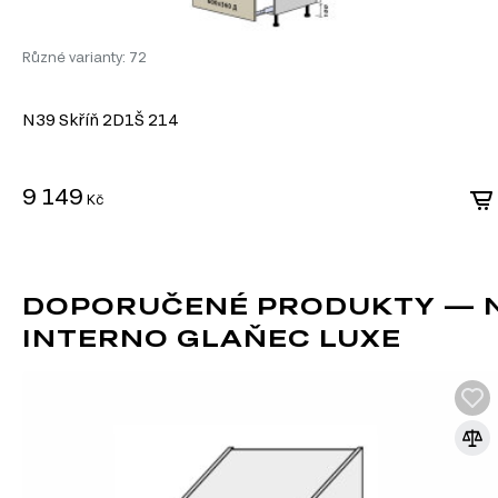
Různé varianty: 72
N39 Skříň 2D1Š 214
9 149
Kč
DOPORUČENÉ PRODUKTY — N2
INTERNO GLAŇEC LUXE