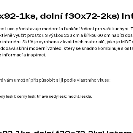
0x92-1ks, dolní f30x72-2ks) I
ec Luxe představuje moderní a funkční řešení pro vaši kuchyni. 
vně využít prostor. S výškou 233 cm a šířkou 60 cm nabízí do
nteriéru. Skříň je vyrobena z kvalitních materiálů, jako je MDF a
 dodává skříni moderní vzhled, který se snadno kombinuje s ost
 informací a inspiraci.
ré vám umožní přizpůsobit si ji podle vlastního vkusu:
edý lesk I; černý lesk; tmavě šedý lesk; modrá lesklá.
y
k úložného prostoru, aniž by skříň zbytečně zabírala místo.
 a usnadňuje údržbu.
nadnou údržbu, a zároveň poskytuje moderní vzhled.
x92-1ks, dolní f30x72-2ks) Inter