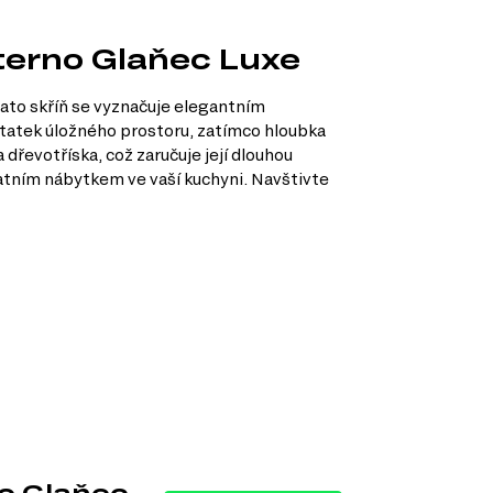
nterno Glaňec Luxe
Tato skříň se vyznačuje elegantním
statek úložného prostoru, zatímco hloubka
 dřevotříska, což zaručuje její dlouhou
atním nábytkem ve vaší kuchyni. Navštivte
no Glaňec