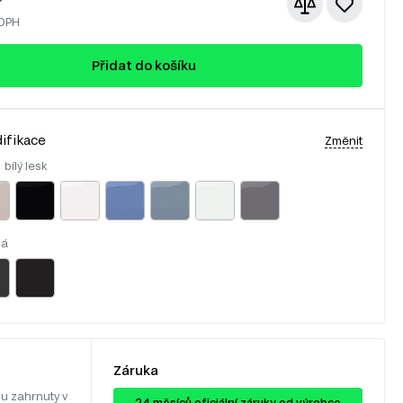
 DPH
Přidat do košíku
ifikace
Změnit
:
bílý lesk
lá
Záruka
u zahrnuty v
24 ​​​​měsíců oficiální záruky od výrobce