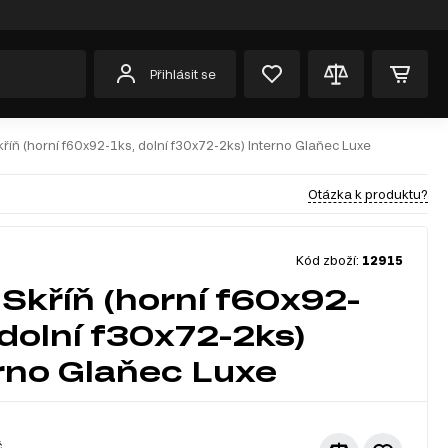
Přihlásit se
říň (horní f60x92-1ks, dolní f30x72-2ks) Interno Glaňec Luxe
Otázka k produktu?
Kód zboží:
12915
Skříň (horní f60x92-
 dolní f30x72-2ks)
rno Glaňec Luxe
č