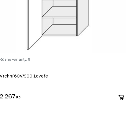
Různé varianty: 9
Vrchní 60V/900 1dveře
S
3
2 267
Kč
3