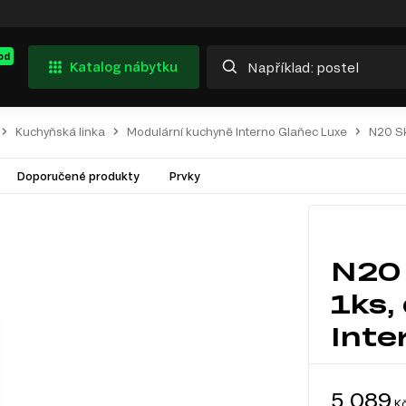
od
Katalog nábytku
Kuchyňská linka
Modulární kuchyně Interno Glaňec Luxe
N20 Sk
Doporučené produkty
Prvky
N20 
1ks,
Inte
5 089
K