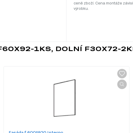
ceně zboží. Cena montáže závisí
výrobku.
F60X92-1KS, DOLNÍ F30X72-2
Fasáda f 600*920 Interno