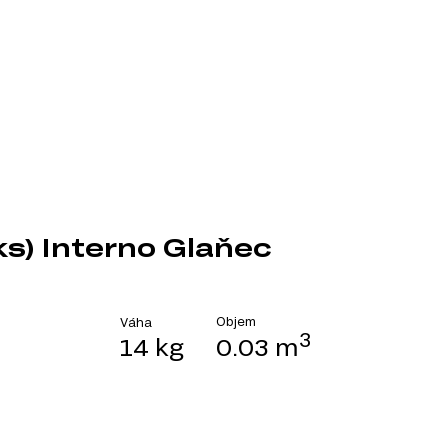
ks) Interno Glaňec
Objem
Váha
3
14 kg
0.03 m