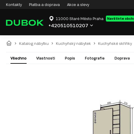
Kontakty
Platba a doprava
Akce a slevy
11000 Staré Město Praha
Navštivte obch
+420510510207
Katalog nábytku
Kuchyňský nábytek
Kuchyňské skříňky
Všechno
Vlastnosti
Popis
Fotografie
Doprava