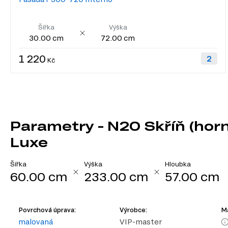
Šířka
Výška
30.00 cm
72.00 cm
1 220
Kč
Parametry - N20 Skříň (horn
Luxe
Šířka
Výška
Hloubka
60.00 cm
233.00 cm
57.00 cm
Povrchová úprava:
Výrobce:
Ma
malovaná
VIP-master