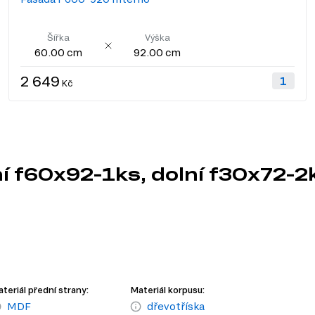
Šířka
Výška
60.00 cm
92.00 cm
2 649
Kč
í f60x92-1ks, dolní f30x72-2
teriál přední strany:
Materiál korpusu:
MDF
dřevotříska