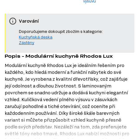
výsuvu
Varování
Doporučujeme dokoupit zbožím s kategorie:
Kuchyňská deska
Zástěny
Popis - Modulární kuchyně Rhodos Lux
Modulární kuchyně Rhodos Lux je ideálním řešením pro
každého, kdo hledá moderní a funkční nábytek do své
kuchyně. Je vyrobena z kvalitní dřevotřísky, což zajišťuje
její odolnost a dlouhou životnost. S laminovaným
povrchem se snadno udržuje a dodává kuchyni elegantní
vzhled. Kuličková vedení plného výsuvu v zásuvkách
zaručují pohodlné a tiché otevírání, což oceníte při
každodenním používání. Díky široké škále barevných
variant si můžete přizpůsobit vzhled kuchyně přesně
podle svých představ. Nezáleží na tom, zda preferujete
světlé tóny nebo tmavé, Rhodos Lux nabízí možnosti pro