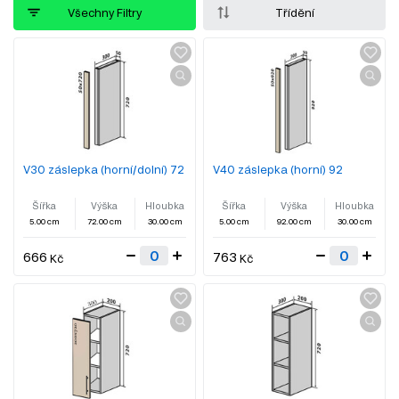
Všechny Filtry
Třídění
V30 záslepka (horní/dolní) 72
V40 záslepka (horní) 92
Šířka
Výška
Hloubka
Šířka
Výška
Hloubka
5.00 cm
72.00 cm
30.00 cm
5.00 cm
92.00 cm
30.00 cm
666
763
Kč
Kč