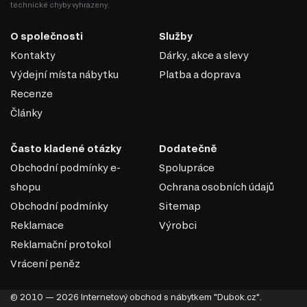
technické chyby vyhrazeny.
O společnosti
Služby
Kontakty
Dárky, akce a slevy
Výdejní místa nábytku
Platba a doprava
Recenze
Články
DŘEVOTŘÍSKA
Často kladené otázky
Dodatečně
DTD (dřevotřísková deska) je jedním z nejrozšířenějších
Obchodní podmínky e-
Spolupráce
materiálů v nábytkářském průmyslu. Vyrábí se lisováním
shopu
Ochrana osobních údajů
dřevních třísek pod vysokým tlakem s přidáním
Obchodní podmínky
Sitemap
syntetických pryskyřic jako pojiva. DTD je základním
materiálem pro výrobu korpusového nábytku, čelních
Reklamace
Výrobci
ploch a dekorativních panelů díky své ekonomičnosti,
Reklamační protokol
univerzálnosti a dostupnosti.
Vrácení peněz
Výhody DTD:
Různorodost designů: Umožňuje výrobu nábytku v moderním,
© 2010 — 2026 Internetový obchod s nábytkem "Dubok.cz".
klasickém nebo jiném stylu díky široké škále dekorativních povrchů.