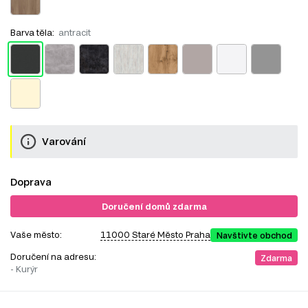
Barva těla:
antracit
Varování
Doprava
Doručení domů zdarma
Vaše město:
11000 Staré Město Praha
Navštivte obchod
Doručení na adresu:
Zdarma
- Kurýr