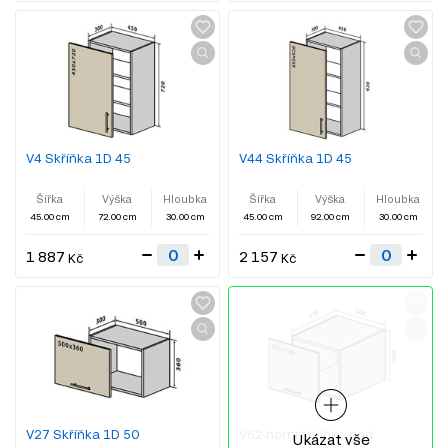
V4 Skříňka 1D 45
V44 Skříňka 1D 45
Šířka
Výška
Hloubka
Šířka
Výška
Hloubka
45.00 cm
72.00 cm
30.00 cm
45.00 cm
92.00 cm
30.00 cm
1 887
2 157
Kč
Kč
V27 Skříňka 1D 50
V62 horní skříňka nad
Ukázat vše