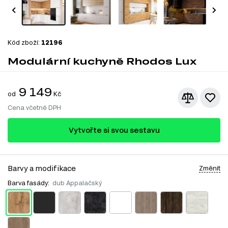
Kód zboží:
12196
Modulární kuchyně Rhodos Lux
9 149
od
Kč
Cena včetně DPH
Vytvořte si svou sestavu
Barvy a modifikace
Změnit
Barva fasády:
dub Appalačský