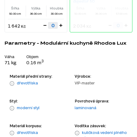
digestoř 50
Šířka
Výška
Hloubka
Šířka
Výška
Hloubka
50.00 cm
36.00 cm
30.00 cm
50.00 cm
36.00 cm
57.00 cm
1 642
2 034
Kč
Kč
Parametry - Modulární kuchyně Rhodos Lux
Váha
Objem
3
71 kg
0.16 m
Materiál přední strany:
Výrobce:
dřevotříska
VIP-master
Styl:
Povrchová úprava:
moderní styl
laminovaná
Materiál korpusu:
Vodítka zásuvek:
dřevotříska
kuličková vedení plného