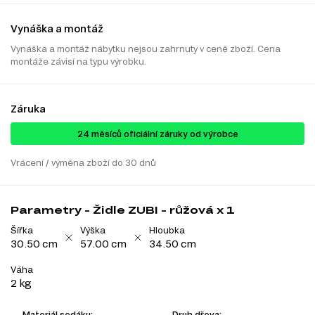
Vynáška a montáž
Vynáška a montáž nábytku nejsou zahrnuty v ceně zboží. Cena
montáže závisí na typu výrobku.
Záruka
24 ​​​​měsíců oficiální záruky od výrobce
Vrácení / výměna zboží do 30 dnů
Parametry - Židle ZUBI - růžová x 1
Šířka
Výška
Hloubka
30.50 cm
57.00 cm
34.50 cm
Váha
2 kg
Materiál sedáku:
Druh dřeva: