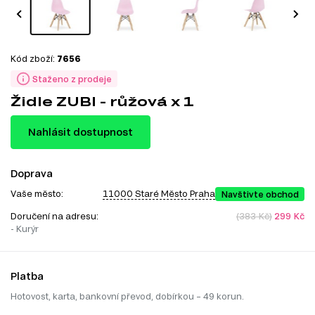
Kód zboží:
7656
Staženo z prodeje
Židle ZUBI - růžová x 1
Nahlásit dostupnost
Doprava
Vaše město:
11000 Staré Město Praha
Navštivte obchod
Doručení na adresu:
(383 Kč)
299 Kč
- Kurýr
Platba
Hotovost, karta, bankovní převod, dobírkou – 49 korun.