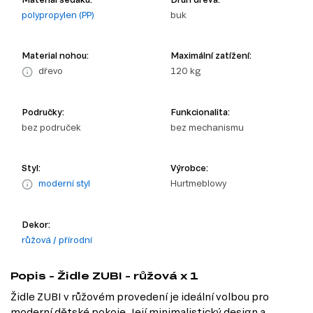
polypropylen (PP)
buk
Material nohou:
Maximální zatížení:
dřevo
120 kg
Područky:
Funkcionalita:
bez područek
bez mechanismu
Styl:
Výrobce:
moderní styl
Hurtmeblowy
Dekor:
růžová / přírodní
Popis - Židle ZUBI - růžová x 1
Židle ZUBI v růžovém provedení je ideální volbou pro
moderní dětské pokoje. Její minimalistický design a