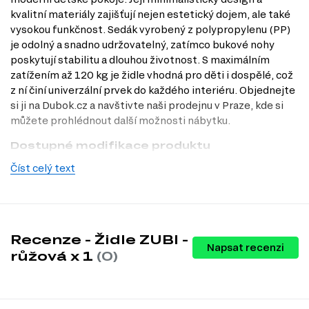
kvalitní materiály zajišťují nejen estetický dojem, ale také
vysokou funkčnost. Sedák vyrobený z polypropylenu (PP)
je odolný a snadno udržovatelný, zatímco bukové nohy
poskytují stabilitu a dlouhou životnost. S maximálním
zatížením až 120 kg je židle vhodná pro děti i dospělé, což
z ní činí univerzální prvek do každého interiéru. Objednejte
si ji na Dubok.cz a navštivte naši prodejnu v Praze, kde si
můžete prohlédnout další možnosti nábytku.
Dostupné modifikace produktu
Číst celý text
Dekor: bílý / přírodní
Dekor: šedá / přírodní
Dekor: růžová / přírodní
Dekor: modrá / přírodní
Charakteristiky, vlastnosti a výhody
Recenze - Židle ZUBI -
Napsat recenzi
Velikost.
Šířka 30.50 cm, výška 57.00 cm a hloubka 34.50 cm
růžová x 1
(0)
zajišťují pohodlné sezení i pro menší děti.
Materiál sedáku.
Polypropylen (PP) je odolný vůči poškrábání a
snadno se čistí, což oceníte při každodenním používání.
Druh dřeva.
Bukové nohy poskytují pevnost a stabilitu, což