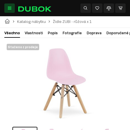
Katalog nábytku
Židle ZUBI - růžová x 1
Všechno
Vlastnosti
Popis
Fotografie
Doprava
Doporučené 
Staženo z prodeje