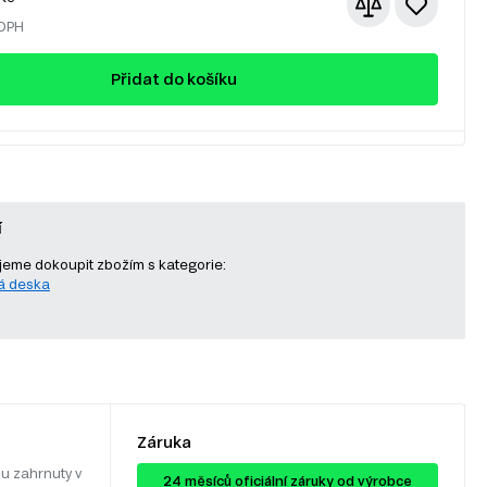
 DPH
Přidat do košíku
í
eme dokoupit zbožím s kategorie:
á deska
Záruka
u zahrnuty v
24 ​​​​měsíců oficiální záruky od výrobce