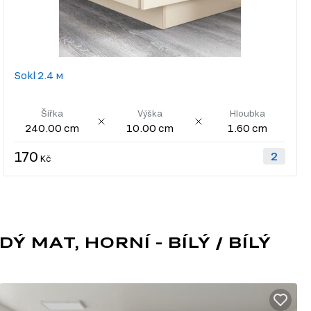
Sokl 2.4 м
Šířka
Výška
Hloubka
240.00 cm
10.00 cm
1.60 cm
170
Kč
 MAT, HORNÍ - BÍLÝ / BÍLÝ