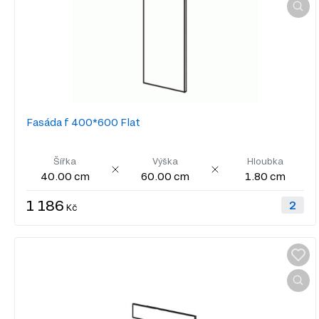
Fasáda f 400*600 Flat
Šířka
Výška
Hloubka
40.00 cm
60.00 cm
1.80 cm
1 186
Kč