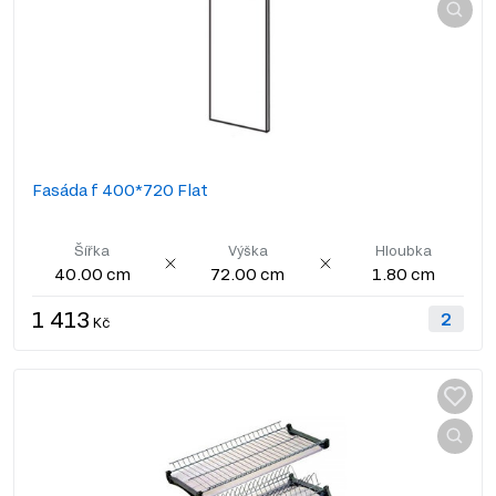
Fasáda f 400*720 Flat
Šířka
Výška
Hloubka
40.00 cm
72.00 cm
1.80 cm
1 413
Kč