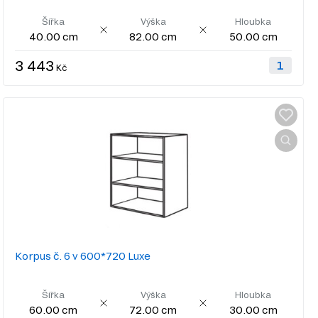
Šířka
Výška
Hloubka
40.00 cm
82.00 cm
50.00 cm
3 443
Kč
Korpus č. 6 v 600*720 Luxe
Šířka
Výška
Hloubka
60.00 cm
72.00 cm
30.00 cm