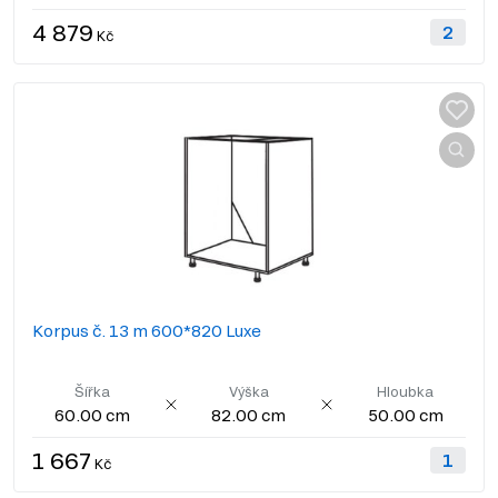
4 879
Kč
Korpus č. 13 m 600*820 Luxe
Šířka
Výška
Hloubka
60.00 cm
82.00 cm
50.00 cm
1 667
Kč