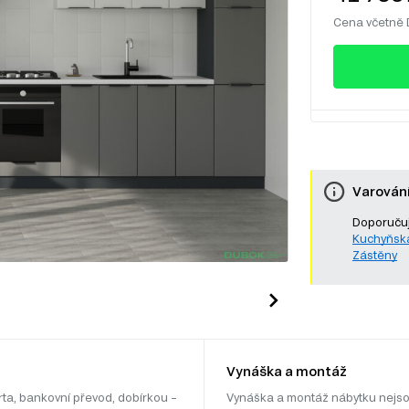
Cena včetně
Varován
Doporučuj
Kuchyňsk
Zástěny
Vynáška a montáž
rta, bankovní převod, dobírkou –
Vynáška a montáž nábytku nejso