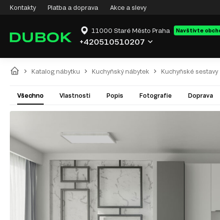
Kontakty
Platba a doprava
Akce a slevy
11000 Staré Město Praha
Navštivte obch
+420510510207
Katalog nábytku
Kuchyňský nábytek
Kuchyňské sestavy
Všechno
Vlastnosti
Popis
Fotografie
Doprava