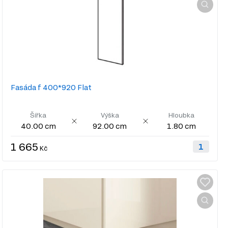
Fasáda f 400*920 Flat
Šířka
Výška
Hloubka
40.00 cm
92.00 cm
1.80 cm
1 665
Kč