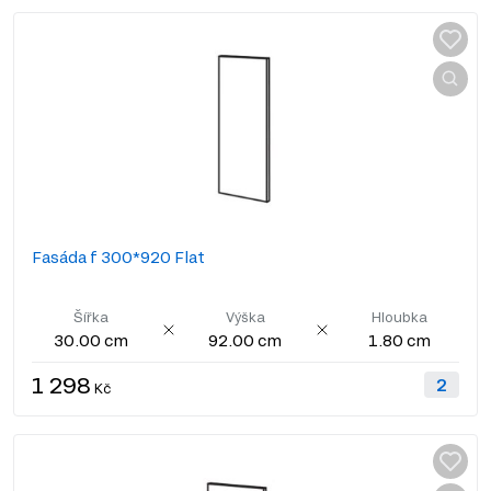
Fasáda f 300*920 Flat
Šířka
Výška
Hloubka
30.00 cm
92.00 cm
1.80 cm
1 298
Kč