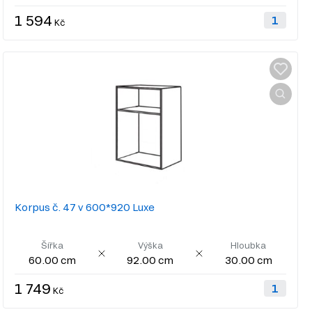
1 594
Kč
Korpus č. 47 v 600*920 Luxe
Šířka
Výška
Hloubka
60.00 cm
92.00 cm
30.00 cm
1 749
Kč