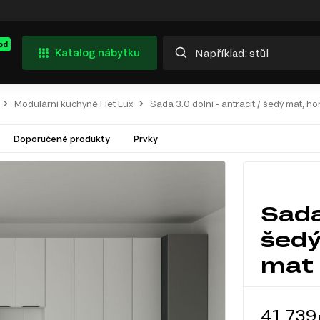
od
Katalog nábytku
Modulární kuchyně Flet Lux
Sada 3.0 dolní - antracit / šedý mat, horn
Doporučené produkty
Prvky
Sada
šedý 
mat 
41 739