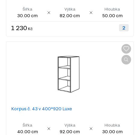
Šířka
Výška
Hloubka
30.00 cm
82.00 cm
50.00 cm
1 230
Kč
Korpus č. 43 v 400*920 Luxe
Šířka
Výška
Hloubka
40.00 cm
92.00 cm
30.00 cm