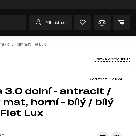
Přihlásit se
í - bílý / bílý mat Flet Lux
Otázka k produktu?
Kód zboží:
14674
 3.0 dolní - antracit /
mat, horní - bílý / bílý
Flet Lux
Kč