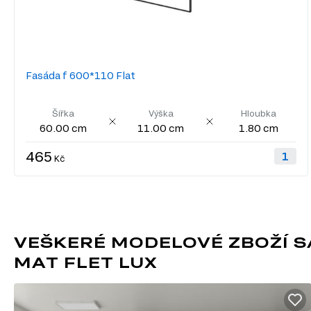
Fasáda f 600*110 Flat
Šířka
Výška
Hloubka
60.00 cm
11.00 cm
1.80 cm
465
Kč
VEŠKERÉ MODELOVÉ ZBOŽÍ SADA
MAT FLET LUX