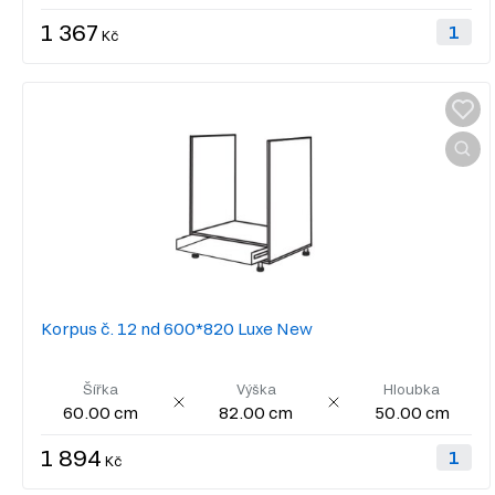
1 367
Kč
Korpus č. 12 nd 600*820 Luxe New
Šířka
Výška
Hloubka
60.00 cm
82.00 cm
50.00 cm
1 894
Kč