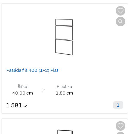
Fasáda f š 400 (1+2) Flat
Šířka
Hloubka
40.00 cm
1.80 cm
1 581
Kč