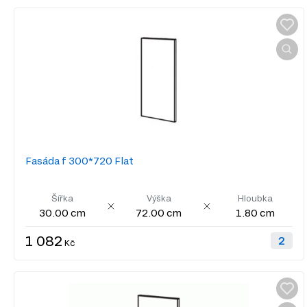
Fasáda f 300*720 Flat
Šířka
Výška
Hloubka
30.00 cm
72.00 cm
1.80 cm
1 082
Kč