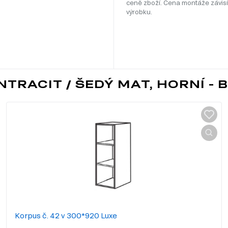
ceně zboží. Cena montáže závisí
výrobku.
TRACIT / ŠEDÝ MAT, HORNÍ - BÍ
Korpus č. 42 v 300*920 Luxe