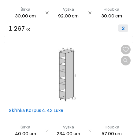
Šířka
Výška
Hloubka
30.00 cm
92.00 cm
30.00 cm
1 267
Kč
Skříňka Korpus č. 42 Luxe
Šířka
Výška
Hloubka
40.00 cm
234.00 cm
57.00 cm