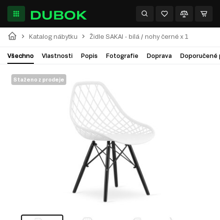
Katalog nábytku
Židle SAKAI - bílá / nohy černé x 1
Všechno
Vlastnosti
Popis
Fotografie
Doprava
Doporučené 
Staženo z prodeje