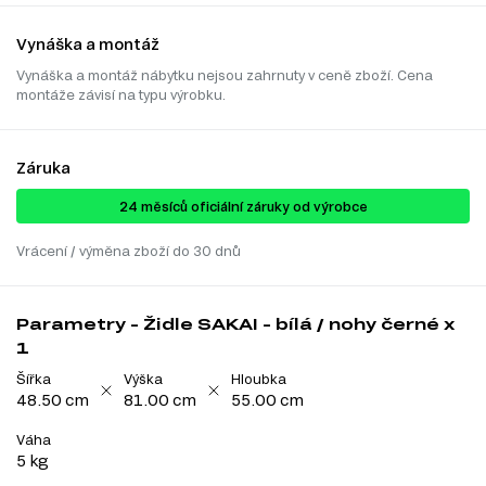
Vynáška a montáž
Vynáška a montáž nábytku nejsou zahrnuty v ceně zboží. Cena
montáže závisí na typu výrobku.
Záruka
24 ​​​​měsíců oficiální záruky od výrobce
Vrácení / výměna zboží do 30 dnů
Parametry - Židle SAKAI - bílá / nohy černé x
1
Šířka
Výška
Hloubka
48.50 cm
81.00 cm
55.00 cm
Váha
5 kg