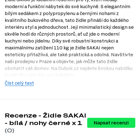
moderní a funkční nábytek do své kuchyně. S elegantním
bílým sedákem z polypropylenu a černými nohami z
kvalitního bukového dřeva, tato židle přináší do každého
interiéru styl a jednoduchost. Její minimalistický design se
skvěle hodí do různých prostorů, ať už jde o moderní
kuchyni nebo jídelnu. Díky své robustní konstrukci a
maximálnímu zatížení 110 kg je židle SAKAI nejen
esteticky přitažlivá, ale také praktická a odolná. Navštivte
naši prodejnu v Praze a objevte, jak může tato židle
obohatit váš domov. Na Dubok.cz najdete širokou nabídku
kvalitního nábytku pro každého.
Číst celý text
Dostupné modifikace produktu
Židle SAKAI je dostupná v několika atraktivních dekorech,
které vám umožní vybrat si tu pravou variantu pro váš
interiér:
Recenze - Židle SAKAI
černý
- bílá / nohy černé x 1
Napsat recenzi
bílý / přírodní
(0)
bílý / černý
černý / přírodní