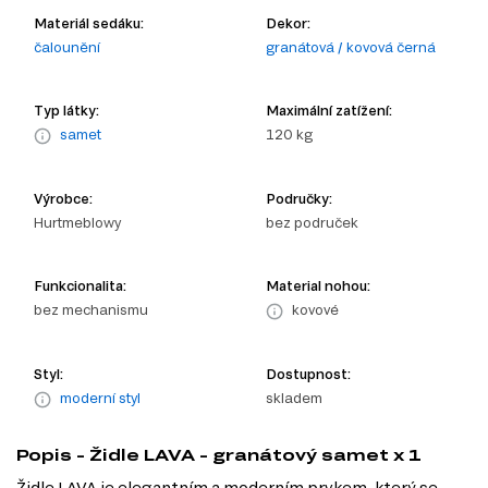
Materiál sedáku:
Dekor:
čalounění
granátová / kovová černá
Typ látky:
Maximální zatížení:
samet
120 kg
Výrobce:
Područky:
Hurtmeblowy
bez područek
Funkcionalita:
Material nohou:
bez mechanismu
kovové
Styl:
Dostupnost:
moderní styl
skladem
Popis - Židle LAVA - granátový samet x 1
Židle LAVA je elegantním a moderním prvkem, který se