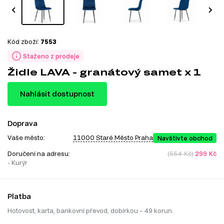
Kód zboží:
7553
Staženo z prodeje
Židle LAVA - granátový samet x 1
Nahlásit dostupnost
Doprava
Vaše město:
11000 Staré Město Praha
Navštivte obchod
Doručení na adresu:
(554 Kč)
299 Kč
- Kurýr
Platba
Hotovost, karta, bankovní převod, dobírkou – 49 korun.