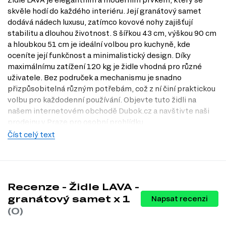
skvěle hodí do každého interiéru. Její granátový samet
dodává nádech luxusu, zatímco kovové nohy zajišťují
stabilitu a dlouhou životnost. S šířkou 43 cm, výškou 90 cm
a hloubkou 51 cm je ideální volbou pro kuchyně, kde
oceníte její funkčnost a minimalistický design. Díky
maximálnímu zatížení 120 kg je židle vhodná pro různé
uživatele. Bez područek a mechanismu je snadno
přizpůsobitelná různým potřebám, což z ní činí praktickou
volbu pro každodenní používání. Objevte tuto židli na
našem internetovém obchodě Dubok.cz a navštivte naši
prodejnu v Praze pro osobní prohlídku.
Číst celý text
Dostupné modifikace produktu
Židle LAVA je k dispozici v několika atraktivních dekorech,
které si můžete vybrat podle svého vkusu:
černý
Recenze - Židle LAVA -
světle šedá / kovově černá
granátový samet x 1
Napsat recenzi
tmavě šedá / kovově černá
(0)
granátová / kovová černá
tmavě zelená / kovově černá