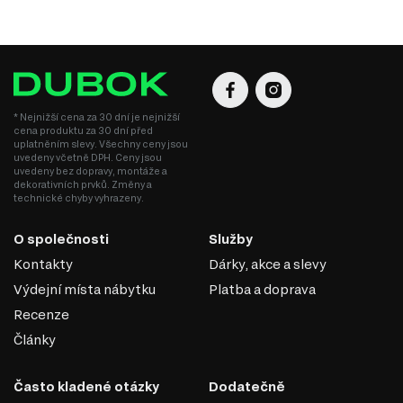
* Nejnižší cena za 30 dní je nejnižší
cena produktu za 30 dní před
uplatněním slevy. Všechny ceny jsou
uvedeny včetně DPH. Ceny jsou
uvedeny bez dopravy, montáže a
dekorativních prvků. Změny a
technické chyby vyhrazeny.
O společnosti
Služby
Kontakty
Dárky, akce a slevy
Výdejní místa nábytku
Platba a doprava
Recenze
Články
SAMET
Často kladené otázky
Dodatečně