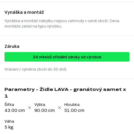
Vynáška a montáž
Vynáška a montáž nábytku nejsou zahrnuty v ceně zboží. Cena
montáže závisí na typu výrobku.
Záruka
24 ​​​​měsíců oficiální záruky od výrobce
Vrácení / výměna zboží do 30 dnů
Parametry - Židle LAVA - granátový samet x
1
Šířka
Výška
Hloubka
43.00 cm
90.00 cm
51.00 cm
Váha
5 kg