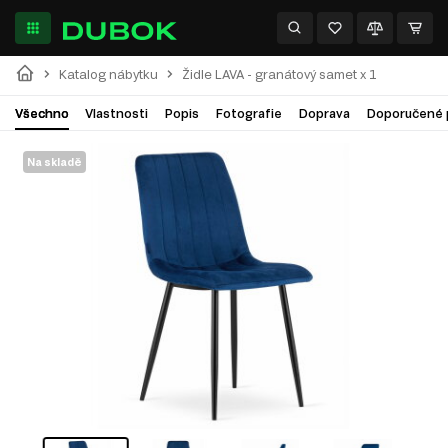
Katalog nábytku
Židle LAVA - granátový samet x 1
Všechno
Vlastnosti
Popis
Fotografie
Doprava
Doporučené 
Na skladě