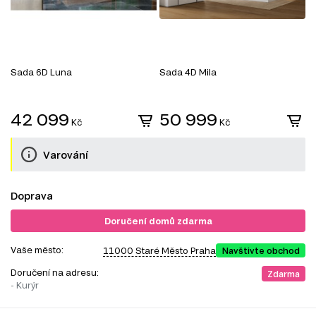
Sada 6D Luna
Sada 4D Mila
S
d
3
42 099
50 999
Kč
Kč
Varování
Doprava
Doručení domů zdarma
Vaše město:
11000 Staré Město Praha
Navštivte obchod
Doručení na adresu:
Zdarma
- Kurýr