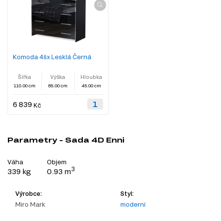
Komoda 4šx Lesklá Černá
Šířka
Výška
Hloubka
110.00 cm
85.00 cm
45.00 cm
6 839
Kč
Parametry - Sada 4D Enni
Váha
Objem
3
339 kg
0.93 m
Výrobce:
Styl:
Miro Mark
moderní