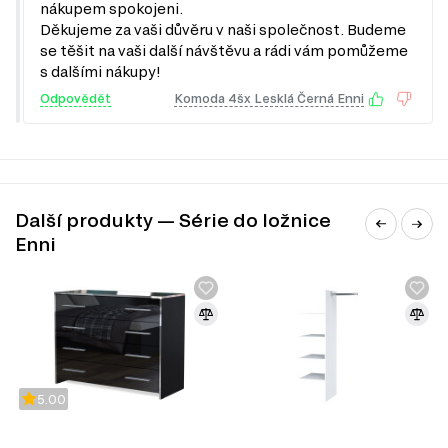
nákupem spokojeni.
Informace o sérii nábytku
Děkujeme za vaši důvěru v naši společnost. Budeme
se těšit na vaši další návštěvu a rádi vám pomůžeme
Sada 4D Enni je součástí modulového systému série do
s dalšími nákupy!
ložnice Enni, která zahrnuje celkem 11 produktů. Tento
Odpovědět
Komoda 4šx Lesklá Černá Enni
systém nabízí širokou škálu možností pro vybavení vaší
ložnice. Můžete si vybrat zboží různých kategorií, které
zahrnují:
Komody
Manželské postele
Šatní skříň
Další produkty — Série do ložnice
Noční stolky
Enni
Zrcadla
5.00