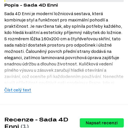
Popis - Sada 4D Enni
Sada 4D Enni je moderní ložnicová sestava, která
kombinuje styl a funkčnost pro maximální pohodlí a
praktičnost. Je navržena tak, aby splnila potřeby každého,
kdo hledá kvalitní a esteticky příjemný nábytek do ložnice.
S rozměrem lůžka 160x200 cm a čtyřdveřovou skříní, tato
sada nabízí dostatek prostoru pro odpočinek i úložné
možnosti. Čalouněný povrch přední strany dodává na
eleganci, zatímco laminovaná povrchová úprava zajišťuje
snadnou údržbu a dlouhou životnost. Kuličková vedení
plného výsuvu u zásuvek zaručují hladké otevírání a
zavírání, což oceníte při každodenním používání. Nenechte
si ujít příležitost navštívit naši prodejnu v Praze, kde si
můžete tuto skvělou sestavu prohlédnout na vlastní oči a
Číst celý text
vyzkoušet její pohodlí.
Charakteristiky, vlastnosti a výhody
Styl a design.
Moderní vzhled a elegantní černé provedení
Recenze - Sada 4D
dodává ložnici sofistikovaný nádech, který se hodí do různých
Napsat recenzi
Enni
(1)
interiérů.