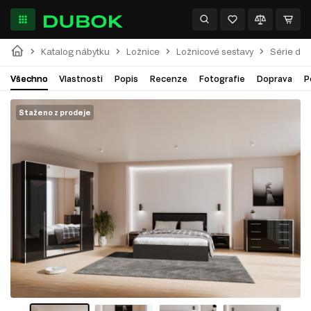
Katalog nábytku
Ložnice
Ložnicové sestavy
Série do 
Všechno
Vlastnosti
Popis
Recenze
Fotografie
Doprava
P
Staženo z prodeje