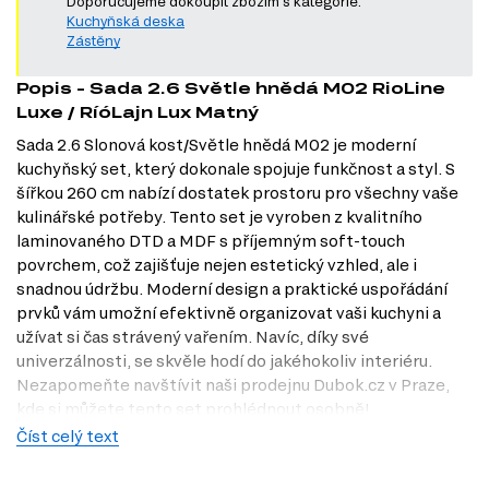
Doporučujeme dokoupit zbožím s kategorie:
Kuchyňská deska
Zástěny
Popis - Sada 2.6 Světle hnědá M02 RioLine
Luxe / RíóLajn Lux Matný
Sada 2.6 Slonová kost/Světle hnědá M02 je moderní
kuchyňský set, který dokonale spojuje funkčnost a styl. S
šířkou 260 cm nabízí dostatek prostoru pro všechny vaše
kulinářské potřeby. Tento set je vyroben z kvalitního
laminovaného DTD a MDF s příjemným soft-touch
povrchem, což zajišťuje nejen estetický vzhled, ale i
snadnou údržbu. Moderní design a praktické uspořádání
prvků vám umožní efektivně organizovat vaši kuchyni a
užívat si čas strávený vařením. Navíc, díky své
univerzálnosti, se skvěle hodí do jakéhokoliv interiéru.
Nezapomeňte navštívit naši prodejnu Dubok.cz v Praze,
kde si můžete tento set prohlédnout osobně!
Číst celý text
Dostupné modifikace produktu
Tento produkt nemá žádné dostupné modifikace.