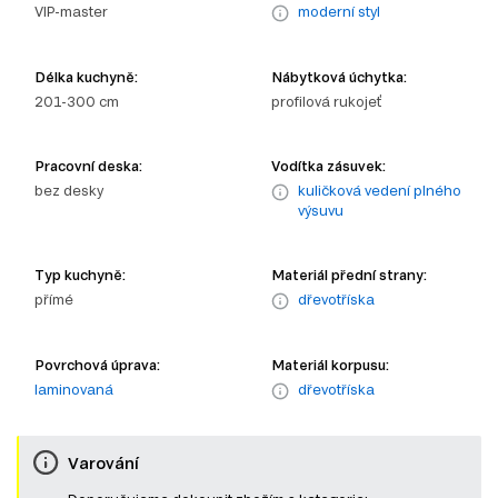
VIP-master
moderní styl
Délka kuchyně:
Nábytková úchytka:
201-300 cm
profilová rukojeť
Pracovní deska:
Vodítka zásuvek:
bez desky
kuličková vedení plného
výsuvu
Typ kuchyně:
Materiál přední strany:
přímé
dřevotříska
Povrchová úprava:
Materiál korpusu:
laminovaná
dřevotříska
Varování