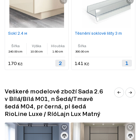
Sokl 2.4 м
Těsnění soklové lišty 3 m
Šířka
Výška
Hloubka
Šířka
240.00 cm
10.00 cm
1.60 cm
300.00 cm
170
141
Kč
Kč
Veškeré modelové zboží Sada 2.6
v Bílá/Bílá M01, n Šedá/Tmavě
šedá M04, pr černá, pl šedá
RioLine Luxe / RíóLajn Lux Matný