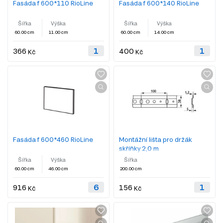
Fasáda f 600*110 RioLine
Fasáda f 600*140 RioLine
Šířka
Výška
Šířka
Výška
60.00 cm
11.00 cm
60.00 cm
14.00 cm
366
400
Kč
Kč
Fasáda f 600*460 RioLine
Montážní lišta pro držák
skříňky 2,0 m
Šířka
Výška
Šířka
60.00 cm
46.00 cm
200.00 cm
916
156
Kč
Kč