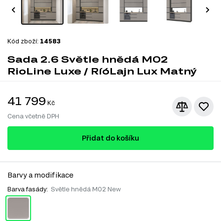
Kód zboží:
14583
Sada 2.6 Světle hnědá M02
RioLine Luxe / RíóLajn Lux Matný
41 799
Kč
Cena včetně DPH
Přidat do košíku
Barvy a modifikace
Barva fasády:
Světle hnědá M02 New