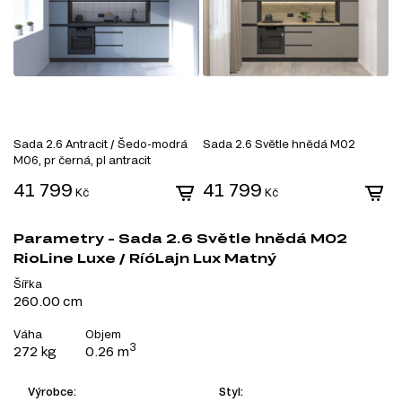
Sada 2.6 Antracit / Šedo-modrá
Sada 2.6 Světle hnědá M02
S
M06, pr černá, pl antracit
Š
p
41 799
41 799
4
Kč
Kč
Parametry - Sada 2.6 Světle hnědá M02
RioLine Luxe / RíóLajn Lux Matný
Šířka
260.00 cm
Váha
Objem
3
272 kg
0.26 m
Výrobce:
Styl: