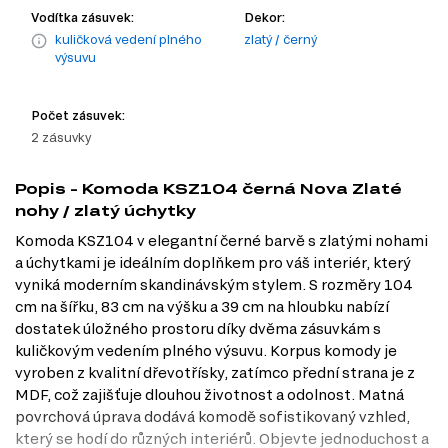
Vodítka zásuvek:
Dekor:
kuličková vedení plného
zlatý / černý
výsuvu
Počet zásuvek:
2 zásuvky
Popis - Komoda KSZ104 černá Nova Zlaté
nohy / zlatý úchytky
Komoda KSZ104 v elegantní černé barvě s zlatými nohami
a úchytkami je ideálním doplňkem pro váš interiér, který
vyniká moderním skandinávským stylem. S rozměry 104
cm na šířku, 83 cm na výšku a 39 cm na hloubku nabízí
dostatek úložného prostoru díky dvěma zásuvkám s
kuličkovým vedením plného výsuvu. Korpus komody je
vyroben z kvalitní dřevotřísky, zatímco přední strana je z
MDF, což zajišťuje dlouhou životnost a odolnost. Matná
povrchová úprava dodává komodě sofistikovaný vzhled,
který se hodí do různých interiérů. Objevte jednoduchost a