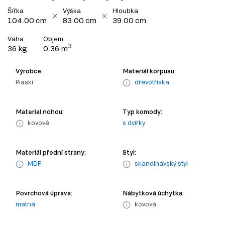
Šířka
Výška
Hloubka
104.00 cm
83.00 cm
39.00 cm
Váha
Objem
3
36 kg
0.36 m
Výrobce:
Materiál korpusu:
Piaski
dřevotříska
Material nohou:
Typ komody:
kovové
s dvířky
Materiál přední strany:
Styl:
MDF
skandinávský styl
Povrchová úprava:
Nábytková úchytka:
matná
kovová