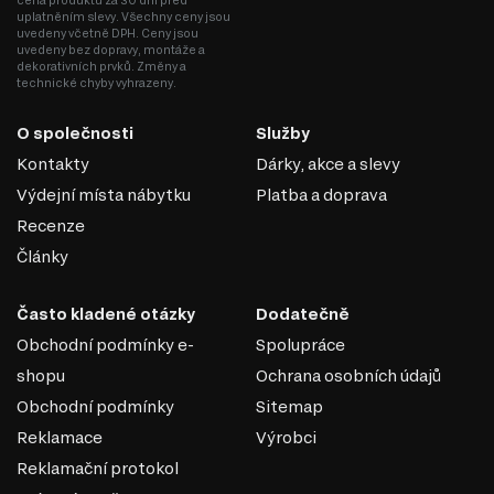
cena produktu za 30 dní před
uplatněním slevy. Všechny ceny jsou
uvedeny včetně DPH. Ceny jsou
uvedeny bez dopravy, montáže a
dekorativních prvků. Změny a
technické chyby vyhrazeny.
O společnosti
Služby
Kontakty
Dárky, akce a slevy
Výdejní místa nábytku
Platba a doprava
MDF
Recenze
Články
MDF je jedním z nejoblíbenějších materiálů v
nábytkářském průmyslu. Vyrábí se z dřevěných vláken
lisováním pod vysokým tlakem a teplotou za přidání
Často kladené otázky
Dodatečně
speciálních pryskyřic. Díky svým vlastnostem se MDF
Obchodní podmínky e-
Spolupráce
používá k výrobě korpusového nábytku, dvířek,
shopu
Ochrana osobních údajů
dekorativních panelů a dalších interiérových prvků.
Obchodní podmínky
Sitemap
Vlastnosti MDF:
Reklamace
Výrobci
Pevnost a stabilita. MDF má vysokou hustotu, která zajišťuje dobrou
Reklamační protokol
pevnost a odolnost proti deformacím.
Hladký povrch. Díky homogenní struktuře má materiál dokonale