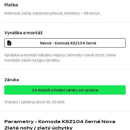
Platba
Hotovost, karta, bankovní převod, dobírkou – 49 korun.
Vynáška a montáž
Návod - Komoda KSZ104 černá
Vynáška a montáž nábytku nejsou zahrnuty v ceně zboží. Cena
montáže závisí na typu výrobku.
Záruka
24 ​​​​měsíců oficiální záruky od výrobce
Vrácení / výměna zboží do 30 dnů
Parametry - Komoda KSZ104 černá Nova
Zlaté nohy / zlatý úchytky