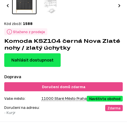
Kód zboží:
1588
Staženo z prodeje
Komoda KSZ104 černá Nova Zlaté
nohy / zlatý úchytky
Nahlásit dostupnost
Doprava
Doručení domů zdarma
Vaše město:
11000 Staré Město Praha
Navštivte obchod
Doručení na adresu:
Zdarma
- Kurýr