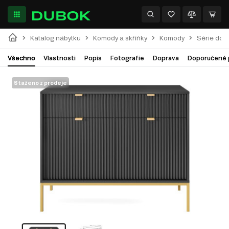
Katalog nábytku
Komody a skříňky
Komody
Série do o
Všechno
Vlastnosti
Popis
Fotografie
Doprava
Doporučené 
Staženo z prodeje