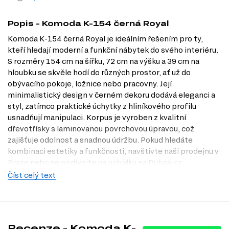
Popis - Komoda K-154 černá Royal
Komoda K-154 černá Royal je ideálním řešením pro ty,
kteří hledají moderní a funkční nábytek do svého interiéru.
S rozměry 154 cm na šířku, 72 cm na výšku a 39 cm na
hloubku se skvěle hodí do různých prostor, ať už do
obývacího pokoje, ložnice nebo pracovny. Její
minimalistický design v černém dekoru dodává eleganci a
styl, zatímco praktické úchytky z hliníkového profilu
usnadňují manipulaci. Korpus je vyroben z kvalitní
dřevotřísky s laminovanou povrchovou úpravou, což
zajišťuje odolnost a snadnou údržbu. Pokud hledáte
kombinaci estetiky a funkčnosti, navštivte naši prodejnu v
Praze nebo se podívejte na nabídku na Dubok.cz.
Číst celý text
Dostupné modifikace produktu
Komoda K-154 je dostupná v několika dekorech, které vám
umožní vybrat si ten pravý pro váš interiér:
Černý
Recenze - Komoda K-