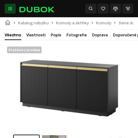
Katalog nábytku
Komody a skříňky
Komody
Série do 
Všechno
Vlastnosti
Popis
Fotografie
Doprava
Doporučené 
Staženo z prodeje