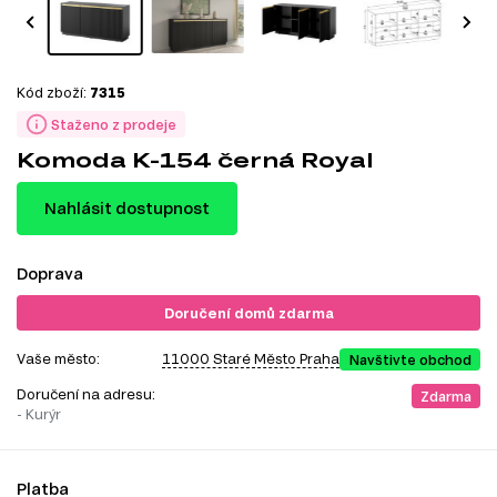
Kód zboží:
7315
Staženo z prodeje
Komoda K-154 černá Royal
Nahlásit dostupnost
Doprava
Doručení domů zdarma
Vaše město:
11000 Staré Město Praha
Navštivte obchod
Doručení na adresu:
Zdarma
- Kurýr
Platba