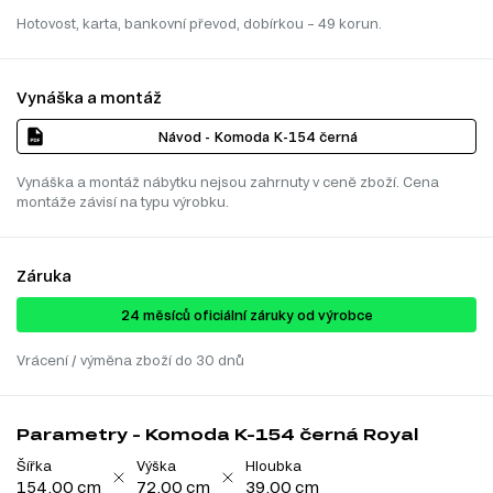
Hotovost, karta, bankovní převod, dobírkou – 49 korun.
Vynáška a montáž
Návod - Komoda K-154 černá
Vynáška a montáž nábytku nejsou zahrnuty v ceně zboží. Cena
montáže závisí na typu výrobku.
Záruka
24 ​​​​měsíců oficiální záruky od výrobce
Vrácení / výměna zboží do 30 dnů
Parametry - Komoda K-154 černá Royal
Šířka
Výška
Hloubka
154.00 cm
72.00 cm
39.00 cm