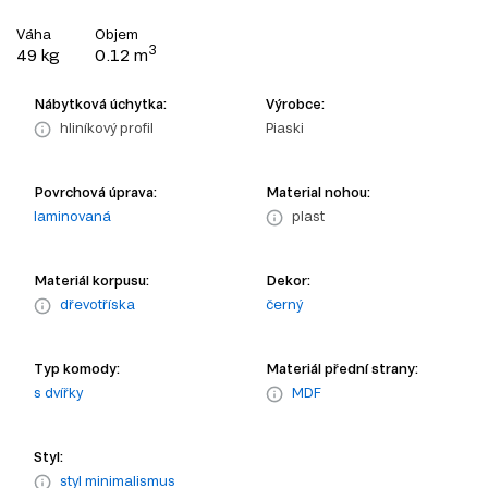
Váha
Objem
3
49 kg
0.12 m
Nábytková úchytka:
Výrobce:
hliníkový profil
Piaski
Povrchová úprava:
Material nohou:
laminovaná
plast
Materiál korpusu:
Dekor:
dřevotříska
černý
Typ komody:
Materiál přední strany:
s dvířky
MDF
Styl:
styl minimalismus