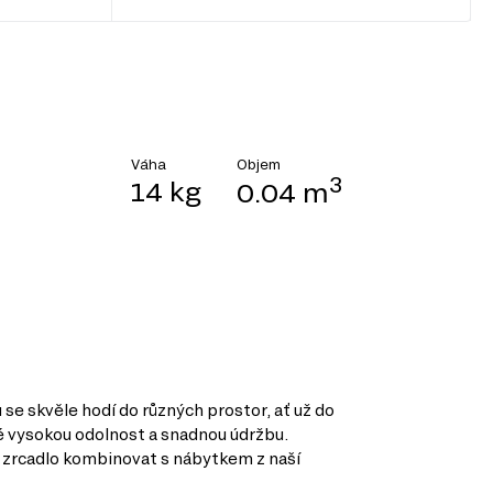
Objem
Váha
3
14 kg
0.04 m
se skvěle hodí do různých prostor, ať už do
ké vysokou odolnost a snadnou údržbu.
ak zrcadlo kombinovat s nábytkem z naší