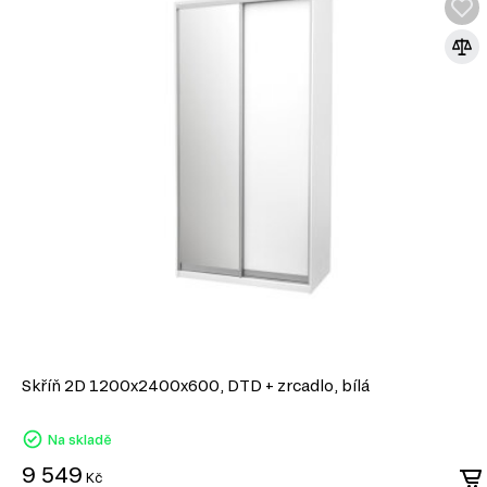
Skříň 2D 1200x2400x600, DTD + zrcadlo, bílá
Na skladě
9 549
Kč