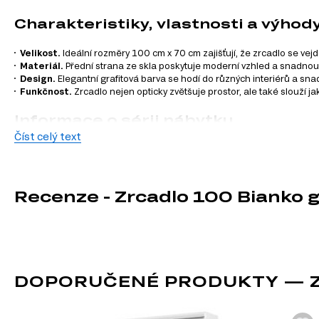
Charakteristiky, vlastnosti a výhod
Velikost.
Ideální rozměry 100 cm x 70 cm zajišťují, že zrcadlo se ve
Materiál.
Přední strana ze skla poskytuje moderní vzhled a snadnou ú
Design.
Elegantní grafitová barva se hodí do různých interiérů a sn
Funkčnost.
Zrcadlo nejen opticky zvětšuje prostor, ale také slouží j
Informace o sérii nábytku
Číst celý text
Zrcadlo 100 Bianko grafit je součástí modulového systému Bi
kombinovat podle svých potřeb:
TV stolky
Recenze - Zrcadlo 100 Bianko g
Komody
Manželské postele
Šatní skříň
Úložný prostor
Noční stolky
Nástěnné police a skříňky
DOPORUČENÉ PRODUKTY — Z
Zrcadla
Kancelářské stoly