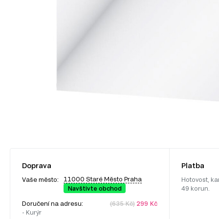
Doprava
Platba
11000 Staré Město Praha
Vaše město:
Hotovost, ka
Navštivte obchod
49 korun.
Doručení na adresu:
(635 Kč)
299 Kč
- Kurýr