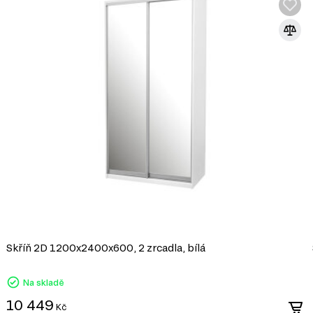
Skleněné fasády jsou oblíbeným řešením 
sklo jako hlavní materiál pro čelní plochy
moderní vzhled, umožňují vytvářet stylov
být vyrobeny z různých druhů skla, což u
interiéru.
Výhody skleněných fasád:
Estetická atraktivita: Vypadají luxusně a dodáva
kombinují s jinými materiály, jako je kov, dřevo 
Snadná údržba: Skleněné povrchy se snadno čistí
každodenní použití.
Optické zvětšení prostoru: Průhledné nebo tón
interiéru a vizuálně zvětšuje prostor.
Široká barevná škála: Sklo může být lakované
vytvoření nábytku pro jakýkoliv styl interiéru.
Skříň 2D 1200x2400x600, 2 zrcadla, bílá
Skleněné fasády jsou vynikající volbou pr
který dodá prostoru eleganci a lehkost.
Na skladě
10 449
Kč