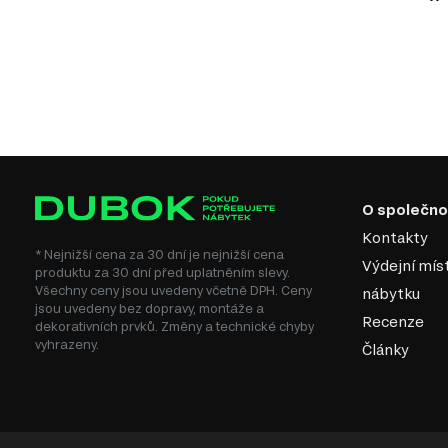
O společno
Kontakty
* Nejnižší cena za 30 dní je nejnižší cena
Výdejní mís
produktu za 30 dní před uplatněním slevy.
Všechny ceny jsou uvedeny včetně DPH. Ceny
nábytku
jsou uvedeny bez dopravy, montáže a
Recenze
dekorativních prvků. Změny a technické chyby
vyhrazeny.
Články