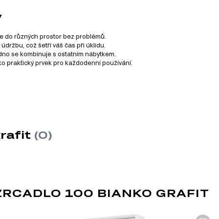
y
jde do různých prostor bez problémů.
držbu, což šetří váš čas při úklidu.
adno se kombinuje s ostatním nábytkem.
ako praktický prvek pro každodenní používání.
anko grafit, který se skládá z 11 produktů. Tento systém zahrn
rafit
(0)
RCADLO 100 BIANKO GRAFIT
SKLO