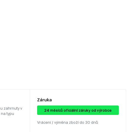
Záruka
u zahrnuty v
24 ​​​​měsíců oficiální záruky od výrobce
 na typu
Vrácení / výměna zboží do 30 dnů