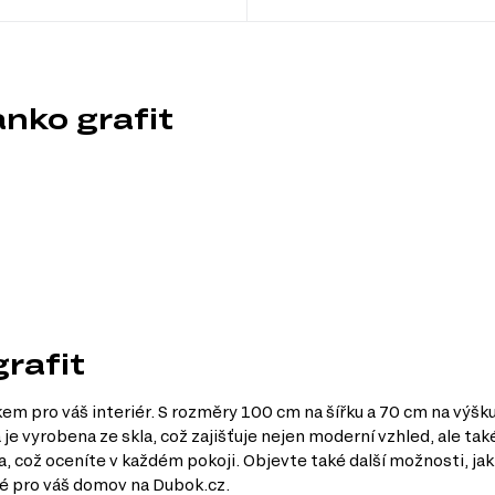
nko grafit
grafit
m pro váš interiér. S rozměry 100 cm na šířku a 70 cm na výšku 
je vyrobena ze skla, což zajišťuje nejen moderní vzhled, ale ta
a, což oceníte v každém pokoji. Objevte také další možnosti, j
avé pro váš domov na Dubok.cz.