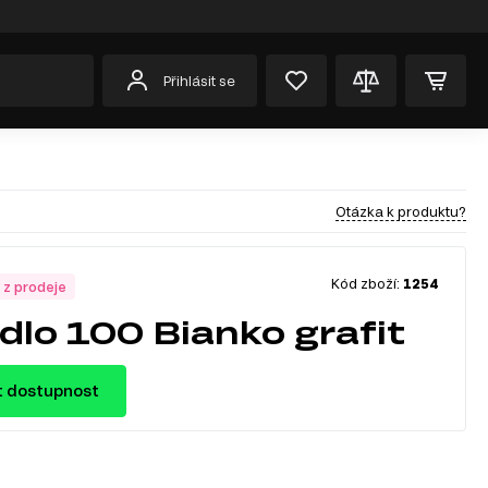
Přihlásit se
Otázka k produktu?
Kód zboží:
1254
 z prodeje
dlo 100 Bianko grafit
t dostupnost