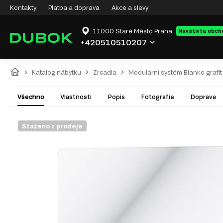
Kontakty
Platba a doprava
Akce a slevy
11000 Staré Město Praha
Navštivte obch
+420510510207
Katalog nábytku
Zrcadla
Modulární systém Bianko grafit
Všechno
Vlastnosti
Popis
Fotografie
Doprava
Staženo z prodeje