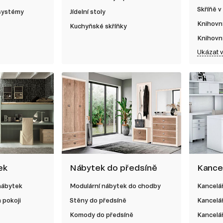
Skříňě v
 systémy
Jídelní stoly
Knihovn
Kuchyňské skříňky
Knihovn
Ukázat 
ek
Nábytek do předsíně
Kance
nábytek
Modulární nábytek do chodby
Kancelá
 pokoji
Stěny do předsíně
Kancelá
Komody do předsíně
Kancelář