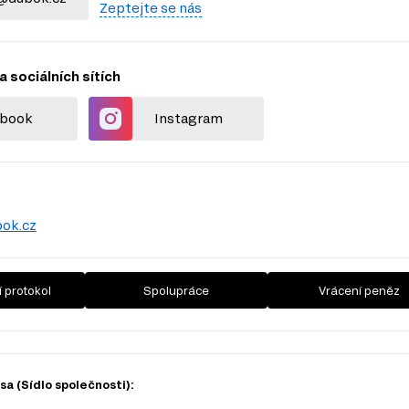
Zeptejte se nás
a sociálních sítích
book
Instagram
ok.cz
 protokol
Spolupráce
Vrácení peněz
a (Sídlo společnosti):