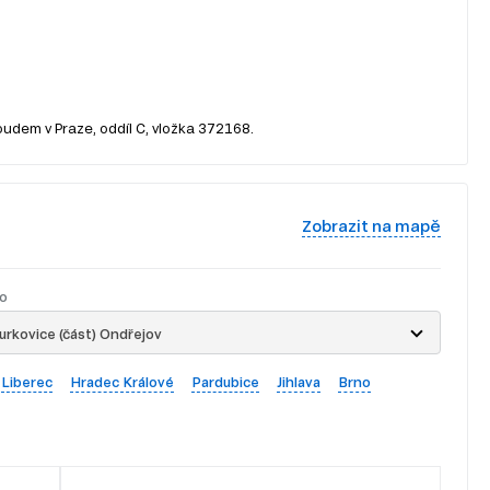
oudem v Praze, oddíl C, vložka 372168.
Zobrazit na mapě
o
rkovice (část) Ondřejov
Liberec
Hradec Králové
Pardubice
Jihlava
Brno