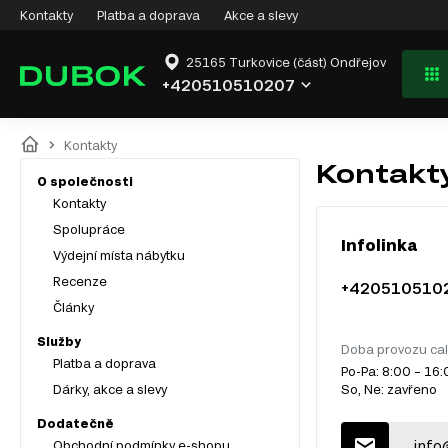
Kontakty
Platba a doprava
Akce a slevy
25165 Turkovice (část) Ondřejov
+420510510207
Kontakty
Kontakt
O společnosti
Kontakty
Spolupráce
Infolinka
Výdejní místa nábytku
Recenze
+420510510
Články
Služby
Doba provozu cal
Platba a doprava
Po-Pa: 8:00 – 16
Dárky, akce a slevy
So, Ne: zavřeno
Dodatečně
info
Obchodní podmínky e-shopu