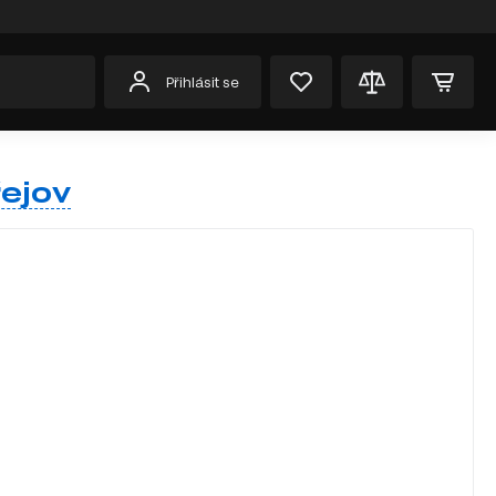
Přihlásit se
ejov