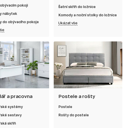
 obývacím pokoji
Šatní skříň do ložnice
y nábytek
Komody a noční stolky do ložnice
y do obývacího pokoje
Ukázat vše
vše
lář a pracovna
Postele a rošty
řské systémy
Postele
řské sestavy
Rošty do postele
ská skříň