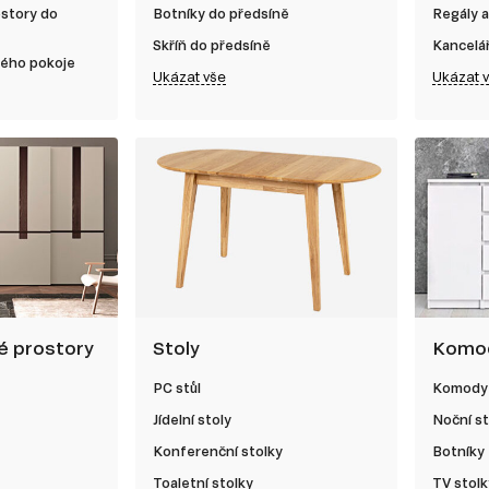
ostory do
Botníky do předsíně
Regály a
Skříň do předsíně
Kancelá
kého pokoje
Ukázat vše
Ukázat 
né prostory
Stoly
Komod
PC stůl
Komody
Jídelní stoly
Noční st
Konferenční stolky
Botníky
Toaletní stolky
TV stolk