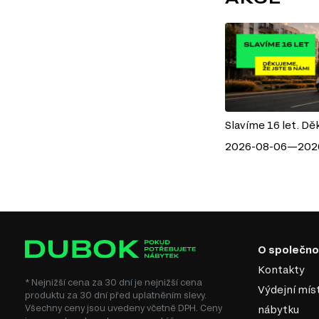
Slavíme 16 let. Dě
2026-08-06—202
O společno
Kontakty
* Nejnižší cena za 30 dní je nejnižší cena
Výdejní mís
produktu za 30 dní před uplatněním slevy.
Všechny ceny jsou uvedeny včetně DPH. Ceny
nábytku