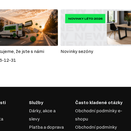
kujeme, že jste s námi
Novinky sezóny
6-12-31
sti
Služby
Často kladené otázky
Dárky, akce a
Obchodní podmínky e-
ta
slevy
shopu
Platba a doprava
Obchodní podmínky