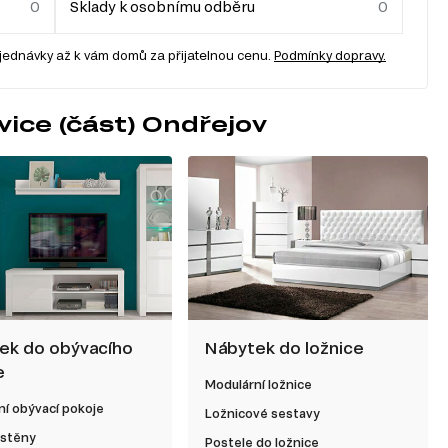
Sklady k osobnímu odběru
jednávky až k vám domů za přijatelnou cenu.
Podmínky dopravy.
ice (část) Ondřejov
ek do obývacího
Nábytek do ložnice
e
Modulární ložnice
í obývací pokoje
Ložnicové sestavy
 stěny
Postele do ložnice