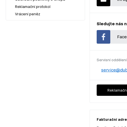
Reklamační protokol
Vrácení peněz
Sledujte nás n
Face
Servisní oddělení
service@dub
Reklamační
Fakturační adres