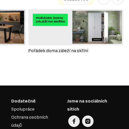
Pořádek doma záleží na skříni
P
Dodatečně
Jsme na sociálních
Spolupráce
sítích
Ochrana osobních
údajů