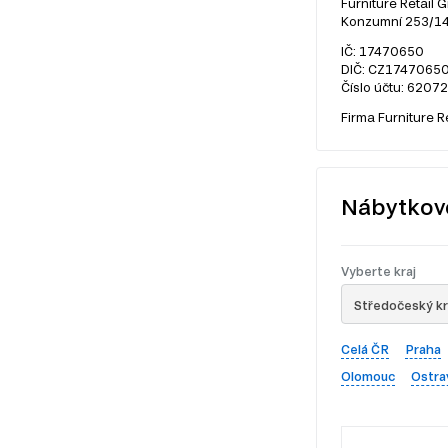
Furniture Retail G
Konzumní 253/14,
IČ: 17470650
DIČ: CZ1747065
Číslo účtu: 6207
Firma Furniture R
Nábytkov
Vyberte kraj
Středočeský kr
Celá ČR
Praha
Olomouc
Ostra