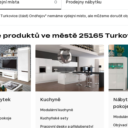
jní místa
Prodejny nábytku
Turkovice (část) Ondřejov" nemáme výdejní místo, ale můžeme doručit ob
 produktů ve městě 25165 Turkov
bytek
Kuchyně
Nábyt
pokoj
y
Modulární kuchyně
Modulárn
 pokoje
Kuchyňské sety
Obývací
Pracovní desky a příslušenství