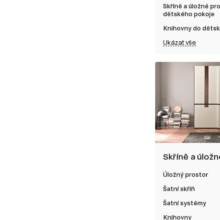
Skříně a úložné pr
dětského pokoje
Knihovny do děts
Ukázat vše
Skříně a úlož
Úložný prostor
Šatní skříň
Šatní systémy
Knihovny