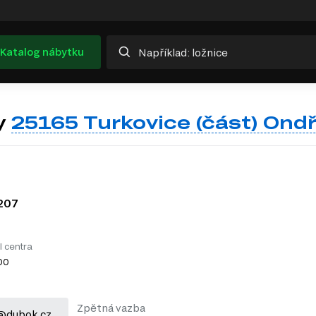
Katalog nábytku
y
25165 Turkovice (část) Ondř
207
l centra
:00
Zpětná vazba
@dubok.cz