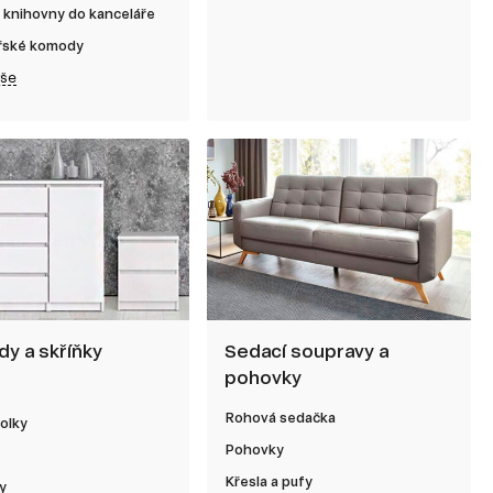
 knihovny do kanceláře
řské komody
vše
y a skříňky
Sedací soupravy a
pohovky
Rohová sedačka
olky
Pohovky
Křesla a pufy
y