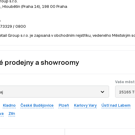
roup s.r.o.
 Hloubětín (Praha 14), 198 00 Praha
0
273329 / 0800
etail Group s.r.o. je zapsaná v obchodním rejstříku, vedeného Městským s
é prodejny a showroomy
Vaše měst
aj
25165 Tu
Kladno
České Budějovice
Plzeň
Karlovy Vary
Ústí nad Labem
va
Zlín