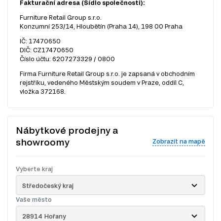
Fakturační adresa (Sídlo společnosti):
Furniture Retail Group s.r.o.
Konzumní 253/14, Hloubětín (Praha 14), 198 00 Praha
IČ: 17470650
DIČ: CZ17470650
Číslo účtu: 6207273329 / 0800
Firma Furniture Retail Group s.r.o. je zapsaná v obchodním
rejstříku, vedeného Městským soudem v Praze, oddíl C,
vložka 372168.
Nábytkové prodejny a
showroomy
Zobrazit na mapě
Vyberte kraj
Středočeský kraj
Vaše město
28914 Hořany