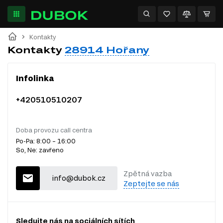
Kontakty
Kontakty
28914 Hořany
Infolinka
+420510510207
Doba provozu call centra
Po-Pa: 8:00 – 16:00
So, Ne: zavřeno
Zpětná vazba
info@dubok.cz
Zeptejte se nás
Sledujte nás na sociálních sítích