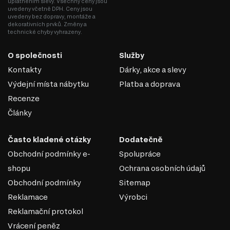
uplatněním slevy. Všechny ceny jsou
uvedeny včetně DPH. Ceny jsou
uvedeny bez dopravy, montáže a
dekorativních prvků. Změny a
technické chyby vyhrazeny.
O společnosti
Služby
Kontakty
Dárky, akce a slevy
Výdejní místa nábytku
Platba a doprava
Recenze
Články
Často kladené otázky
Dodatečně
Obchodní podmínky e-
Spolupráce
shopu
Ochrana osobních údajů
Obchodní podmínky
Sitemap
Reklamace
Výrobci
Reklamační protokol
Vrácení peněz