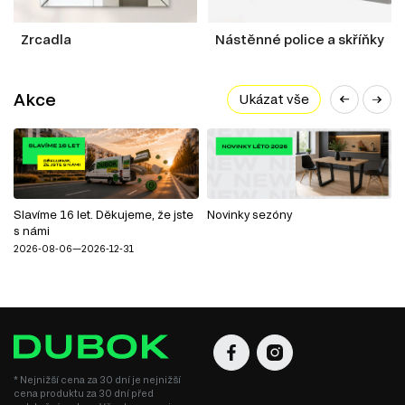
Zrcadla
Nástěnné police a skříňky
Akce
Ukázat vše
Slavíme 16 let. Děkujeme, že jste
Novinky sezóny
s námi
2026-08-06—2026-12-31
* Nejnižší cena za 30 dní je nejnižší
cena produktu za 30 dní před