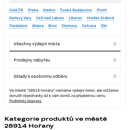
Celá ČR
Praha
Kladno
České Budějovice
Plzeň
Karlovy Vary
Ústí nad Labem
Liberec
Hradec Králové
Pardubice
Jihlava
Brno
Olomouc
Ostrava
Zlín
Všechny výdejní místa
Prodejny nábytku
Sklady k osobnímu odběru
Ve městě "28914 Hořany" nemáme výdejní místo, ale můžeme
doručit objednávky až k vám domů za přijatelnou cenu.
Podmínky dopravy.
Kategorie produktů ve městě
28914 Hořany