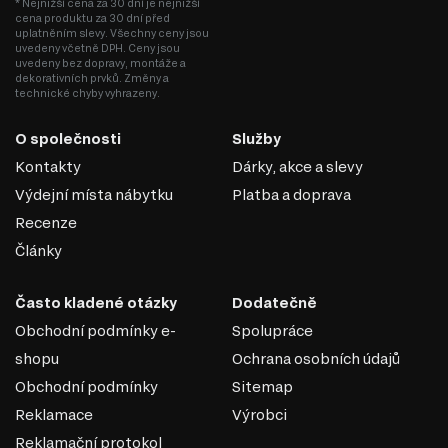
* Nejnižší cena za 30 dní je nejnižší
cena produktu za 30 dní před
uplatněním slevy. Všechny ceny jsou
uvedeny včetně DPH. Ceny jsou
uvedeny bez dopravy, montáže a
dekorativních prvků. Změny a
technické chyby vyhrazeny.
O společnosti
Služby
Kontakty
Dárky, akce a slevy
Výdejní místa nábytku
Platba a doprava
Recenze
Články
Často kladené otázky
Dodatečně
Obchodní podmínky e-
Spolupráce
shopu
Ochrana osobních údajů
Obchodní podmínky
Sitemap
Reklamace
Výrobci
Reklamační protokol