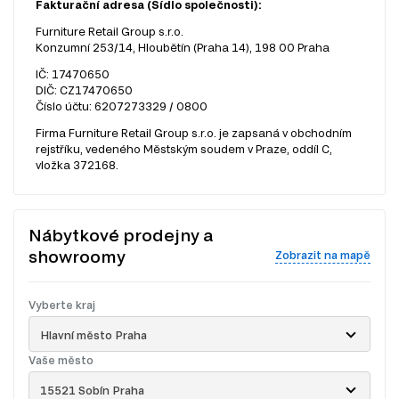
Fakturační adresa (Sídlo společnosti):
Furniture Retail Group s.r.o.
Konzumní 253/14, Hloubětín (Praha 14), 198 00 Praha
IČ: 17470650
DIČ: CZ17470650
Číslo účtu: 6207273329 / 0800
Firma Furniture Retail Group s.r.o. je zapsaná v obchodním
rejstříku, vedeného Městským soudem v Praze, oddíl C,
vložka 372168.
Nábytkové prodejny a
showroomy
Zobrazit na mapě
Vyberte kraj
Hlavní město Praha
Vaše město
15521 Sobín Praha