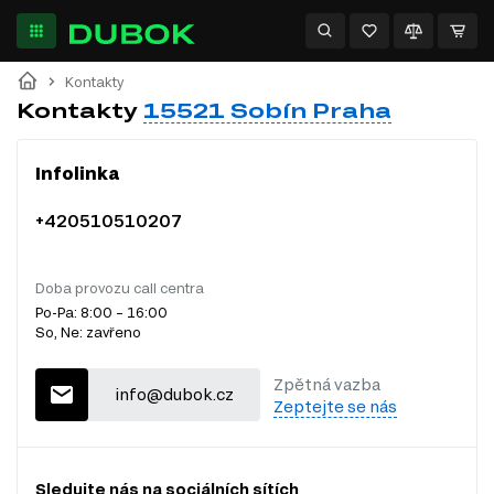
Kontakty
Kontakty
15521 Sobín Praha
Infolinka
+420510510207
Doba provozu call centra
Po-Pa: 8:00 – 16:00
So, Ne: zavřeno
Zpětná vazba
info@dubok.cz
Zeptejte se nás
Sledujte nás na sociálních sítích