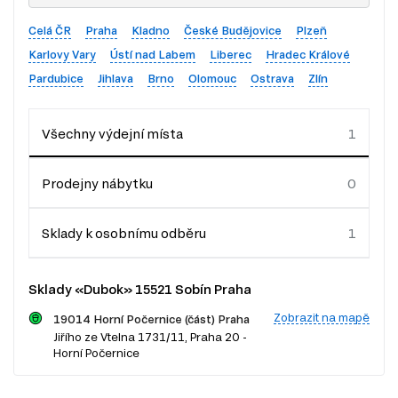
Celá ČR
Praha
Kladno
České Budějovice
Plzeň
Karlovy Vary
Ústí nad Labem
Liberec
Hradec Králové
Pardubice
Jihlava
Brno
Olomouc
Ostrava
Zlín
Všechny výdejní místa
Prodejny nábytku
Sklady k osobnímu odběru
Sklady «Dubok» 15521 Sobín Praha
Zobrazit na mapě
19014 Horní Počernice (část) Praha
Jiřího ze Vtelna 1731/11, Praha 20 -
Horní Počernice