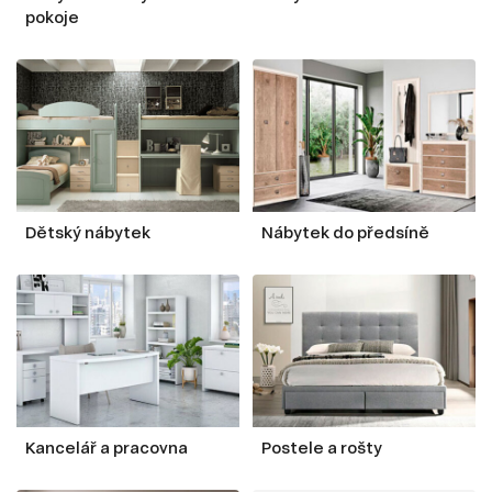
pokoje
Dětský nábytek
Nábytek do předsíně
Kancelář a pracovna
Postele a rošty