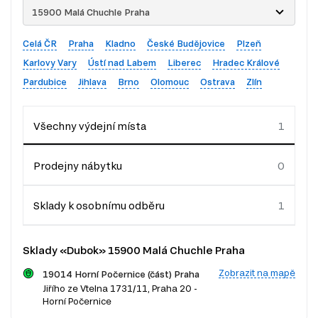
15900 Malá Chuchle Praha
Celá ČR
Praha
Kladno
České Budějovice
Plzeň
Karlovy Vary
Ústí nad Labem
Liberec
Hradec Králové
Pardubice
Jihlava
Brno
Olomouc
Ostrava
Zlín
Všechny výdejní místa
Prodejny nábytku
Sklady k osobnímu odběru
Sklady «Dubok» 15900 Malá Chuchle Praha
Zobrazit na mapě
19014 Horní Počernice (část) Praha
Jiřího ze Vtelna 1731/11, Praha 20 -
Horní Počernice