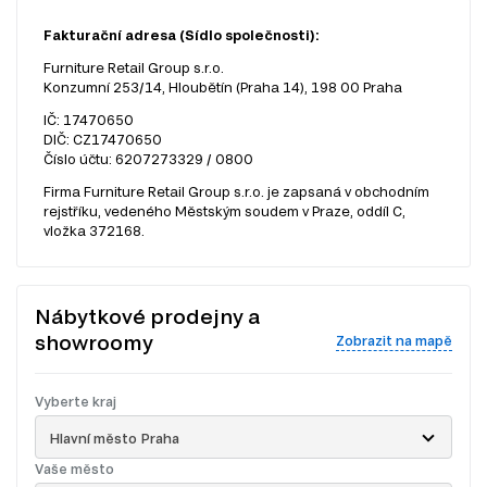
Fakturační adresa (Sídlo společnosti):
Furniture Retail Group s.r.o.
Konzumní 253/14, Hloubětín (Praha 14), 198 00 Praha
IČ: 17470650
DIČ: CZ17470650
Číslo účtu: 6207273329 / 0800
Firma Furniture Retail Group s.r.o. je zapsaná v obchodním
rejstříku, vedeného Městským soudem v Praze, oddíl C,
vložka 372168.
Nábytkové prodejny a
showroomy
Zobrazit na mapě
Vyberte kraj
Hlavní město Praha
Vaše město