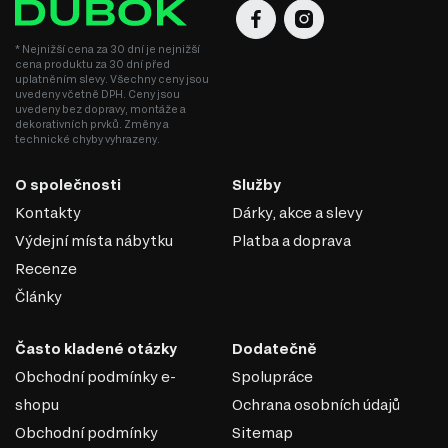
* Nejnižší cena za 30 dní je nejnižší
cena produktu za 30 dní před
uplatněním slevy. Všechny ceny jsou
uvedeny včetně DPH. Ceny jsou
uvedeny bez dopravy, montáže a
dekorativních prvků. Změny a
technické chyby vyhrazeny.
O společnosti
Služby
Kontakty
Dárky, akce a slevy
Výdejní místa nábytku
Platba a doprava
Recenze
Články
Často kladené otázky
Dodatečně
Obchodní podmínky e-
Spolupráce
shopu
Ochrana osobních údajů
Obchodní podmínky
Sitemap