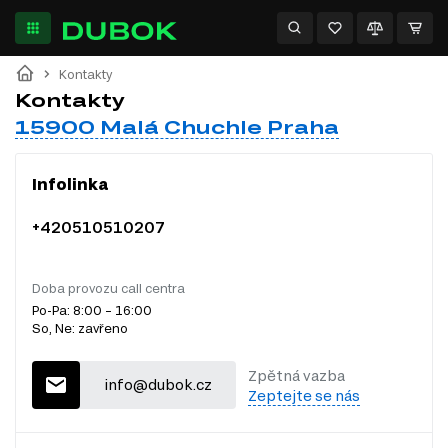
Kontakty
Kontakty
15900 Malá Chuchle Praha
Infolinka
+420510510207
Doba provozu call centra
Po-Pa: 8:00 – 16:00
So, Ne: zavřeno
Zpětná vazba
info@dubok.cz
Zeptejte se nás