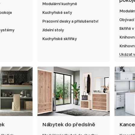
y
Modulární kuchyně
Modulárn
 pokoje
Kuchyňské sety
Obývací
Pracovní desky a příslušenství
Skříňě v
 systémy
Jídelní stoly
Knihovn
Kuchyňské skříňky
Knihovn
Ukázat 
ek
Nábytek do předsíně
Kance