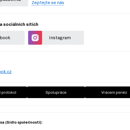
Zeptejte se nás
a sociálních sítích
book
Instagram
ok.cz
 protokol
Spolupráce
Vrácení peněz
a (Sídlo společnosti):