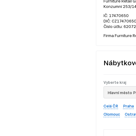
Furniture Retail G
Konzumní 253/14,
IČ: 17470650
DIČ: CZ1747065
Číslo účtu: 6207
Firma Furniture R
Nábytkov
Vyberte kraj
Hlavní město P
Celá ČR
Praha
Olomouc
Ostra