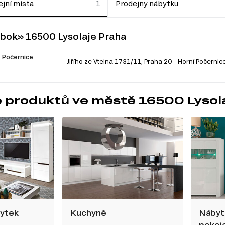
jní místa
Prodejny nábytku
bok» 16500 Lysolaje Praha
 Počernice
Jiřího ze Vtelna 1731/11, Praha 20 - Horní Počernic
 produktů ve městě 16500 Lysol
bytek
Kuchyně
Nábyt
pokoj