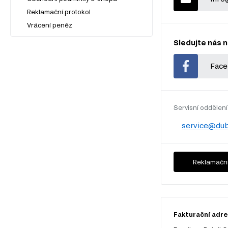
Reklamační protokol
Vrácení peněz
Sledujte nás n
Face
Servisní oddělení
service@dub
Reklamační
Fakturační adres