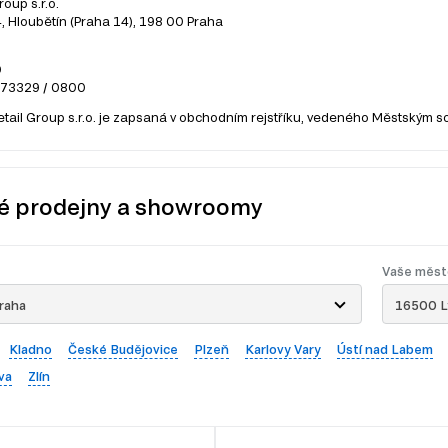
roup s.r.o.
 Hloubětín (Praha 14), 198 00 Praha
0
273329 / 0800
etail Group s.r.o. je zapsaná v obchodním rejstříku, vedeného Městským s
é prodejny a showroomy
Vaše měst
raha
16500 L
Kladno
České Budějovice
Plzeň
Karlovy Vary
Ústí nad Labem
va
Zlín