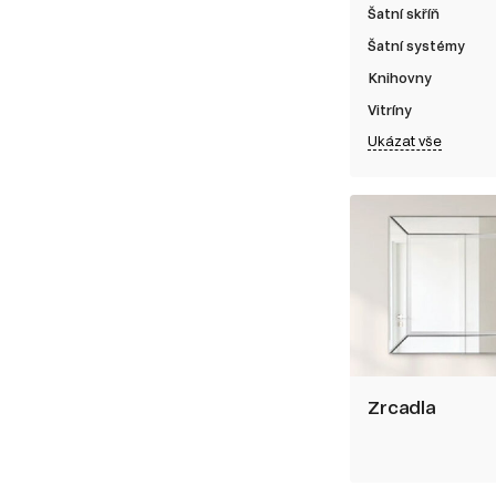
Šatní skříň
Šatní systémy
Knihovny
Vitríny
Ukázat vše
Zrcadla