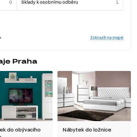
Sklady k osobnímu odběru
Zobrazit na mapě
e
aje Praha
ek do obývacího
Nábytek do ložnice
e