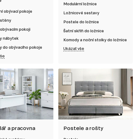
Modulární ložnice
í obývací pokoje
Ložnicové sestavy
 stěny
Postele do ložnice
 obývacím pokoji
Šatní skříň do ložnice
y nábytek
Komody a noční stolky do ložnice
y do obývacího pokoje
Ukázat vše
vše
lář a pracovna
Postele a rošty