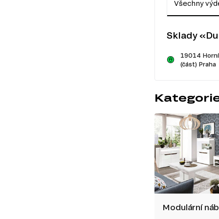
Všechny výde
Sklady «Du
19014 Horní
(část) Praha
Kategorie
Modulární ná