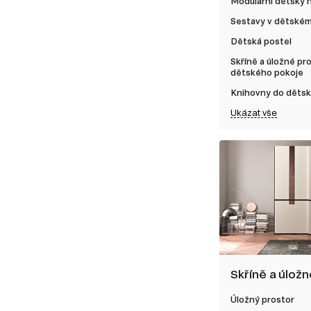
Modulární dětský 
Sestavy v dětském
Dětská postel
Skříně a úložné pr
dětského pokoje
Knihovny do děts
Ukázat vše
Skříně a úlož
Úložný prostor