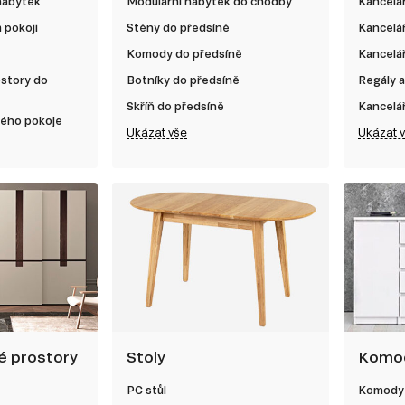
nábytek
Modulární nábytek do chodby
Kancelá
 pokoji
Stěny do předsíně
Kancelá
Komody do předsíně
Kancelář
ostory do
Botníky do předsíně
Regály a
Skříň do předsíně
Kancelá
kého pokoje
Ukázat vše
Ukázat 
né prostory
Stoly
Komod
PC stůl
Komody