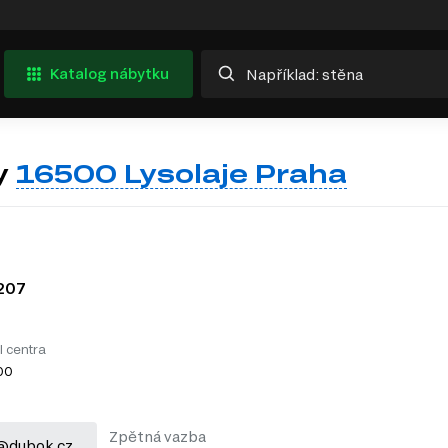
Katalog nábytku
y
16500 Lysolaje Praha
207
l centra
:00
Zpětná vazba
@dubok.cz