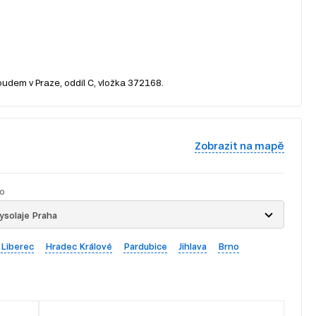
oudem v Praze, oddíl C, vložka 372168.
Zobrazit na mapě
o
ysolaje Praha
Liberec
Hradec Králové
Pardubice
Jihlava
Brno