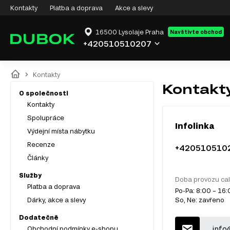
Kontakty
Platba a doprava
Akce a slevy
16500 Lysolaje Praha
Navštivte obchod
+420510510207
Kontakty
Kontakt
O společnosti
Kontakty
Spolupráce
Infolinka
Výdejní místa nábytku
Recenze
+420510510
Články
Služby
Doba provozu cal
Platba a doprava
Po-Pa: 8:00 – 16
Dárky, akce a slevy
So, Ne: zavřeno
Dodatečně
info
Obchodní podmínky e-shopu