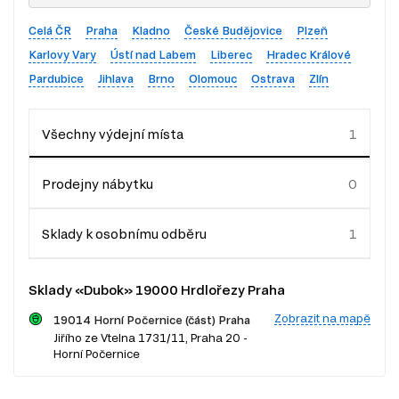
Celá ČR
Praha
Kladno
České Budějovice
Plzeň
Karlovy Vary
Ústí nad Labem
Liberec
Hradec Králové
Pardubice
Jihlava
Brno
Olomouc
Ostrava
Zlín
Všechny výdejní místa
Prodejny nábytku
Sklady k osobnímu odběru
Sklady «Dubok» 19000 Hrdlořezy Praha
Zobrazit na mapě
19014 Horní Počernice (část) Praha
Jiřího ze Vtelna 1731/11, Praha 20 -
Horní Počernice