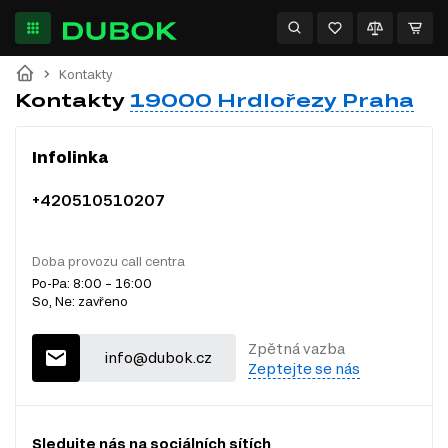
Kontakty
Kontakty
19000 Hrdlořezy Praha
Infolinka
+420510510207
Doba provozu call centra
Po-Pa: 8:00 – 16:00
So, Ne: zavřeno
Zpětná vazba
info@dubok.cz
Zeptejte se nás
Sledujte nás na sociálních sítích