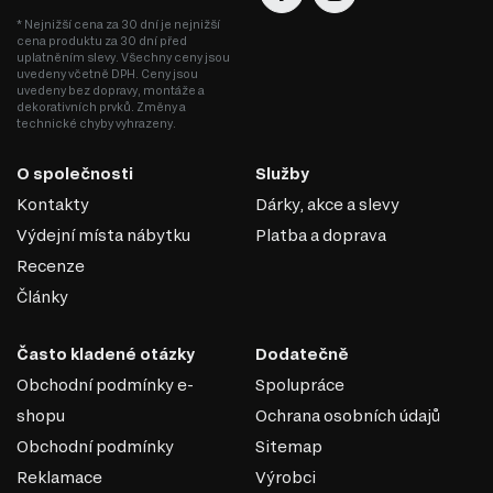
* Nejnižší cena za 30 dní je nejnižší
cena produktu za 30 dní před
uplatněním slevy. Všechny ceny jsou
uvedeny včetně DPH. Ceny jsou
uvedeny bez dopravy, montáže a
dekorativních prvků. Změny a
technické chyby vyhrazeny.
O společnosti
Služby
Kontakty
Dárky, akce a slevy
Výdejní místa nábytku
Platba a doprava
Recenze
Články
Často kladené otázky
Dodatečně
Obchodní podmínky e-
Spolupráce
shopu
Ochrana osobních údajů
Obchodní podmínky
Sitemap
Reklamace
Výrobci