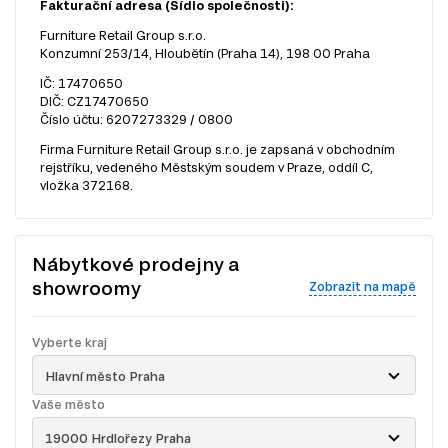
Fakturační adresa (Sídlo společnosti):
Furniture Retail Group s.r.o.
Konzumní 253/14, Hloubětín (Praha 14), 198 00 Praha
IČ: 17470650
DIČ: CZ17470650
Číslo účtu: 6207273329 / 0800
Firma Furniture Retail Group s.r.o. je zapsaná v obchodním
rejstříku, vedeného Městským soudem v Praze, oddíl C,
vložka 372168.
Nábytkové prodejny a
showroomy
Zobrazit na mapě
Vyberte kraj
Hlavní město Praha
Vaše město
19000 Hrdlořezy Praha