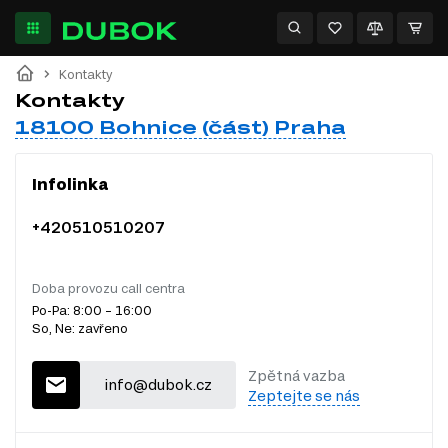
Kontakty
Kontakty
18100 Bohnice (část) Praha
Infolinka
+420510510207
Doba provozu call centra
Po-Pa: 8:00 – 16:00
So, Ne: zavřeno
Zpětná vazba
info@dubok.cz
Zeptejte se nás