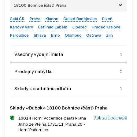
18100 Bohnice (část) Praha
Celá ČR
Praha
Kladno
České Budějovice
Plzeň
Karlovy Vary
Ústí nad Labem
Liberec
Hradec Králové
Pardubice
Jihlava
Brno
Olomouc
Ostrava
Zlín
Všechny výdejní místa
Prodejny nábytku
Sklady k osobnímu odběru
Sklady «Dubok» 18100 Bohnice (část) Praha
Zobrazit na mapě
19014 Horní Počernice (část) Praha
Jiřího ze Vtelna 1731/11, Praha 20 -
Horní Počernice