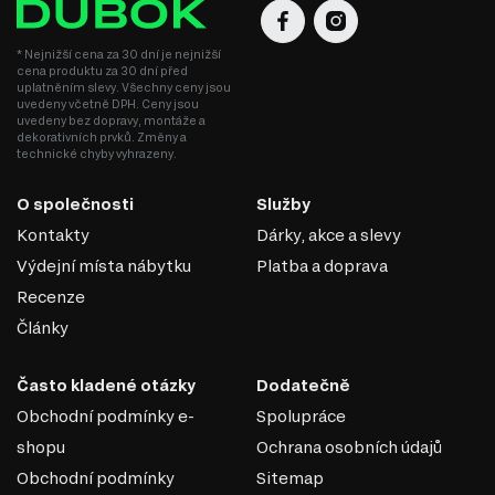
* Nejnižší cena za 30 dní je nejnižší
cena produktu za 30 dní před
uplatněním slevy. Všechny ceny jsou
uvedeny včetně DPH. Ceny jsou
uvedeny bez dopravy, montáže a
dekorativních prvků. Změny a
technické chyby vyhrazeny.
O společnosti
Služby
Kontakty
Dárky, akce a slevy
Výdejní místa nábytku
Platba a doprava
Recenze
Články
Často kladené otázky
Dodatečně
Obchodní podmínky e-
Spolupráce
shopu
Ochrana osobních údajů
Obchodní podmínky
Sitemap