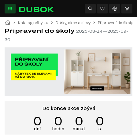
Katalog nábytku
Dárky, akce a slevy
Připravení do školy
Připravení do školy
2025-08-14—2025-09-
30
Do konce akce zbývá
0
0
0
0
dní
hodin
minut
s