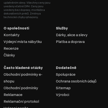
uplatněním slevy. Všechny ceny jsou
uvedeny včetně DPH. Ceny jsou
uvedeny bez dopravy, montáže a
dekorativních prvků. Změny a
technické chyby vyhrazeny.
O společnosti
Služby
Kontakty
Dárky, akce a slevy
Výdejní místa nábytku
Platba a doprava
Recenze
Články
Často kladené otázky
Dodatečně
Obchodní podmínky e-
Spolupráce
shopu
Ochrana osobních údajů
Obchodní podmínky
Sitemap
Reklamace
Výrobci
Reklamační protokol