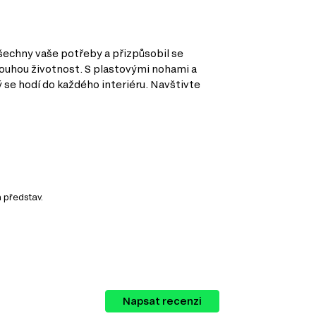
všechny vaše potřeby a přizpůsobil se
dlouhou životnost. S plastovými nohami a
 se hodí do každého interiéru. Navštivte
 představ.
Napsat recenzi