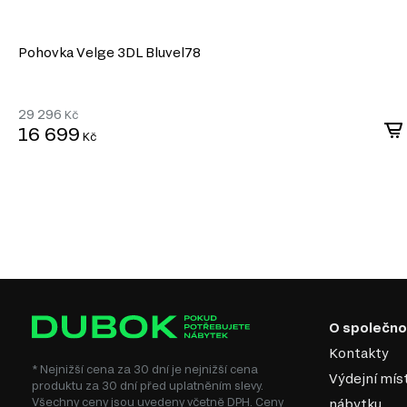
Pohovka Velge 3DL Bluvel78
29 296
Kč
16 699
Kč
MODERNÍ STYL
Moderní styl nábytku přináší do vašeho interiéru svěží a nad
okouzlí každého návštěvníka. Tento filtr vám pomůže najít ko
esteticky přitažlivé, ale také funkční a praktické. Zde jsou 
stylu:
Minimalistický design. Moderní nábytek se vyznačuje čistými liniemi a
přispívá k elegantnímu a vzdušnému dojmu.
Univerzálnost. Moderní kousky snadno kombinujete s různými dekora
O společno
vytvořit harmonický interiér.
Funkčnost. Moderní nábytek často nabízí inovativní řešení a multifunkč
Kontakty
zvyšují komfort.
* Nejnižší cena za 30 dní je nejnižší cena
Trendy materiály. Využití kvalitních materiálů jako je sklo, kov nebo
Výdejní mís
produktu za 30 dní před uplatněním slevy.
odolnosti a stylovosti.
Všechny ceny jsou uvedeny včetně DPH. Ceny
nábytku