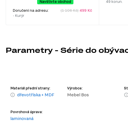
Navštivte obchod
49 korun.
Doručení na adresu:
(1 106 Kč)
499 Kč
- Kurýr
Parametry - Série do obýva
Materiál přední strany:
Výrobce:
St
dřevotříska + MDF
Mebel Bos
Povrchová úprava:
laminovaná