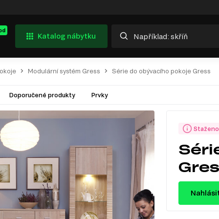
od
Katalog nábytku
pokoje
Modulární systém Gress
Série do obývacího pokoje Gress
Doporučené produkty
Prvky
Staženo
Séri
Gre
Nahlási