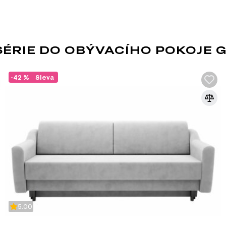
ÉRIE DO OBÝVACÍHO POKOJE 
-42 %
Sleva
DŘEVOTŘÍSKA + MD
Kombinovaná fasáda z DTD a MDF je oblí
díky kombinaci výhod obou materiálů. Tak
DTD s hladkým a esteticky přitažlivým p
rozmanitý a stylový nábytek.
Výhody kombinované fasády z DTD a MDF
Ekonomičnost: DTD je cenově dostupnější mater
nábytku. MDF se používá k vytvoření estetických 
plochy.
5.00
Pevnost a stabilita: DTD zajišťuje pevnost a st
precizní vzhled povrchu, což zvyšuje celkovou k
Flexibilita v designu: Kombinace těchto materiá