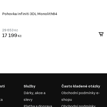
jako jsou zakřivené fasády, vzory, řezby nebo im
Snadná údržba: Díky povrchové úpravě DTD a M
prachu a nečistot.
Pohovka Infiniti 3DL Monolith84
Kombinované fasády z DTD a MDF jsou skv
dostupného a pevného nábytku, který se ho
29 653
Kč
17 199
Kč
časový vzhled, který
usky, které jsou nejen
hlavní výhody moderního
 jednoduchými tvary, což
cemi a styly, což vám umožní
sti
Služby
Často kladené otázky
ní prvky, které šetří místo a
Dárky, akce a
Obchodní podmínky e-
 dřevo dodává nábytku na
ta
slevy
shopu
Platba a doprava
Obchodní podmínky