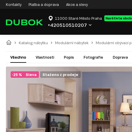
Kontakty
Platba a doprava
Akce a slevy
11000 Staré Město Praha
Navštivte obch
+420510510207
Katalog nábytku
Modulární nábytek
Modulární obývací 
Všechno
Vlastnosti
Popis
Fotografie
Doprava
-25 %
Sleva
Staženo z prodeje