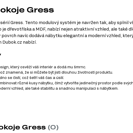
pokoje Gress
sérií Gress. Tento modulový systém je navržen tak, aby splnil 
 je dřevotříska a MDF, nabízí nejen atraktivní vzhled, ale také 
ý povrch navíc dodává nábytku elegantní a moderní vzhled, který
m Dubok.cz nabízí.
y
gn, který osvěží váš interiér a dodá mu šmrnc.
ož znamená, že si můžete být jisti dlouhou životností produktu.
 se čistí, což šetří váš čas a úsilí.
novat různé kusy nábytku, čímž vytvoříte jedinečný prostor podle svých
oderní vzhled, ale také stabilitu a snadnou manipulaci s nábytkem.
egorie nábytku. Můžete si vybrat z následujících kategorií:
pokoje Gress
(0)