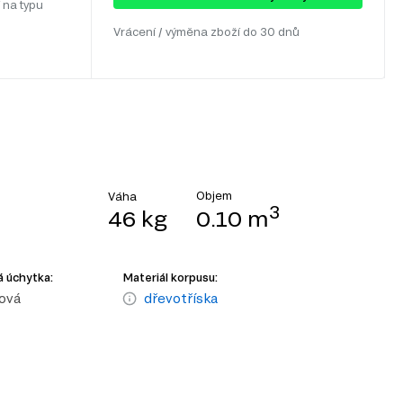
 na typu
Vrácení / výměna zboží do 30 dnů
Objem
Váha
3
46 kg
0.10 m
 úchytka:
Materiál korpusu:
ová
dřevotříska