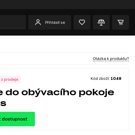
Přihlásit se
Otázka k produktu?
Kód zboží:
1048
 z prodeje
e do obývacího pokoje
ss
t dostupnost