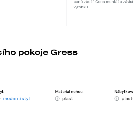
ceně zboží. Cena montáže závisí
výrobku.
cího pokoje Gress
yl:
Material nohou:
Nábytková
moderní styl
plast
plast