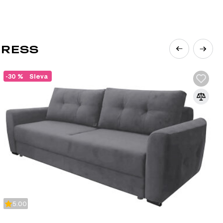
GRESS
-30 %
Sleva
F
beným řešením v nábytkářském průmyslu
ová fasáda spojuje stabilitu a ekonomičnost
ovrchem MDF, což umožňuje vytvářet
:
iál, což pomáhá snižovat náklady na výrobu
částí, jako jsou dekorativní panely nebo čelní
5.00
abilitu konstrukce, zatímco MDF dodává hladkost a
valitu nábytku.
lů umožňuje tvorbu různých dekorativních prvků,