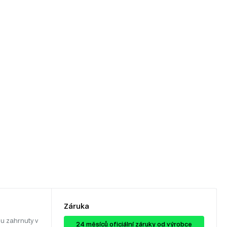
Záruka
u zahrnuty v
24 ​​​​měsíců oficiální záruky od výrobce