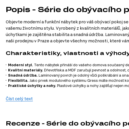
Popis - Série do obývacího 
Objevte moderní a funkční nábytek pro váš obývací pokoj se 
vašemu životnímu stylu. Vyrobený z kvalitních materiálů, jako
úchytkami je zajištěna stabilita a snadná údržba. Laminovan
naši prodejnu v Praze a objevte všechny možnosti, které vá
Charakteristiky, vlastnosti a výhod
Moderní styl.
Tento nábytek přináší do vašeho domova současný desi
Kvalitní materiály.
Dřevotříska a MDF zaručují pevnost a odolnost, c
Snadná údržba.
Laminovaný povrch je odolný vůči poškrábání a snadno
Flexibilita.
Jako prvek modulového systému Gress máte možnost kombi
Praktické úchytky a nohy.
Plastové úchytky a nohy zajišťují nejen m
Informace o sérii nábytku
Číst celý text
Série Gress se skládá z 28 produktů, které zahrnují různé kat
TV stolky
Recenze - Série do obývacího 
Komody