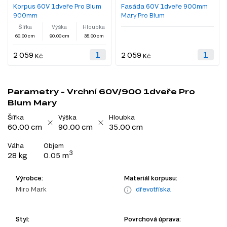
Korpus 60V 1dveře Pro Blum
Fasáda 60V 1dveře 900mm
900mm
Mary Pro Blum
Šířka
Výška
Hloubka
60.00 cm
90.00 cm
35.00 cm
2 059
2 059
Kč
Kč
Parametry - Vrchní 60V/900 1dveře Pro
Blum Mary
Šířka
Výška
Hloubka
60.00 cm
90.00 cm
35.00 cm
Váha
Objem
3
28 kg
0.05 m
Výrobce:
Materiál korpusu:
Miro Mark
dřevotříska
Styl:
Povrchová úprava: