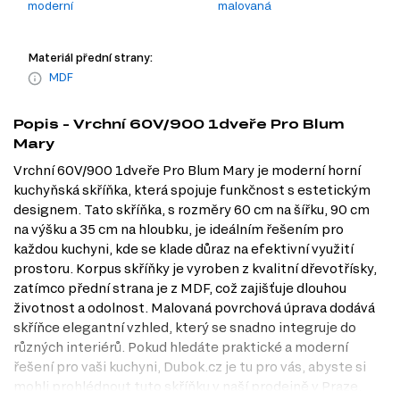
moderní
malovaná
Materiál přední strany:
MDF
Popis - Vrchní 60V/900 1dveře Pro Blum
Mary
Vrchní 60V/900 1dveře Pro Blum Mary je moderní horní
kuchyňská skříňka, která spojuje funkčnost s estetickým
designem. Tato skříňka, s rozměry 60 cm na šířku, 90 cm
na výšku a 35 cm na hloubku, je ideálním řešením pro
každou kuchyni, kde se klade důraz na efektivní využití
prostoru. Korpus skříňky je vyroben z kvalitní dřevotřísky,
zatímco přední strana je z MDF, což zajišťuje dlouhou
životnost a odolnost. Malovaná povrchová úprava dodává
skříňce elegantní vzhled, který se snadno integruje do
různých interiérů. Pokud hledáte praktické a moderní
řešení pro vaši kuchyni, Dubok.cz je tu pro vás, abyste si
mohli prohlédnout tuto skříňku v naší prodejně v Praze.