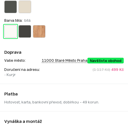
Barva těla:
bílá
Doprava
Vaše město:
11000 Staré Město Praha
Navštivte obchod
Doručení na adresu:
(1 117 Kč)
499 Kč
- Kurýr
Platba
Hotovost, karta, bankovní převod, dobírkou – 49 korun.
Vynáška a montáž