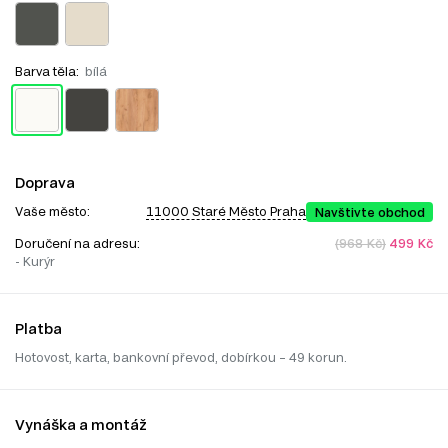
Barva těla:
bílá
Doprava
Vaše město:
11000 Staré Město Praha
Navštivte obchod
Doručení na adresu:
(968 Kč)
499 Kč
- Kurýr
Platba
Hotovost, karta, bankovní převod, dobírkou – 49 korun.
Vynáška a montáž