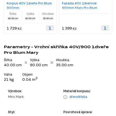
Korpus 40V 1dveře Pro Blum
Fasáda 40V 1dveřové
900mm
900mm Mary Pro Blum
Šířka
Výška
Hloubka
40.00 cm
90.00 cm
35.00 cm
1 729
1 399
Kč
Kč
Parametry - Vrchní skříňka 40V/900 1dveře
Pro Blum Mary
Šířka
Výška
Hloubka
40.00 cm
90.00 cm
35.00 cm
Váha
Objem
3
21 kg
0.04 m
Výrobce:
Materiál korpusu:
Miro Mark
dřevotříska
Styl:
Povrchová úprava: