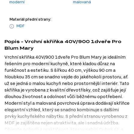
moderní
malovaná
Materiál přední strany:
MDF
Popis - Vrchní skříňka 40V/900 1dveře Pro
Blum Mary
Vrchní skříňka 40V/900 1dveře Pro Blum Mary je ideálním
řešením pro moderní kuchyně, které kladou důraz na
funkčnost a estetiku. S šířkou 40 cm, výškou 90 cm a
hloubkou 35 cm se snadno vejde do jakéhokoli prostoru, ať
už se jedná o malou kuchyň nebo prostornější interiér. Tato
skříňka je vyrobena z kvalitní dřevotřísky, což zajišťuje její
dlouhou životnost a odolnost vůči běžnému opotřebení.
Moderní styl a malovaná povrchová úprava dodávají skříňce
elegantní vzhled, který se snadno kombinuje s dalšími
prvky kuchyňského nábytku. S přední stranou vyrobenou z
MDF je zajištěna nejen atraktivita, ale i snadná údržba.
Objevte pohodlí a praktičnost, kterou nabízí Dubok.cz, a