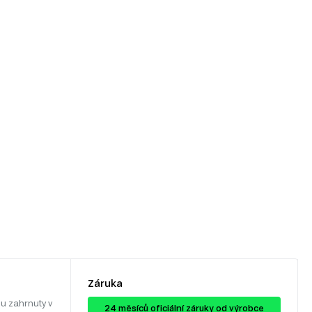
Záruka
u zahrnuty v
24 ​​​​měsíců oficiální záruky od výrobce