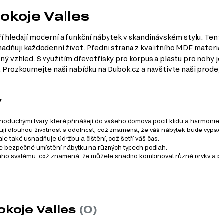
okoje Valles
teří hledají moderní a funkční nábytek v skandinávském stylu. Te
dňují každodenní život. Přední strana z kvalitního MDF materiá
 vzhled. S využitím dřevotřísky pro korpus a plastu pro nohy je 
. Prozkoumejte naši nabídku na Dubok.cz a navštivte naši prode
y
ednoduchými tvary, které přinášejí do vašeho domova pocit klidu a harmonie
ťují dlouhou životnost a odolnost, což znamená, že váš nábytek bude vypa
e také usnadňuje údržbu a čištění, což šetří váš čas.
ťuje bezpečné umístění nábytku na různých typech podlah.
ého systému, což znamená, že můžete snadno kombinovat různé prvky a při
 širokou škálu potřeb pro váš obývací pokoj. Zde jsou kategorie,
okoje Valles
(0)