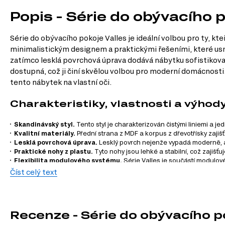
Popis - Série do obývacího p
Série do obývacího pokoje Valles je ideální volbou pro ty, k
minimalistickým designem a praktickými řešeními, které usna
zatímco lesklá povrchová úprava dodává nábytku sofistikovaný
dostupná, což ji činí skvělou volbou pro moderní domácnosti
tento nábytek na vlastní oči.
Charakteristiky, vlastnosti a výhod
Skandinávský styl.
Tento styl je charakterizován čistými liniemi a j
Kvalitní materiály.
Přední strana z MDF a korpus z dřevotřísky zajiš
Lesklá povrchová úprava.
Lesklý povrch nejenže vypadá moderně, al
Praktické nohy z plastu.
Tyto nohy jsou lehké a stabilní, což zajiš
Flexibilita modulového systému.
Série Valles je součástí modulov
a vkusu.
Číst celý text
Informace o sérii nábytku
Série nábytku Valles se skládá z 11 produktů, které pokrývají
Recenze - Série do obývacího p