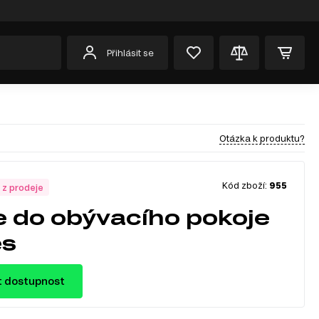
Přihlásit se
Otázka k produktu?
Kód zboží:
955
 z prodeje
e do obývacího pokoje
es
t dostupnost