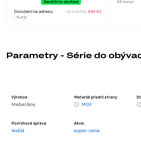
Navštivte obchod
49 korun.
Doručení na adresu:
(1 114 Kč)
499 Kč
- Kurýr
Parametry - Série do obývac
Výrobce:
Materiál přední strany:
St
Mebel Bos
MDF
Povrchová úprava:
Akce:
lesklá
super-cena