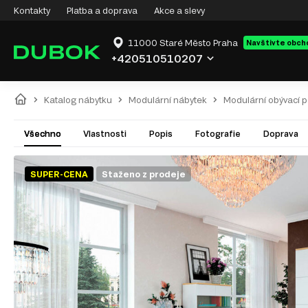
Kontakty
Platba a doprava
Akce a slevy
11000 Staré Město Praha
Navštivte obch
+420510510207
Katalog nábytku
Modulární nábytek
Modulární obývací 
Všechno
Vlastnosti
Popis
Fotografie
Doprava
SUPER-CENA
Staženo z prodeje