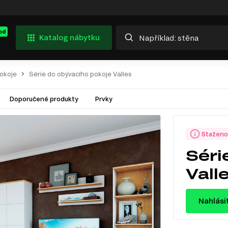
od
Katalog nábytku
pokoje
Série do obývacího pokoje Valles
Doporučené produkty
Prvky
Staženo
Séri
Vall
Nahlási