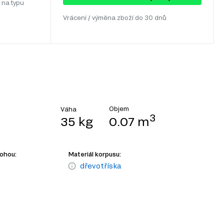
 na typu
Vrácení / výměna zboží do 30 dnů
Objem
Váha
3
35 kg
0.07 m
nohou:
Materiál korpusu:
dřevotříska