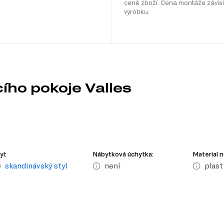
ceně zboží. Cena montáže závisí
výrobku.
ího pokoje Valles
yl:
Nábytková úchytka:
Material 
skandinávský styl
není
plast