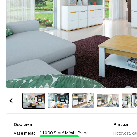
Doprava
Platba
11000 Staré Město Praha
Vaše město:
Hotovost, ka