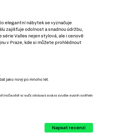
nto elegantní nábytek se vyznačuje
lu zajišťuje odolnost a snadnou údržbu,
série Valles nejen stylová, ale i cenově
jnu v Praze, kde si můžete prohlédnout
.
dat jako nový po mnoho let.
způsobit si svůj obývací pokoj podle svých potřeb
 ze kterých si můžete vybírat:
Napsat recenzi