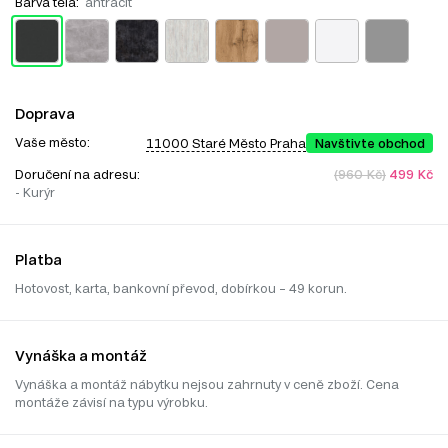
Barva těla:
antracit
Doprava
Vaše město:
11000 Staré Město Praha
Navštivte obchod
Doručení na adresu:
(960 Kč)
499 Kč
- Kurýr
Platba
Hotovost, karta, bankovní převod, dobírkou – 49 korun.
Vynáška a montáž
Vynáška a montáž nábytku nejsou zahrnuty v ceně zboží. Cena
montáže závisí na typu výrobku.