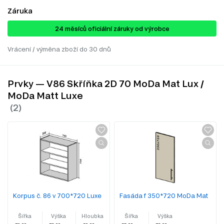
Záruka
24 ​​​​měsíců oficiální záruky od výrobce
Vrácení / výměna zboží do 30 dnů
Prvky — V86 Skříňka 2D 70 MoDa Mat Lux /
MoDa Matt Luxe
Korpus č. 86 v 700*720 Luxe
Fasáda f 350*720 MoDa Mat
Šířka
Výška
Hloubka
Šířka
Výška