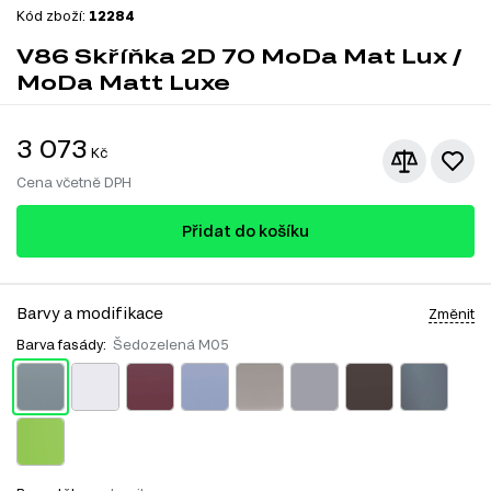
Kód zboží:
12284
V86 Skříňka 2D 70 MoDa Mat Lux /
MoDa Matt Luxe
3 073
Kč
Cena včetně DPH
Přidat do košíku
Barvy a modifikace
Změnit
Barva fasády:
Šedozelená M05