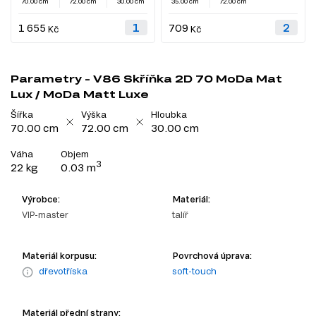
70.00 cm
72.00 cm
30.00 cm
35.00 cm
72.00 cm
1 655
709
Kč
Kč
Parametry - V86 Skříňka 2D 70 MoDa Mat
Lux / MoDa Matt Luxe
Šířka
Výška
Hloubka
70.00 cm
72.00 cm
30.00 cm
Váha
Objem
3
22 kg
0.03 m
Výrobce:
Materiál:
VIP-master
talíř
Materiál korpusu:
Povrchová úprava:
dřevotříska
soft-touch
Materiál přední strany: