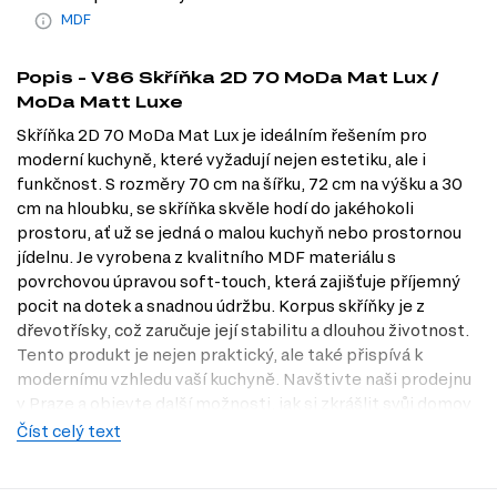
MDF
Popis - V86 Skříňka 2D 70 MoDa Mat Lux /
MoDa Matt Luxe
Skříňka 2D 70 MoDa Mat Lux je ideálním řešením pro
moderní kuchyně, které vyžadují nejen estetiku, ale i
funkčnost. S rozměry 70 cm na šířku, 72 cm na výšku a 30
cm na hloubku, se skříňka skvěle hodí do jakéhokoli
prostoru, ať už se jedná o malou kuchyň nebo prostornou
jídelnu. Je vyrobena z kvalitního MDF materiálu s
povrchovou úpravou soft-touch, která zajišťuje příjemný
pocit na dotek a snadnou údržbu. Korpus skříňky je z
dřevotřísky, což zaručuje její stabilitu a dlouhou životnost.
Tento produkt je nejen praktický, ale také přispívá k
modernímu vzhledu vaší kuchyně. Navštivte naši prodejnu
v Praze a objevte další možnosti, jak si zkrášlit svůj domov
s Dubok.cz.
Číst celý text
Dostupné modifikace produktu