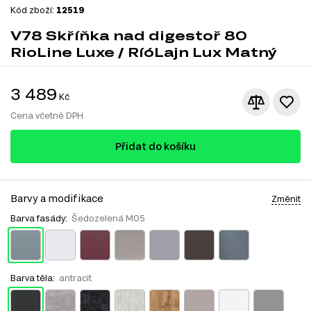
Kód zboží:
12519
V78 Skříňka nad digestoř 80
RioLine Luxe / RíóLajn Lux Matný
3 489
Kč
Cena včetně DPH
Přidat do košíku
Barvy a modifikace
Změnit
Barva fasády:
Šedozelená M05
Barva těla:
antracit