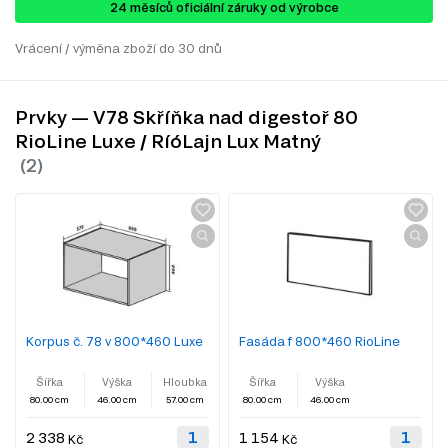
24 ​​​​měsíců oficiální záruky od výrobce
Vrácení / výměna zboží do 30 dnů
Prvky — V78 Skříňka nad digestoř 80
RioLine Luxe / RíóLajn Lux Matný
Korpus č. 78 v 800*460 Luxe
Fasáda f 800*460 RioLine
Šířka
Výška
Hloubka
Šířka
Výška
80.00 cm
46.00 cm
57.00 cm
80.00 cm
46.00 cm
2 338
1 154
Kč
Kč