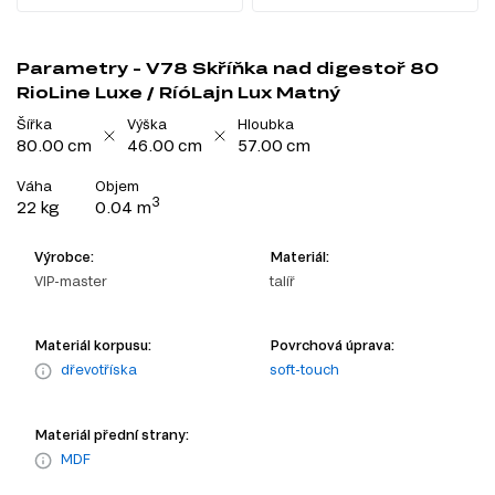
Parametry - V78 Skříňka nad digestoř 80
RioLine Luxe / RíóLajn Lux Matný
Šířka
Výška
Hloubka
80.00 cm
46.00 cm
57.00 cm
Váha
Objem
3
22 kg
0.04 m
Výrobce:
Materiál:
VIP-master
talíř
Materiál korpusu:
Povrchová úprava:
dřevotříska
soft-touch
Materiál přední strany:
MDF