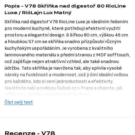
Popis - V78 Skříňka nad digestoř 80 RioLine
Luxe / RíóLajn Lux Matný
Skříňka nad digestoř V78 RioLine Luxe je ideálním řešením
pro moderní kuchyně, které potřebují efektivní využití
prostoru a elegantní design. S šířkou 80 cm, výškou 46 cm
a hloubkou 57 cm se skříňka snadno přizpůsobí různým
kuchyňským uspořádáním. Je vyrobena z kvalitního
laminovaného materiálu s přední stranou z MDF sofftouch,
což zajišťuje nejen atraktivní vzhled, ale také snadnou
údržbu. Tato skříňka je navržena tak, aby splnila vysoké
nároky na funkčnost a modernost, což ji činí ideální volbou
pro každého, kdo si cení jednoduchosti a efektivity.
Navštivte naši prodejnu Dubok.cz v Praze a objevte, jak
může tato skříňka obohatit vaši kuchyni.
Číst celý text
Dostupné modifikace produktu
Skříňka V78 je dostupná v široké škále modifikací, které
vám umožní přizpůsobit ji vašim individuálním potřebám a
vkusu. Můžete si vybrat z různých barev těla, jako jsou:
Recenze - V78