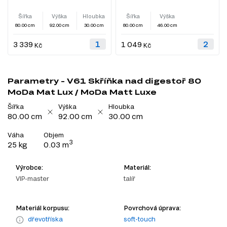
Šířka
Výška
Hloubka
Šířka
Výška
80.00 cm
92.00 cm
30.00 cm
80.00 cm
46.00 cm
3 339
1 049
Kč
Kč
Parametry - V61 Skříňka nad digestoř 80
MoDa Mat Lux / MoDa Matt Luxe
Šířka
Výška
Hloubka
80.00 cm
92.00 cm
30.00 cm
Váha
Objem
3
25 kg
0.03 m
Výrobce:
Materiál:
VIP-master
talíř
Materiál korpusu:
Povrchová úprava:
dřevotříska
soft-touch