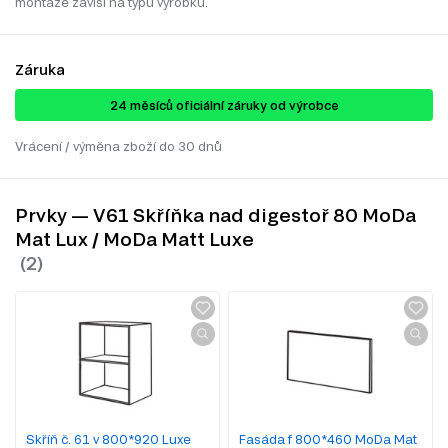
montáže závisí na typu výrobku.
Záruka
24 ​​​​měsíců oficiální záruky od výrobce
Vrácení / výměna zboží do 30 dnů
Prvky — V61 Skříňka nad digestoř 80 MoDa
Mat Lux / MoDa Matt Luxe
Skříň č. 61 v 800*920 Luxe
Fasáda f 800*460 MoDa Mat