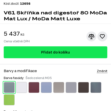
Kód zboží:
12656
V61 Skříňka nad digestoř 80 MoDa
Mat Lux / MoDa Matt Luxe
5 437
Kč
Cena včetně DPH
Přidat do košíku
Barvy a modifikace
Změnit
Barva fasády:
Šedozelená M05