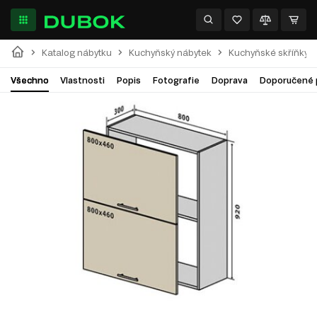
Katalog nábytku
Kuchyňský nábytek
Kuchyňské skříňky
Všechno
Vlastnosti
Popis
Fotografie
Doprava
Doporučené 