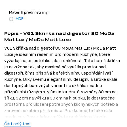
Materiál přední strany:
MDF
Popis - V61 Skříňka nad digestoř 80 MoDa
Mat Lux / MoDa Matt Luxe
V61 Skříňka nad digestoř 80 MoDa Mat Lux / MoDa Matt
Luxe je ideálním řešením pro moderní kuchyně, které
vyžadují nejen estetiku, ale i funkčnost. Tato horní skříňka
je navržena tak, aby maximálně využila prostor nad
digestoří, čímž přispívá k efektivnímu uspořádání vaší
kuchyně. Díky svému elegantnímu designu a široké škále
dostupných barevných variant se skříňka snadno
přizpůsobí různým stylům interiéru. S rozměry 80 cm na
šířku, 92 cm na výšku a 30 cm na hloubku, je dostatečně
prostorná pro uložení potřebných kuchyňských potřeb a
zároveň nezabírá příliš místa. Prozkoumejte také naši
prodejnu v Praze, kde si můžete prohlédnout tento
produkt na vlastní oči.
Číst celý text