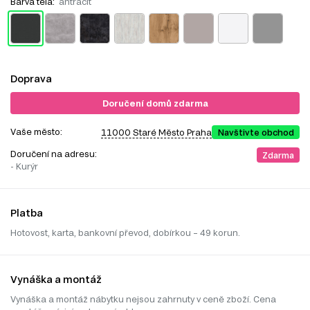
Barva těla:
antracit
Doprava
Doručení domů zdarma
Vaše město:
11000 Staré Město Praha
Navštivte obchod
Doručení na adresu:
Zdarma
- Kurýr
Platba
Hotovost, karta, bankovní převod, dobírkou – 49 korun.
Vynáška a montáž
Vynáška a montáž nábytku nejsou zahrnuty v ceně zboží. Cena