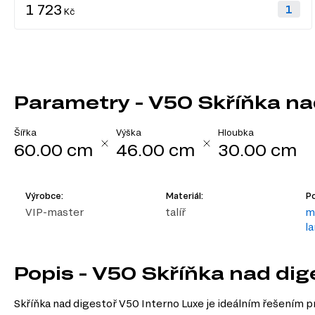
1 723
Kč
Parametry - V50 Skříňka na
Šířka
Výška
Hloubka
60.00 cm
46.00 cm
30.00 cm
Výrobce:
Materiál:
Po
VIP-master
talíř
m
l
Popis - V50 Skříňka nad dig
Skříňka nad digestoř V50 Interno Luxe je ideálním řešením pr