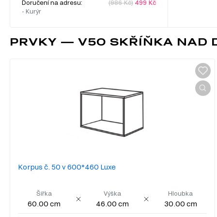
Doručení na adresu:
(986 Kč)
499 Kč
- Kurýr
PRVKY — V50 SKŘÍŇKA NAD 
Korpus č. 50 v 600*460 Luxe
Šířka
Výška
Hloubka
60.00 cm
46.00 cm
30.00 cm