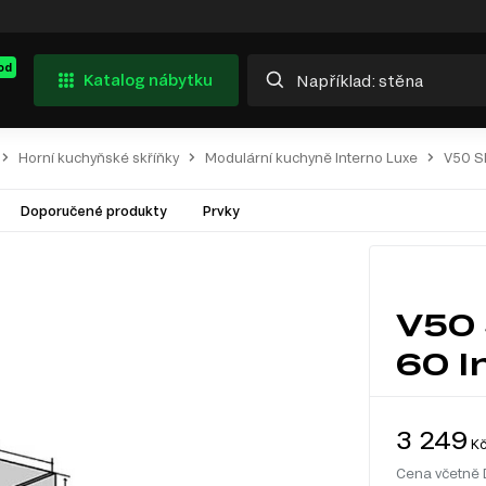
od
Katalog nábytku
Horní kuchyňské skříňky
Modulární kuchyně Interno Luxe
V50 Sk
Doporučené produkty
Prvky
V50 
60 I
3 249
K
Cena včetně