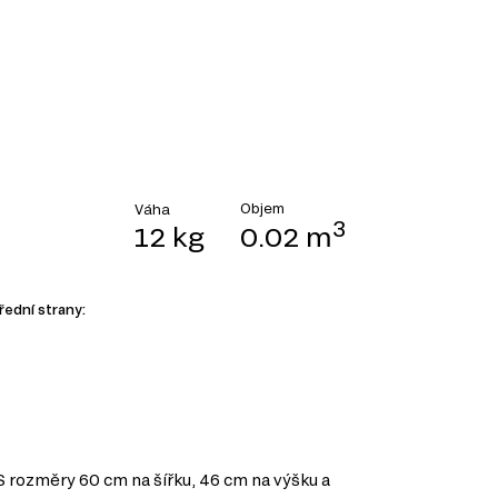
Objem
Váha
3
12 kg
0.02 m
řední strany:
S rozměry 60 cm na šířku, 46 cm na výšku a