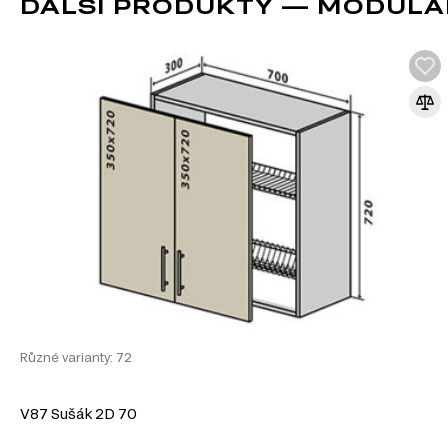
DALŠÍ PRODUKTY — MODULÁ
bílá
béžový
černá
mléčný
světle-olivová
šedá
tmavě šedá
modrá
melanžový
Charakteristiky, vlastnosti a výhod
Materiál:
Talíř a dřevotříska. Tento materiál je známý svou odolností
Povrchová úprava:
Malovaná a laminovaná. Tato úprava nejen zvyšuje
Rozměry:
Šířka 60 cm, výška 46 cm, hloubka 30 cm. Tyto rozměry jsou 
Design:
Moderní a elegantní vzhled, který se hodí do různých stylů ku
Informace o sestavě
Různé varianty: 72
Tento produkt je sestavou, která se skládá z následujících pr
V87 Sušák 2D 70
Korpus č. 50 v 600*460 Luxe, 1 ks
Fasáda f 600*460 Interno, 1 ks