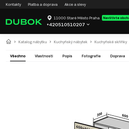
Kontakty
Platba a doprava
Akce a slevy
11000 Staré Město Praha
Navštivte obch
+420510510207
Katalog nábytku
Kuchyňský nábytek
Kuchyňské skříňky
Všechno
Vlastnosti
Popis
Fotografie
Doprava