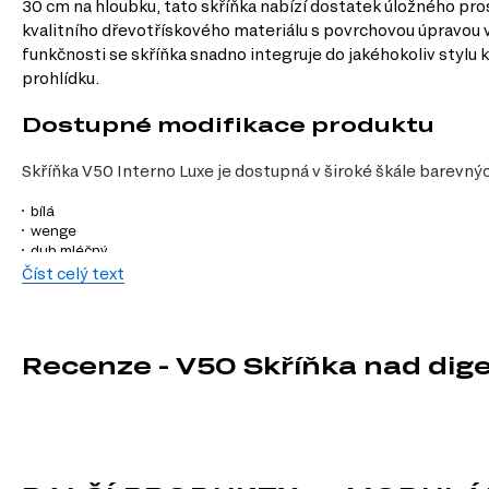
30 cm na hloubku, tato skříňka nabízí dostatek úložného pr
kvalitního dřevotřískového materiálu s povrchovou úpravou v
funkčnosti se skříňka snadno integruje do jakéhokoliv stylu
prohlídku.
Dostupné modifikace produktu
Skříňka V50 Interno Luxe je dostupná v široké škále barevnýc
bílá
wenge
dub mléčný
šedá
Číst celý text
slonovina
antracit
kašmír
černá
Recenze - V50 Skříňka nad dig
dub Appalačský
beton
borovice natty
beton tmavý
Nymfaea alba
Fasáda je také k dispozici v několika atraktivních barvách: