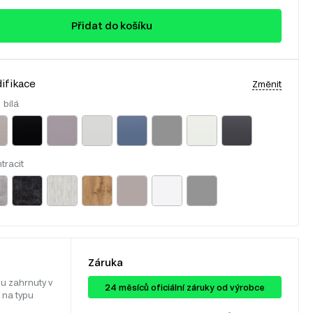
Přidat do košíku
ifikace
Změnit
:
bílá
tracit
Záruka
u zahrnuty v
24 ​​​​měsíců oficiální záruky od výrobce
 na typu