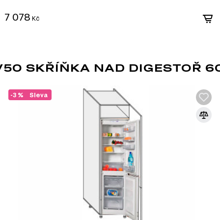
7 078
Kč
yně Interno Luxe, který zahrnuje celkem 136 produktů. Můžete 
50 SKŘÍŇKA NAD DIGESTOŘ 60
-3 %
Sleva
MDF
MDF je jedním z nejoblíbenějších materiá
dřevěných vláken lisováním pod vysokým t
pryskyřic. Díky svým vlastnostem se MDF
dvířek, dekorativních panelů a dalších int
Vlastnosti MDF:
Pevnost a stabilita. MDF má vysokou hustotu, kt
deformacím.
Hladký povrch. Díky homogenní struktuře má mate
základ pro lakování, laminaci nebo nanášení de