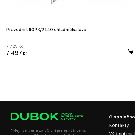
Převodník 60PХ/2140 chladnička levá
7 729
Kč
7 497
Kč
O společno
Kontakty
* Nejnižší cena za 30 dní je nejnižší cena
Výdejní mís