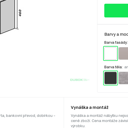
Barvy a mod
Barva fasády
Barva těla:
an
Vynáška a montáž
rta, bankovní převod, dobírkou –
Vynáška a montáž nábytku nejso
ceně zboží. Cena montáže závisí
výrobku.