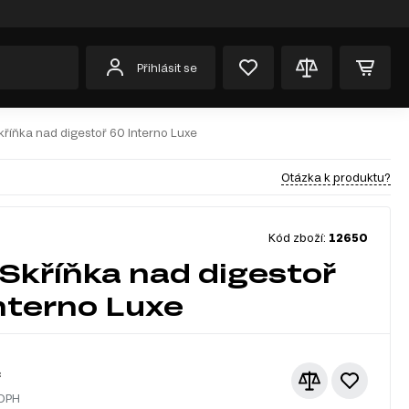
Přihlásit se
říňka nad digestoř 60 Interno Luxe
Otázka k produktu?
Kód zboží:
12650
Skříňka nad digestoř
nterno Luxe
č
 DPH