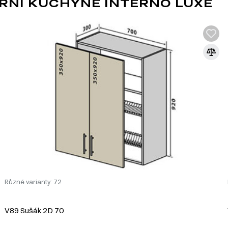
RNÍ KUCHYNĚ INTERNO LUXE
y
 a snadnou údržbou, což zajišťuje dlouhou životnost skříňky.
 estetický vzhled, ale také chrání skříňku před poškrábáním a vlhkostí.
ideální pro umístění nad digestoř, čímž efektivně využívají prostor ve vaš
chyní. Skříňka přináší do vaší kuchyně nejen funkčnost, ale i estetiku.
Různé varianty: 72
vků:
V89 Sušák 2D 70