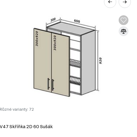
í kuchyni.
Různé varianty: 72
R
V47 Skříňka 2D 60 Sušák
V