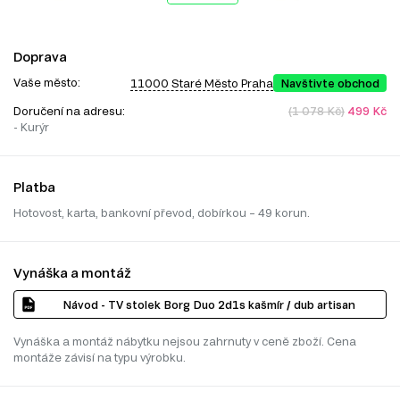
Doprava
Vaše město:
11000 Staré Město Praha
Navštivte obchod
Doručení na adresu:
(1 078 Kč)
499 Kč
- Kurýr
Platba
Hotovost, karta, bankovní převod, dobírkou – 49 korun.
Vynáška a montáž
Návod - TV stolek Borg Duo 2d1s kašmír / dub artisan
Vynáška a montáž nábytku nejsou zahrnuty v ceně zboží. Cena
montáže závisí na typu výrobku.