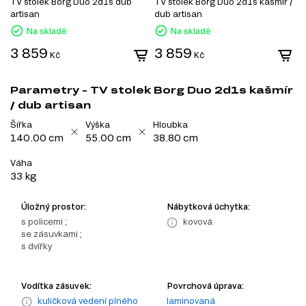
TV stolek Borg Duo 2d1s dub
TV stolek Borg Duo 2d1s kašmír /
T
artisan
dub artisan
Na skladě
Na skladě
3 859
3 859
3
Kč
Kč
Parametry - TV stolek Borg Duo 2d1s kašmír
/ dub artisan
Šířka
Výška
Hloubka
140.00 cm
55.00 cm
38.80 cm
Váha
33 kg
Úložný prostor:
Nábytková úchytka:
s policemi ;
kovová
se zásuvkami ;
s dvířky
Vodítka zásuvek:
Povrchová úprava:
kuličková vedení plného
laminovaná