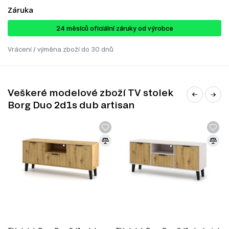
Záruka
24 ​​​​měsíců oficiální záruky od výrobce
Vrácení / výměna zboží do 30 dnů
Veškeré modelové zboží TV stolek
Borg Duo 2d1s dub artisan