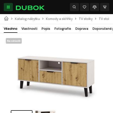
Katalog nábytku
Komody a skříňky
TV stolky
TV stolek
Všechno
Vlastnosti
Popis
Fotografie
Doprava
Doporučené 
Na skladě