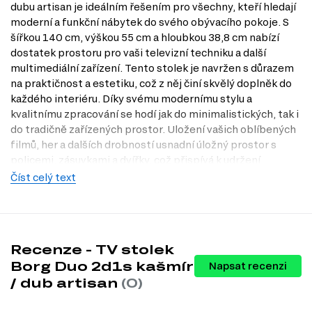
dubu artisan je ideálním řešením pro všechny, kteří hledají
moderní a funkční nábytek do svého obývacího pokoje. S
šířkou 140 cm, výškou 55 cm a hloubkou 38,8 cm nabízí
dostatek prostoru pro vaši televizní techniku a další
multimediální zařízení. Tento stolek je navržen s důrazem
na praktičnost a estetiku, což z něj činí skvělý doplněk do
každého interiéru. Díky svému modernímu stylu a
kvalitnímu zpracování se hodí jak do minimalistických, tak i
do tradičně zařízených prostor. Uložení vašich oblíbených
filmů, her a dalších drobností usnadní úložný prostor s
policemi, zásuvkami a dvířky, což přispívá k udržení
pořádku a organizace ve vašem obývacím pokoji. Navštivte
Číst celý text
naši prodejnu v Praze a prohlédněte si tento elegantní
kousek na vlastní oči.
Charakteristiky, vlastnosti a výhody
Recenze - TV stolek
Praktický úložný prostor.
TV stolek je vybaven policemi,
Borg Duo 2d1s kašmír
Napsat recenzi
zásuvkami a dvířky, což vám umožní efektivně uskladnit všechny
vaše média a příslušenství, aniž byste ztráceli přehled.
/ dub artisan
(0)
Kvalitní materiály.
Korpus z dřevotřísky a přední strana z MDF
zajišťují vysokou odolnost a dlouhou životnost, zatímco laminovaná