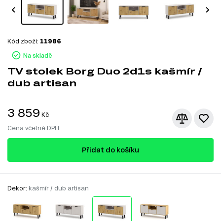
Kód zboží:
11986
Na skladě
TV stolek Borg Duo 2d1s kašmír /
dub artisan
3 859
Kč
Cena včetně DPH
Přidat do košíku
Dekor:
kašmír / dub artisan