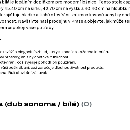
 bílá je ideálním doplňkem pro moderní ložnice. Tento stolek s
ry 45.40 cm na šířku, 42.70 cm na výšku a 40.40 cm na hloubku 
ek zajišťuje hladké a tiché otevírání, zatímco kovové úchytky d
ivotnost. Navštivte naši prodejnu v Praze a objevte, jak může te
erá uspokojí vaše potřeby.
y
svěží a elegantní vzhled, který se hodí do každého interiéru.
í prostory, aniž by obětoval funkčnost.
otevírání, což zvyšuje pohodlí při používání.
 vůči poškrábání, což zaručuje dlouhou životnost produktu.
snadňují otevírání zásuvek.
Nova, který se skládá ze 7 produktů. Tento systém zahrnuje rů
a (dub sonoma / bílá)
(0)