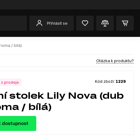
Přihlásit se
noma / bílá)
Otázka k produktu?
Kód zboží:
1229
 z prodeje
í stolek Lily Nova (dub
ma / bílá)
t dostupnost