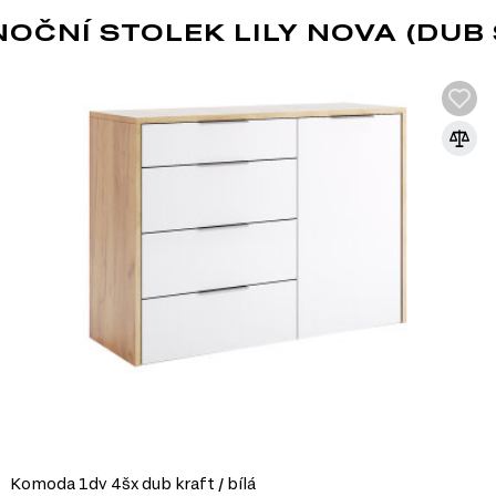
ČNÍ STOLEK LILY NOVA (DUB 
ROLOVACÍ VEDENÍ
Kolejničkové vedení jsou speciální mechani
pohyb nábytkových prvků, jako jsou zásuvk
na základě kovových lišt vybavených koly, k
klouzání pohyblivých částí.
Hlavní charakteristiky kolejničkových vede
Jednoduchost konstrukce: Skládají se ze dvou h
a vnitřní (upevňuje se na zásuvku). Mezi nimi js
Materiály: Obvykle jsou vyráběna z oceli nebo h
nebo kovu.
Snadná instalace: Kolejničkové vedení je jed
instalaci.
Nosnost: Mají omezenou nosnost (obvykle do 2
Kolejničkové vedení je vhodné pro levný 
vysoké zatížení nebo složité mechanismy
Komoda 1dv 4šx dub kraft / bílá