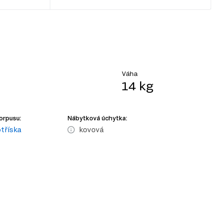
Váha
14 kg
orpusu:
Nábytková úchytka:
tříska
kovová