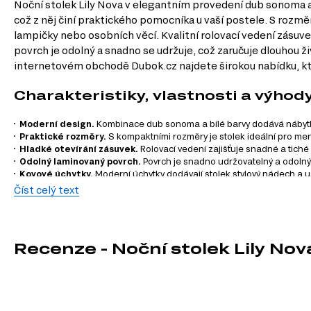
Noční stolek Lily Nova v elegantním provedení dub sonoma a
což z něj činí praktického pomocníka u vaší postele. S rozmě
lampičky nebo osobních věcí. Kvalitní rolovací vedení zásuv
povrch je odolný a snadno se udržuje, což zaručuje dlouhou ž
internetovém obchodě Dubok.cz najdete širokou nabídku, kt
Charakteristiky, vlastnosti a výhod
Moderní design.
Kombinace dub sonoma a bílé barvy dodává nábytku 
Praktické rozměry.
S kompaktními rozměry je stolek ideální pro menš
Hladké otevírání zásuvek.
Rolovací vedení zajišťuje snadné a tiché 
Odolný laminovaný povrch.
Povrch je snadno udržovatelný a odolný
Kovové úchytky.
Moderní úchytky dodávají stolek stylový nádech a u
Číst celý text
Informace o sérii nábytku
Noční stolek Lily Nova je součástí modulového systému Lily 
Recenze - Noční stolek Lily Nov
kombinovat podle svých potřeb:
Komody
Manželské postele
Šatní skříň
Noční stolky