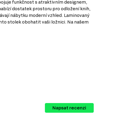
pojuje funkčnost s atraktivním designem,
nabízí dostatek prostoru pro odložení knih,
odávají nábytku moderní vzhled. Laminovaný
nto stolek obohatit vaši ložnici. Na našem
zné kategorie nábytku, které můžete
Napsat recenzi