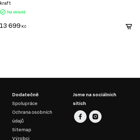
kraft
Na skladě
13 699
8
Kč
Dodatečně
Jsme na sociálních
Spolupráce
sítích
Ochrana osobních
údajů
Sitemap
Výrobci