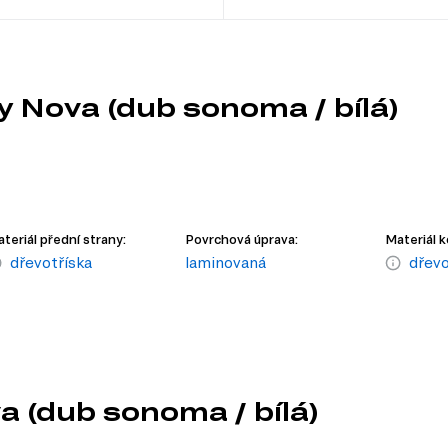
ly Nova (dub sonoma / bílá)
teriál přední strany:
Povrchová úprava:
Materiál k
dřevotříska
laminovaná
dřevo
va (dub sonoma / bílá)