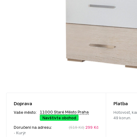
Doprava
Platba
11000 Staré Město Praha
Vaše město:
Hotovost, ka
Navštivte obchod
49 korun.
Doručení na adresu:
(519 Kč)
299 Kč
- Kurýr