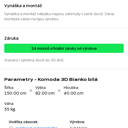
Vynáška a montáž
Vynáška a montáž nábytku nejsou zahrnuty v ceně zboží. Cena
montáže závisí na typu výrobku.
Záruka
24 ​​​​měsíců oficiální záruky od výrobce
Vrácení / výměna zboží do 30 dnů
Parametry - Komoda 3D Bianko bílá
Šířka
Výška
Hloubka
150.00 cm
82.00 cm
40.00 cm
Váha
55 kg
Vodítka zásuvek:
Výrobce: