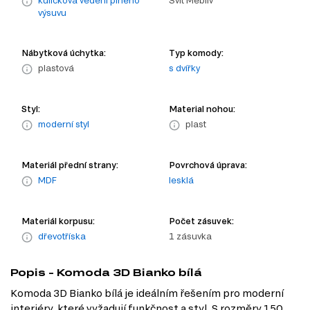
kuličková vedení plného
Svit Mebliv
výsuvu
Nábytková úchytka:
Typ komody:
plastová
s dvířky
Styl:
Material nohou:
moderní styl
plast
Materiál přední strany:
Povrchová úprava:
MDF
lesklá
Materiál korpusu:
Počet zásuvek:
dřevotříska
1 zásuvka
Popis - Komoda 3D Bianko bílá
Komoda 3D Bianko bílá je ideálním řešením pro moderní
interiéry, které vyžadují funkčnost a styl. S rozměry 150