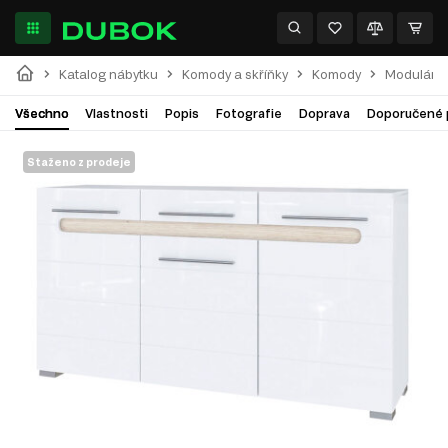
Katalog nábytku
Komody a skříňky
Komody
Modulární
Všechno
Vlastnosti
Popis
Fotografie
Doprava
Doporučené 
Staženo z prodeje