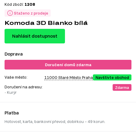
Kód zboží:
1208
Staženo z prodeje
Komoda 3D Bianko bílá
Nahlásit dostupnost
Doprava
Doručení domů zdarma
Vaše město:
11000 Staré Město Praha
Navštivte obchod
Doručení na adresu:
Zdarma
- Kurýr
Platba
Hotovost, karta, bankovní převod, dobírkou – 49 korun.