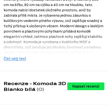
cm na šířku, 82 cm na výšku a 40 cm na hloubku, tato
komoda nabízí dostatek úložného prostoru, aniž by
zabírala příliš místa. Je vybavena jednou zásuvkou s
kuličkovým vedením plného výsuvu, což zajišťuje snadný a
tichý přístup k uloženým věcem. Moderní design s lesklým
povrchem a plastovými úchytkami přidává komodě
elegantní vzhled, zatímco plastové nohy zajišťují stabilitu
a odolnost. Komoda je vyrobena z kvalitního MDF a
dřevotřísky, což zaručuje její dlouhou životnost a snadnou
údržbu. Objevte tuto stylovou komodu na Dubok.cz a
navštivte naši prodejnu v Praze pro osobní prohlídku!
Číst celý text
Charakteristiky, vlastnosti a výhody
Moderní design.
Komoda 3D Bianko bílá se skvěle hodí do
jakéhokoliv moderního interiéru, přidává mu na eleganci a stylu.
Recenze - Komoda 3D
Praktické rozměry.
S šířkou 150 cm, výškou 82 cm a hloubkou 40
Napsat recenzi
cm, komoda nabízí dostatek úložného prostoru, aniž by zabírala
Bianko bílá
(0)
příliš místa.
Kuličková vedení zásuvek.
Zásuvka s plným výsuvem zajišťuje
snadný a tichý přístup k uloženým předmětům, což přispívá k
pohodlí při používání.