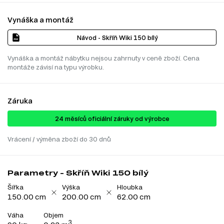
Vynáška a montáž
Návod - Skříň Wiki 150 bílý
Vynáška a montáž nábytku nejsou zahrnuty v ceně zboží. Cena
montáže závisí na typu výrobku.
Záruka
24 ​​​​měsíců oficiální záruky od výrobce
Vrácení / výměna zboží do 30 dnů
Parametry - Skříň Wiki 150 bílý
Šířka
Výška
Hloubka
150.00 cm
200.00 cm
62.00 cm
Váha
Objem
3