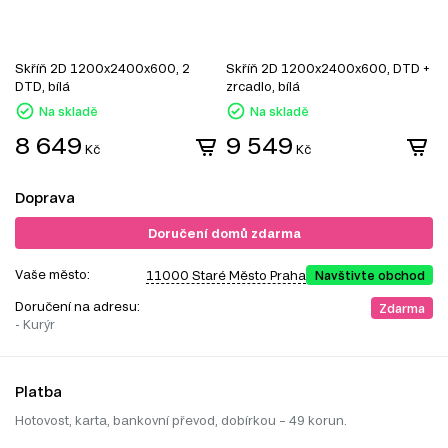
Skříň 2D 1200x2400x600, 2
Skříň 2D 1200x2400x600, DTD +
S
DTD, bílá
zrcadlo, bílá
z
Na skladě
Na skladě
8 649
9 549
Kč
Kč
Doprava
Doručení domů zdarma
Vaše město:
11000 Staré Město Praha
Navštivte obchod
Doručení na adresu:
Zdarma
- Kurýr
Platba
Hotovost, karta, bankovní převod, dobírkou – 49 korun.