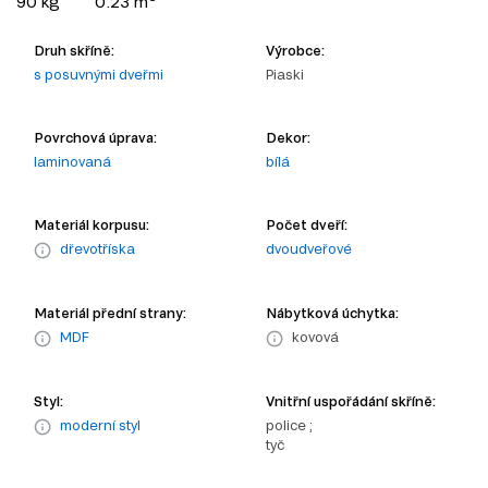
90 kg
0.23 m
Druh skříně:
Výrobce:
s posuvnými dveřmi
Piaski
Povrchová úprava:
Dekor:
laminovaná
bílá
Materiál korpusu:
Počet dveří:
dřevotříska
dvoudveřové
Materiál přední strany:
Nábytková úchytka:
MDF
kovová
Styl:
Vnitřní uspořádání skříně:
moderní styl
police ;
tyč