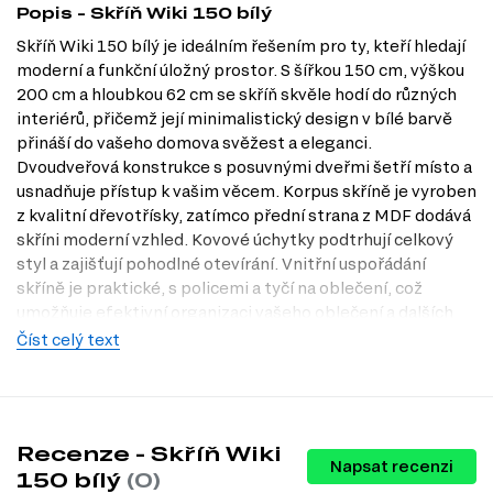
Popis - Skříň Wiki 150 bílý
Skříň Wiki 150 bílý je ideálním řešením pro ty, kteří hledají
moderní a funkční úložný prostor. S šířkou 150 cm, výškou
200 cm a hloubkou 62 cm se skříň skvěle hodí do různých
interiérů, přičemž její minimalistický design v bílé barvě
přináší do vašeho domova svěžest a eleganci.
Dvoudveřová konstrukce s posuvnými dveřmi šetří místo a
usnadňuje přístup k vašim věcem. Korpus skříně je vyroben
z kvalitní dřevotřísky, zatímco přední strana z MDF dodává
skříni moderní vzhled. Kovové úchytky podtrhují celkový
styl a zajišťují pohodlné otevírání. Vnitřní uspořádání
skříně je praktické, s policemi a tyčí na oblečení, což
umožňuje efektivní organizaci vašeho oblečení a dalších
osobních věcí. Navštivte náš internetový obchod Dubok.cz
Číst celý text
a objevte, jak může skříň Wiki 150 bílý obohatit váš domov.
Dostupné modifikace produktu
Skříň Wiki 150 je dostupná v následujících dekorech:
Recenze - Skříň Wiki
Napsat recenzi
bílá
150 bílý
(0)
grafit