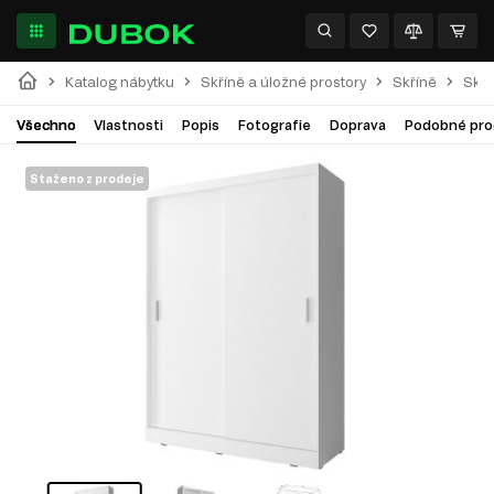
Katalog nábytku
Skříně a úložné prostory
Skříně
Skří
Všechno
Vlastnosti
Popis
Fotografie
Doprava
Podobné pro
Staženo z prodeje