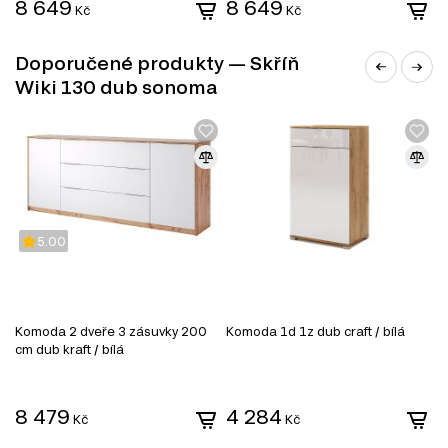
8 649
8 649
Kč
Kč
Doporučené produkty — Skříň
Wiki 130 dub sonoma
MDF
MDF je jedním z nejoblíbenějších materiálů v
nábytkářském průmyslu. Vyrábí se z dřevěných vláken
5.00
lisováním pod vysokým tlakem a teplotou za přidání
speciálních pryskyřic. Díky svým vlastnostem se MDF
používá k výrobě korpusového nábytku, dvířek,
dekorativních panelů a dalších interiérových prvků.
Komoda 2 dveře 3 zásuvky 200
Komoda 1d 1z dub craft / bílá
K
Vlastnosti MDF:
cm dub kraft / bílá
Pevnost a stabilita. MDF má vysokou hustotu, která zajišťuje dobrou
pevnost a odolnost proti deformacím.
Hladký povrch. Díky homogenní struktuře má materiál dokonale
8 479
4 284
Kč
Kč
rovný povrch, což z něj činí ideální základ pro lakování, laminaci
nebo nanášení dekorativních povrchů.