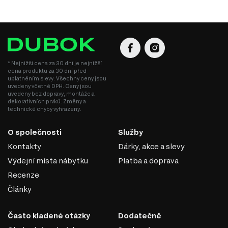
Snadné zpracování. Materiál se dobře hodí pro řezání, frézování a
vytváření složitých tvarů, což umožňuje realizaci originálních
designových řešení.
Ekologičnost. Kvalitní desky MDF jsou vyráběny s použitím
bezpečných pryskyřic, které splňují moderní ekologické standardy.
MDF je univerzální materiál, který spojuje estetiku,
* Nejnižší cena za 30 dní je nejnižší
pevnost a dostupnost, což z něj činí ideální volbu pro
cena produktu za 30 dní před
výrobu nábytku v různých stylech.
uplatněním slevy. Všechny ceny jsou
uvedeny včetně DPH. Ceny jsou
uvedeny bez dopravy, montáže a
dekorativních prvků. Změny a
technické chyby vyhrazeny.
O společnosti
Služby
Kontakty
Dárky, akce a slevy
Výdejní místa nábytku
Platba a doprava
Recenze
Články
Často kladené otázky
Dodatečně