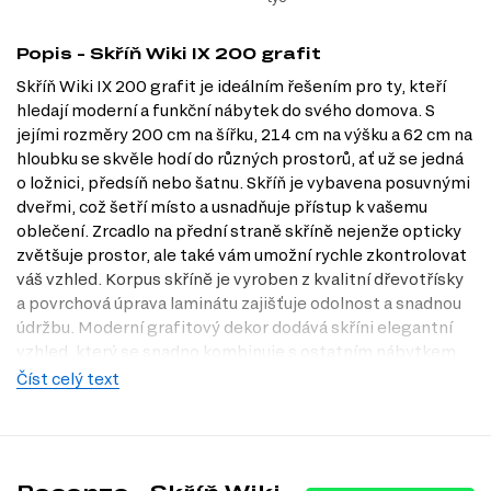
Popis - Skříň Wiki IX 200 grafit
Skříň Wiki IX 200 grafit je ideálním řešením pro ty, kteří
hledají moderní a funkční nábytek do svého domova. S
jejími rozměry 200 cm na šířku, 214 cm na výšku a 62 cm na
hloubku se skvěle hodí do různých prostorů, ať už se jedná
o ložnici, předsíň nebo šatnu. Skříň je vybavena posuvnými
dveřmi, což šetří místo a usnadňuje přístup k vašemu
oblečení. Zrcadlo na přední straně skříně nejenže opticky
zvětšuje prostor, ale také vám umožní rychle zkontrolovat
váš vzhled. Korpus skříně je vyroben z kvalitní dřevotřísky
a povrchová úprava laminátu zajišťuje odolnost a snadnou
údržbu. Moderní grafitový dekor dodává skříni elegantní
vzhled, který se snadno kombinuje s ostatním nábytkem.
Navštivte naši prodejnu Dubok.cz v Praze a objevte, jak
Číst celý text
může tato skříň obohatit váš interiér.
Dostupné modifikace produktu
Skříň Wiki IX 200 je dostupná v následujících dekorech: