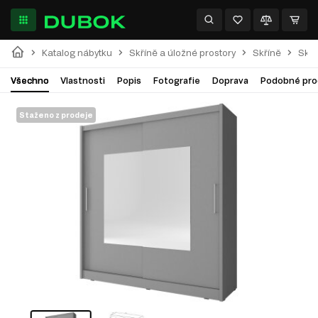
Katalog nábytku
Skříně a úložné prostory
Skříně
Skří
Všechno
Vlastnosti
Popis
Fotografie
Doprava
Podobné pro
Staženo z prodeje