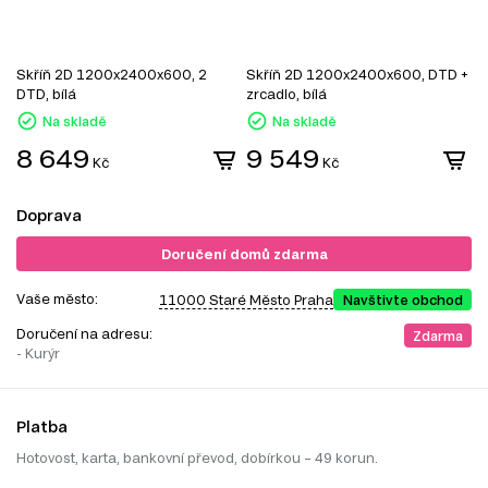
Skříň 2D 1200x2400x600, 2
Skříň 2D 1200x2400x600, DTD +
S
DTD, bílá
zrcadlo, bílá
z
Na skladě
Na skladě
8 649
9 549
Kč
Kč
Doprava
Doručení domů zdarma
Vaše město:
11000 Staré Město Praha
Navštivte obchod
Doručení na adresu:
Zdarma
- Kurýr
Platba
Hotovost, karta, bankovní převod, dobírkou – 49 korun.