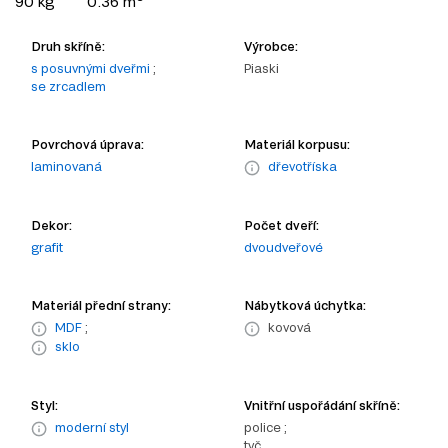
90 kg
0.36 m
Druh skříně:
Výrobce:
s posuvnými dveřmi
;
Piaski
se zrcadlem
Povrchová úprava:
Materiál korpusu:
laminovaná
dřevotříska
Dekor:
Počet dveří:
grafit
dvoudveřové
Materiál přední strany:
Nábytková úchytka:
MDF
;
kovová
sklo
Styl:
Vnitřní uspořádání skříně:
moderní styl
police ;
tyč