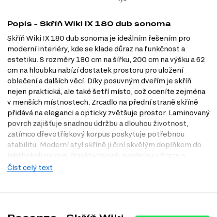
Popis - Skříň Wiki IX 180 dub sonoma
Skříň Wiki IX 180 dub sonoma je ideálním řešením pro
moderní interiéry, kde se klade důraz na funkčnost a
estetiku. S rozměry 180 cm na šířku, 200 cm na výšku a 62
cm na hloubku nabízí dostatek prostoru pro uložení
oblečení a dalších věcí. Díky posuvným dveřím je skříň
nejen praktická, ale také šetří místo, což oceníte zejména
v menších místnostech. Zrcadlo na přední straně skříně
přidává na eleganci a opticky zvětšuje prostor. Laminovaný
povrch zajišťuje snadnou údržbu a dlouhou životnost,
zatímco dřevotřískový korpus poskytuje potřebnou
stabilitu. Moderní styl skříně ji činí skvělým doplňkem do
jakéhokoli pokoje. Navštivte naši prodejnu v Praze a
objevte další možnosti, které Dubok.cz nabízí.
Číst celý text
Dostupné modifikace produktu
Skříň Wiki IX 180 je dostupná v několika atraktivních
dekorech, které umožňují přizpůsobit ji vašim osobním