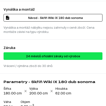
Vynáška a montáž
Návod - Skříň Wiki IX 180 dub sonoma
Vynáška a montáž nábytku nejsou zahrnuty v ceně zboží. Cena
montáže závisí na typu výrobku.
Záruka
24 ​​​​měsíců oficiální záruky od výrobce
Vrácení / výměna zboží do 30 dnů
Parametry - Skříň Wiki IX 180 dub sonoma
Šířka
Výška
Hloubka
180.00 cm
200.00 cm
62.00 cm
Váha
Objem
3