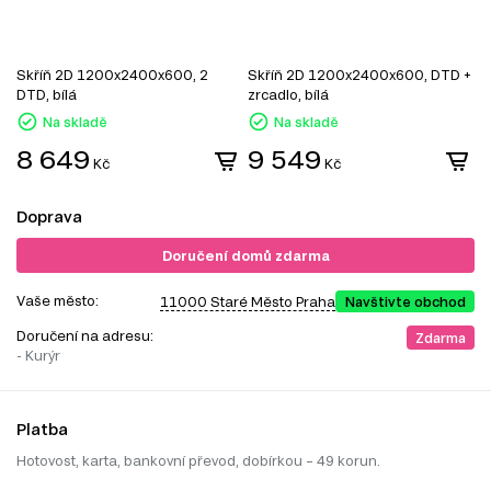
Skříň 2D 1200x2400x600, 2
Skříň 2D 1200x2400x600, DTD +
S
DTD, bílá
zrcadlo, bílá
z
Na skladě
Na skladě
8 649
9 549
Kč
Kč
Doprava
Doručení domů zdarma
Vaše město:
11000 Staré Město Praha
Navštivte obchod
Doručení na adresu:
Zdarma
- Kurýr
Platba
Hotovost, karta, bankovní převod, dobírkou – 49 korun.