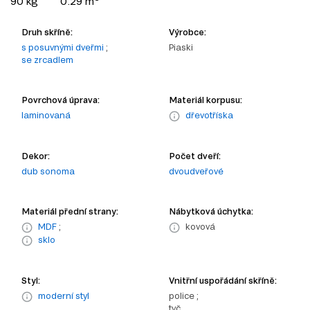
90 kg
0.29 m
Druh skříně:
Výrobce:
s posuvnými dveřmi
;
Piaski
se zrcadlem
Povrchová úprava:
Materiál korpusu:
laminovaná
dřevotříska
Dekor:
Počet dveří:
dub sonoma
dvoudveřové
Materiál přední strany:
Nábytková úchytka:
MDF
;
kovová
sklo
Styl:
Vnitřní uspořádání skříně:
moderní styl
police ;
tyč