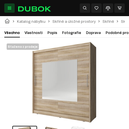
Katalog nábytku
Skříně a úložné prostory
Skříně
Skří
Všechno
Vlastnosti
Popis
Fotografie
Doprava
Podobné pro
Staženo z prodeje