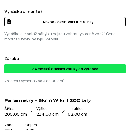
Vynáška a montáž
Návod - Skříň Wiki II 200 bílý
Vynáška a montáž nábytku nejsou zahrnuty v ceně zboží. Cena
montáže závisí na typu výrobku.
Záruka
24 ​​​​měsíců oficiální záruky od výrobce
Vrácení / výměna zboží do 30 dnů
Parametry - Skříň Wiki II 200 bílý
Šířka
Výška
Hloubka
200.00 cm
214.00 cm
62.00 cm
Váha
Objem
3