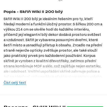
Popis - Skříň Wiki II 200 bílý
Skříň Wiki II 200 bílý je ideálním řešením pro ty, kteří
hledají moderní a funkční úložný prostor. S šířkou 200 cm a
výškou 214 cm se skvěle hodí do každého interiéru,
přičemž její elegantní bílý dekor dodává prostoru svěžest
a vzdušnost. Skříň je vybavena posuvnými dveřmi, které
šetří místo a usnadňují přístup k obsahu. Zrcadlo na přední
straně nejenže opticky zvětšuje prostor, ale také slouží
jako praktický prvek pro každodenní používání. Korpus
skříně je vyroben z kvalitní dřevotřísky, zatímco přední
strana kombinuje MDF a sklo, což zajišťuje nejen estetiku,
ale i odolnost. Vnitřní uspořádání skříně zahrnuje police a
tyč na oblečení, což umožňuje efektivní organizaci vašeho
šatníku. Pro více informací a možnost prohlédnutí si skříně
Číst celý text
v reálu navštivte naši prodejnu v Praze nebo se podívejte
na naši nabídku na Dubok.cz.
Dostupné modifikace produktu