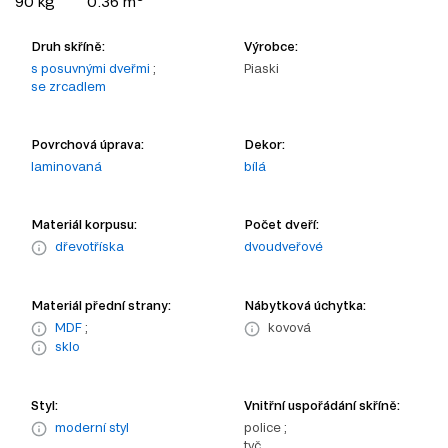
90 kg
0.36 m
Druh skříně:
Výrobce:
s posuvnými dveřmi
;
Piaski
se zrcadlem
Povrchová úprava:
Dekor:
laminovaná
bílá
Materiál korpusu:
Počet dveří:
dřevotříska
dvoudveřové
Materiál přední strany:
Nábytková úchytka:
MDF
;
kovová
sklo
Styl:
Vnitřní uspořádání skříně:
moderní styl
police ;
tyč