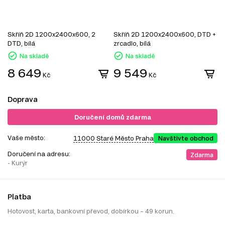
Skříň 2D 1200x2400x600, 2
Skříň 2D 1200x2400x600, DTD +
S
DTD, bílá
zrcadlo, bílá
z
Na skladě
Na skladě
8 649
9 549
Kč
Kč
Doprava
Doručení domů zdarma
Vaše město:
11000 Staré Město Praha
Navštivte obchod
Doručení na adresu:
Zdarma
- Kurýr
Platba
Hotovost, karta, bankovní převod, dobírkou – 49 korun.