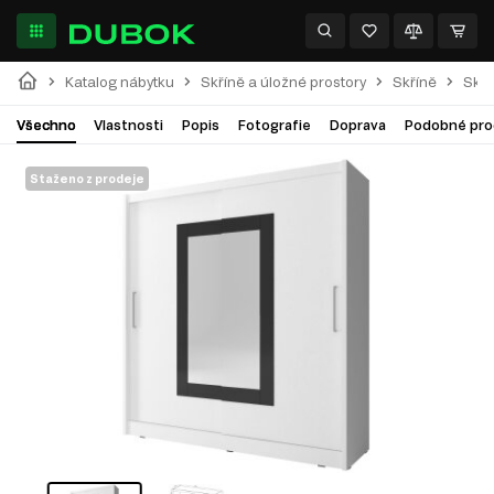
Katalog nábytku
Skříně a úložné prostory
Skříně
Skříň
Všechno
Vlastnosti
Popis
Fotografie
Doprava
Podobné pro
Staženo z prodeje