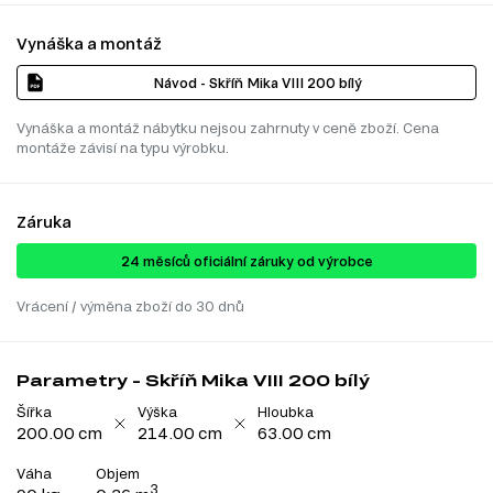
Vynáška a montáž
Návod - Skříň Mika VIII 200 bílý
Vynáška a montáž nábytku nejsou zahrnuty v ceně zboží. Cena
montáže závisí na typu výrobku.
Záruka
24 ​​​​měsíců oficiální záruky od výrobce
Vrácení / výměna zboží do 30 dnů
Parametry - Skříň Mika VIII 200 bílý
Šířka
Výška
Hloubka
200.00 cm
214.00 cm
63.00 cm
Váha
Objem
3