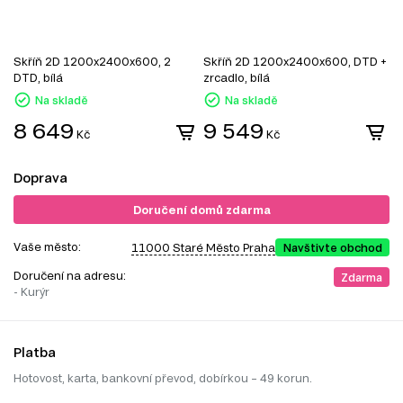
Skříň 2D 1200x2400x600, 2
Skříň 2D 1200x2400x600, DTD +
S
DTD, bílá
zrcadlo, bílá
z
Na skladě
Na skladě
8 649
9 549
Kč
Kč
Doprava
Doručení domů zdarma
Vaše město:
11000 Staré Město Praha
Navštivte obchod
Doručení na adresu:
Zdarma
- Kurýr
Platba
Hotovost, karta, bankovní převod, dobírkou – 49 korun.