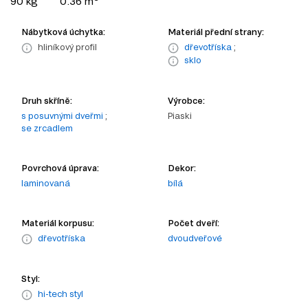
90 kg
0.36 m
Nábytková úchytka:
Materiál přední strany:
hliníkový profil
dřevotříska
;
sklo
Druh skříně:
Výrobce:
s posuvnými dveřmi
;
Piaski
se zrcadlem
Povrchová úprava:
Dekor:
laminovaná
bílá
Materiál korpusu:
Počet dveří:
dřevotříska
dvoudveřové
Styl:
hi-tech styl