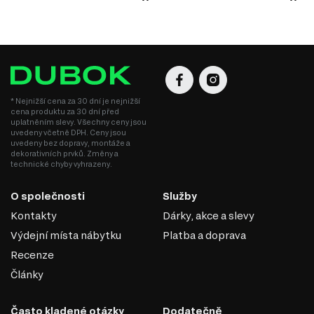
Ekologičnost: Moderní výrobci zajišťují minimální úroveň emisí
formaldehydu v souladu s ekologickými normami.
DTD je praktickým a ekonomickým řešením v nábytkářské
výrobě, které umožňuje vytvářet jak standardní, tak
jedinečné designové produkty.
* Nejnižší cena za 30 dní je nejnižší
cena produktu za 30 dní před
uplatněním slevy. Všechny ceny jsou
uvedeny včetně DPH. Ceny jsou
uvedeny bez dopravy, montáže a
dekorativních prvků. Změny a
technické chyby vyhrazeny.
O společnosti
Služby
Kontakty
Dárky, akce a slevy
Výdejní místa nábytku
Platba a doprava
Recenze
Články
SKLO
Často kladené otázky
Dodatečně