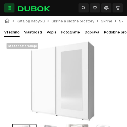
Katalog nábytku
Skříně a úložné prostory
Skříně
Skří
Všechno
Vlastnosti
Popis
Fotografie
Doprava
Podobné pro
Staženo z prodeje