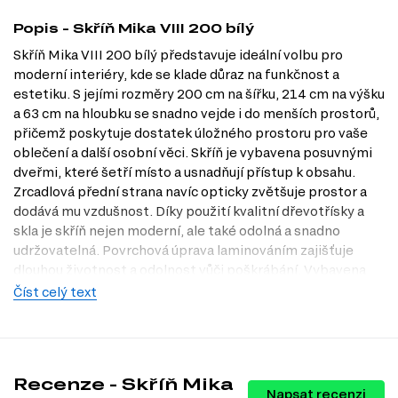
Popis - Skříň Mika VIII 200 bílý
Skříň Mika VIII 200 bílý představuje ideální volbu pro
moderní interiéry, kde se klade důraz na funkčnost a
estetiku. S jejími rozměry 200 cm na šířku, 214 cm na výšku
a 63 cm na hloubku se snadno vejde i do menších prostorů,
přičemž poskytuje dostatek úložného prostoru pro vaše
oblečení a další osobní věci. Skříň je vybavena posuvnými
dveřmi, které šetří místo a usnadňují přístup k obsahu.
Zrcadlová přední strana navíc opticky zvětšuje prostor a
dodává mu vzdušnost. Díky použití kvalitní dřevotřísky a
skla je skříň nejen moderní, ale také odolná a snadno
udržovatelná. Povrchová úprava laminováním zajišťuje
dlouhou životnost a odolnost vůči poškrábání. Vybavena
hliníkovým profilem, úchytka dodává skříni elegantní
Číst celý text
vzhled, který se skvěle hodí do hi-tech stylu. Navštivte
naši prodejnu v Praze a objevte, jak může Skříň Mika VIII
200 bílý obohatit váš domov.
Charakteristiky, vlastnosti a výhody
Recenze - Skříň Mika
Napsat recenzi