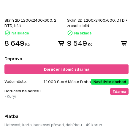
Skříň 2D 1200x2400x600, 2
Skříň 2D 1200x2400x600, DTD +
S
DTD, bílá
zrcadlo, bílá
z
Na skladě
Na skladě
8 649
9 549
Kč
Kč
Doprava
Doručení domů zdarma
Vaše město:
11000 Staré Město Praha
Navštivte obchod
Doručení na adresu:
Zdarma
- Kurýr
Platba
Hotovost, karta, bankovní převod, dobírkou – 49 korun.