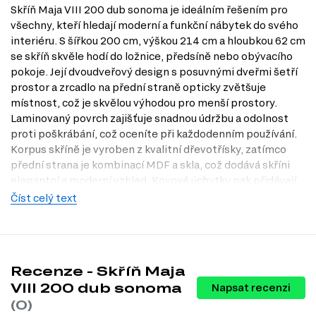
Skříň Maja VIII 200 dub sonoma je ideálním řešením pro
všechny, kteří hledají moderní a funkční nábytek do svého
interiéru. S šířkou 200 cm, výškou 214 cm a hloubkou 62 cm
se skříň skvěle hodí do ložnice, předsíně nebo obývacího
pokoje. Její dvoudveřový design s posuvnými dveřmi šetří
prostor a zrcadlo na přední straně opticky zvětšuje
místnost, což je skvělou výhodou pro menší prostory.
Laminovaný povrch zajišťuje snadnou údržbu a odolnost
proti poškrábání, což oceníte při každodenním používání.
Korpus skříně je vyroben z kvalitní dřevotřísky, zatímco
přední strana je kombinací MDF a skla, což dodává skříni
elegantní a moderní vzhled. Kovové úchytky pak přidávají
na funkčnosti a stylu. Navštivte náš internetový obchod
Číst celý text
Dubok.cz a objevte, jak může skříň Maja VIII obohatit váš
domov. Rádi vás také přivítáme v naší prodejně v Praze,
kde si můžete prohlédnout tento skvělý kousek na vlastní
oči.
Recenze - Skříň Maja
Charakteristiky, vlastnosti a výhody
VIII 200 dub sonoma
Napsat recenzi
(0)
Moderní design.
Skříň Maja VIII v dekoru dub sonoma přináší do