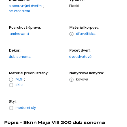
s posuvnými dveřmi
;
Piaski
se zrcadlem
Povrchová úprava:
Materiál korpusu:
laminovaná
dřevotříska
Dekor:
Počet dveří:
dub sonoma
dvoudveřové
Materiál přední strany:
Nábytková úchytka:
MDF
;
kovová
sklo
Styl:
moderní styl
Popis - Skříň Maja VIII 200 dub sonoma