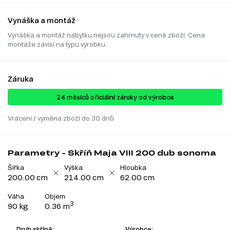
Vynáška a montáž
Vynáška a montáž nábytku nejsou zahrnuty v ceně zboží. Cena
montáže závisí na typu výrobku.
Záruka
24 ​​​​měsíců oficiální záruky od výrobce
Vrácení / výměna zboží do 30 dnů
Parametry - Skříň Maja VIII 200 dub sonoma
Šířka
Výška
Hloubka
200.00 cm
214.00 cm
62.00 cm
Váha
Objem
3
90 kg
0.36 m
Druh skříně:
Výrobce: