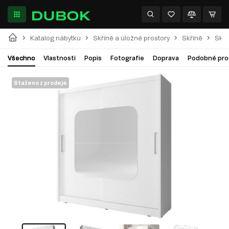
Katalog nábytku
Skříně a úložné prostory
Skříně
Skří
Všechno
Vlastnosti
Popis
Fotografie
Doprava
Podobné pro
Staženo z prodeje