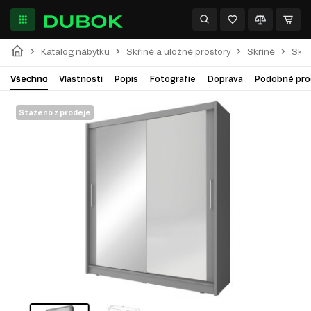
Katalog nábytku
Skříně a úložné prostory
Skříně
Skří
Všechno
Vlastnosti
Popis
Fotografie
Doprava
Podobné pro
Staženo z prodeje