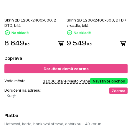
Skříň 2D 1200x2400x600, 2
Skříň 2D 1200x2400x600, DTD +
S
DTD, bílá
zrcadlo, bílá
z
Na skladě
Na skladě
8 649
9 549
Kč
Kč
Doprava
Doručení domů zdarma
Vaše město:
11000 Staré Město Praha
Navštivte obchod
Doručení na adresu:
Zdarma
- Kurýr
Platba
Hotovost, karta, bankovní převod, dobírkou – 49 korun.