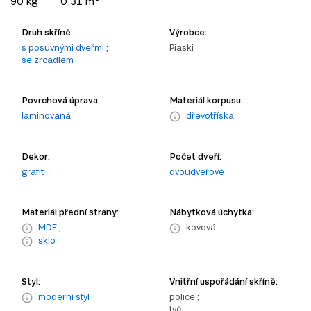
90 kg
0.31 m
Druh skříně:
Výrobce:
s posuvnými dveřmi
;
Piaski
se zrcadlem
Povrchová úprava:
Materiál korpusu:
laminovaná
dřevotříska
Dekor:
Počet dveří:
grafit
dvoudveřové
Materiál přední strany:
Nábytková úchytka:
MDF
;
kovová
sklo
Styl:
Vnitřní uspořádání skříně:
moderní styl
police ;
tyč