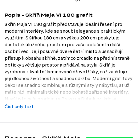
Popis - Skříň Maja VI 180 grafit
Skříň Maja VI 180 grafit představuje ideální řešení pro
moderní interiéry, kde se snoubí elegance s praktickým
využitím. S šířkou 180 cm a výškou 200 cm poskytuje
dostatek úložného prostoru pro vaše oblečení a další
osobní věci. Její posuvné dveře šetří místo a usnadňují
přístup k obsahu skříně, zatímco zrcadlo na přední straně
opticky zvětšuje prostor a přidává na stylu. Skříň je
vyrobena z kvalitní laminované dřevotřísky, což zajišťuje
její dlouhou životnost a snadnou údržbu. Moderní grafitový
dekor se snadno kombinuje s různými styly nábytku, ať už
máte rádi minimalistické nebo bohatě zařízené interiéry.
Navštivte naši prodejnu v Praze na Dubok.cz, kde si
můžete tuto skříň prohlédnout na vlastní oči a vybrat si tu
Číst celý text
pravou pro váš domov.
Dostupné modifikace produktu
Skříň Maja VI 180 je dostupná v následujících dekorech: