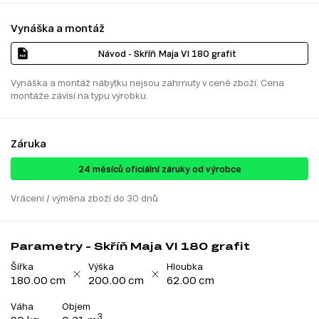
Vynáška a montáž
Návod - Skříň Maja VI 180 grafit
Vynáška a montáž nábytku nejsou zahrnuty v ceně zboží. Cena
montáže závisí na typu výrobku.
Záruka
24 ​​​​měsíců oficiální záruky od výrobce
Vrácení / výměna zboží do 30 dnů
Parametry - Skříň Maja VI 180 grafit
Šířka
Výška
Hloubka
180.00 cm
200.00 cm
62.00 cm
Váha
Objem
3