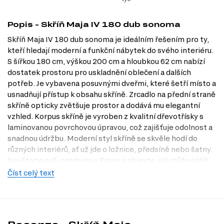
Popis - Skříň Maja IV 180 dub sonoma
Skříň Maja IV 180 dub sonoma je ideálním řešením pro ty,
kteří hledají moderní a funkční nábytek do svého interiéru.
S šířkou 180 cm, výškou 200 cm a hloubkou 62 cm nabízí
dostatek prostoru pro uskladnění oblečení a dalších
potřeb. Je vybavena posuvnými dveřmi, které šetří místo a
usnadňují přístup k obsahu skříně. Zrcadlo na přední straně
skříně opticky zvětšuje prostor a dodává mu elegantní
vzhled. Korpus skříně je vyroben z kvalitní dřevotřísky s
laminovanou povrchovou úpravou, což zajišťuje odolnost a
snadnou údržbu. Moderní styl skříně se skvěle hodí do
různých interiérů, ať už jde o ložnice, předsíně nebo šatny.
Navštivte naši prodejnu v Praze a objevte, jak může skříň
Maja IV obohatit váš domov.
Číst celý text
Dostupné modifikace produktu
Skříň Maja IV je dostupná v několika atraktivních dekorech:
Dub sonoma