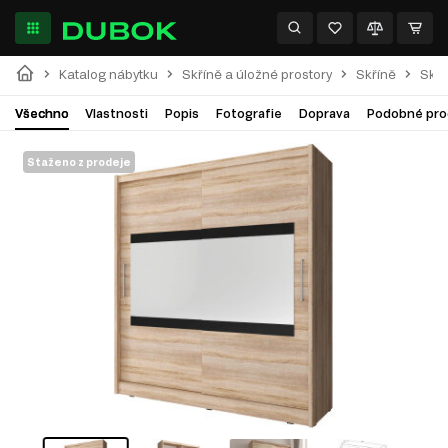
Katalog nábytku
Skříně a úložné prostory
Skříně
Skří
Všechno
Vlastnosti
Popis
Fotografie
Doprava
Podobné pro
Staženo z prodeje