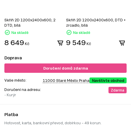
Skříň 2D 1200x2400x600, 2
Skříň 2D 1200x2400x600, DTD +
S
DTD, bílá
zrcadlo, bílá
z
Na skladě
Na skladě
8 649
9 549
Kč
Kč
Doprava
Doručení domů zdarma
Vaše město:
11000 Staré Město Praha
Navštivte obchod
Doručení na adresu:
Zdarma
- Kurýr
Platba
Hotovost, karta, bankovní převod, dobírkou – 49 korun.