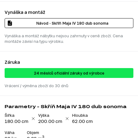
Vynáška a montáž
Návod - Skříň Maja IV 180 dub sonoma
Vynáška a montáž nábytku nejsou zahrnuty v ceně zboží. Cena
montáže závisí na typu výrobku.
Záruka
24 ​​​​měsíců oficiální záruky od výrobce
Vrácení / výměna zboží do 30 dnů
Parametry - Skříň Maja IV 180 dub sonoma
Šířka
Výška
Hloubka
180.00 cm
200.00 cm
62.00 cm
Váha
Objem
3