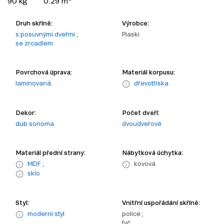
90 kg
0.29 m
Druh skříně:
Výrobce:
s posuvnými dveřmi
;
Piaski
se zrcadlem
Povrchová úprava:
Materiál korpusu:
laminovaná
dřevotříska
Dekor:
Počet dveří:
dub sonoma
dvoudveřové
Materiál přední strany:
Nábytková úchytka:
MDF
;
kovová
sklo
Styl:
Vnitřní uspořádání skříně:
moderní styl
police ;
tyč