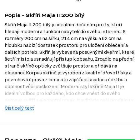
Popis - Skříň Maja II 200 bílý
Skříň Maja II 200 bílý je ideálním řešením pro ty, kteří
hledají moderní a funkční nábytek do svého interiéru. S
rozměry 200 cm na šířku, 214 cm na výšku a 62 cm na
hloubku nabízí dostatek prostoru pro uložení oblečení a
dalších potřeb. Skříň je vybavena posuvnými dveřmi, které
šetří místo a usnadňují přístup k obsahu. Zrcadlo na přední
straně skříně opticky zvětšuje prostor a přidává na
eleganci. Korpus skříně je vyroben z kvalitní dřevotřísky a
povrchová úprava z laminátu zajišťuje snadnou údržbu a
odolnost vůči poškození. Moderní styl skříně Maja II je
ideální volbou pro každého, kdo chce vnést do svého
domova svěží a elegantní prvek. Navštivte naši prodejnu v
Praze a objevte, jak může tato skříň obohatit váš interiér. V
Číst celý text
Dubok.cz vám rádi pomůžeme s výběrem!
Dostupné modifikace produktu
Skříň Maja II 200 je dostupná v následujících dekorech: