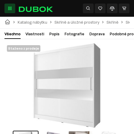
Katalog nábytku
Skříně a úložné prostory
Skříně
Skří
Všechno
Vlastnosti
Popis
Fotografie
Doprava
Podobné pro
Staženo z prodeje