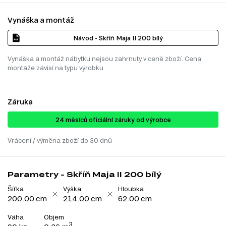
Vynáška a montáž
Návod - Skříň Maja II 200 bílý
Vynáška a montáž nábytku nejsou zahrnuty v ceně zboží. Cena
montáže závisí na typu výrobku.
Záruka
24 ​​​​měsíců oficiální záruky od výrobce
Vrácení / výměna zboží do 30 dnů
Parametry - Skříň Maja II 200 bílý
Šířka
Výška
Hloubka
200.00 cm
214.00 cm
62.00 cm
Váha
Objem
3