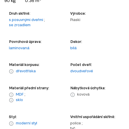
90 kg
0.36 m
Druh skříně:
Výrobce:
s posuvnými dveřmi
;
Piaski
se zrcadlem
Povrchová úprava:
Dekor:
laminovaná
bílá
Materiál korpusu:
Počet dveří:
dřevotříska
dvoudveřové
Materiál přední strany:
Nábytková úchytka:
MDF
;
kovová
sklo
Styl:
Vnitřní uspořádání skříně:
moderní styl
police ;
tyč