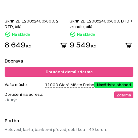
Skříň 2D 1200x2400x600, 2
Skříň 2D 1200x2400x600, DTD +
S
DTD, bílá
zrcadlo, bílá
z
Na skladě
Na skladě
8 649
9 549
Kč
Kč
Doprava
Doručení domů zdarma
Vaše město:
11000 Staré Město Praha
Navštivte obchod
Doručení na adresu:
Zdarma
- Kurýr
Platba
Hotovost, karta, bankovní převod, dobírkou – 49 korun.